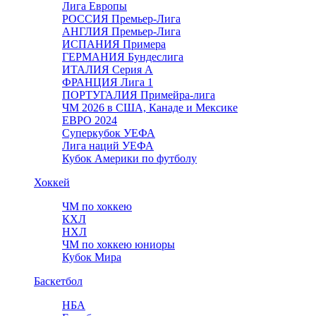
Лига Европы
РОССИЯ Премьер-Лига
АНГЛИЯ Премьер-Лига
ИСПАНИЯ Примера
ГЕРМАНИЯ Бундеслига
ИТАЛИЯ Серия А
ФРАНЦИЯ Лига 1
ПОРТУГАЛИЯ Примейра-лига
ЧМ 2026 в США, Канаде и Мексике
ЕВРО 2024
Суперкубок УЕФА
Лига наций УЕФА
Кубок Америки по футболу
Хоккей
ЧМ по хоккею
КХЛ
НХЛ
ЧМ по хоккею юниоры
Кубок Мира
Баскетбол
НБА