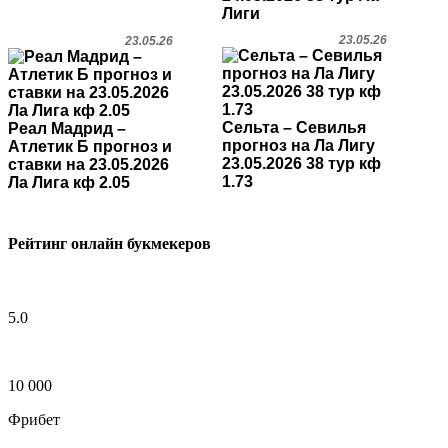
Лиги
23.05.26
23.05.26
Сельта – Севилья
Реал Мадрид –
прогноз на Ла Лигу
Атлетик Б прогноз и
23.05.2026 38 тур кф
ставки на 23.05.2026
1.73
Ла Лига кф 2.05
Рейтинг онлайн букмекеров
5.0
10 000
Фрибет