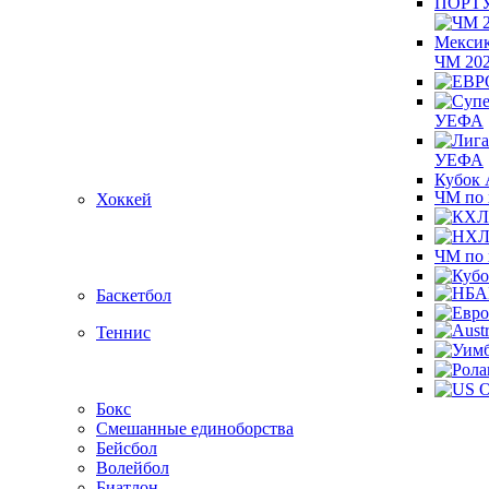
ПОРТУ
ЧМ 202
УЕФА
УЕФА
Кубок 
ЧМ по 
Хоккей
ЧМ по
Баскетбол
Теннис
Бокс
Cмешанные единоборства
Бейсбол
Волейбол
Биатлон