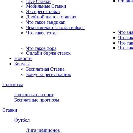
Cтавки
Live Ставки
Мобильные Ставки
Экспресс ставки
Двойной шанс в ставках
Что такое гандикап
Чем отличается тотал и фора
Что зн
Что такое тотал
Что та
Что та
Что так
Что такое фора
Онлайн биржа ставок
Новости
Бонусы
Бесплатная Ставка
Бонус за регистрацию
Прогнозы
Прогнозы на спорт
Бесплатные прогнозы
Ставки
Футбол
Лига чемпионов