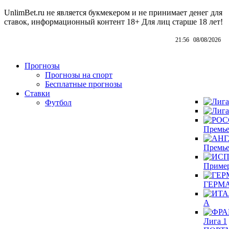
UnlimBet.ru не является букмекером и не принимает денег для
ставок, информационный контент
18+
Для лиц старше 18 лет!
21:56
08/08/2026
Прогнозы
Прогнозы на спорт
Бесплатные прогнозы
Ставки
Футбол
Премье
Премье
Приме
ГЕРМА
А
Лига 1