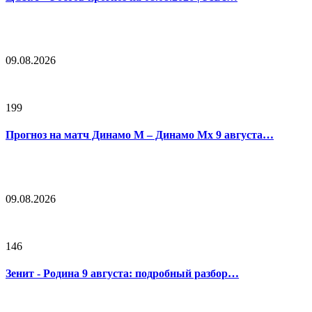
09.08.2026
199
Прогноз на матч Динамо М – Динамо Мх 9 августа…
09.08.2026
146
Зенит - Родина 9 августа: подробный разбор…