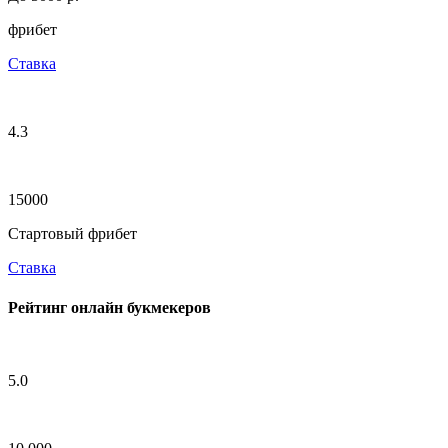
фрибет
Ставка
4.3
15000
Стартовый фрибет
Ставка
Рейтинг онлайн букмекеров
5.0