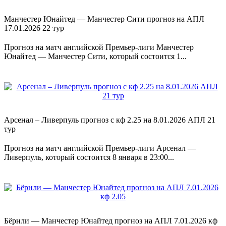
Манчестер Юнайтед — Манчестер Сити прогноз на АПЛ
17.01.2026 22 тур
Прогноз на матч английской Премьер-лиги Манчестер
Юнайтед — Манчестер Сити, который состоится 1...
Арсенал – Ливерпуль прогноз с кф 2.25 на 8.01.2026 АПЛ 21
тур
Прогноз на матч английской Премьер-лиги Арсенал —
Ливерпуль, который состоится 8 января в 23:00...
Бёрнли — Манчестер Юнайтед прогноз на АПЛ 7.01.2026 кф