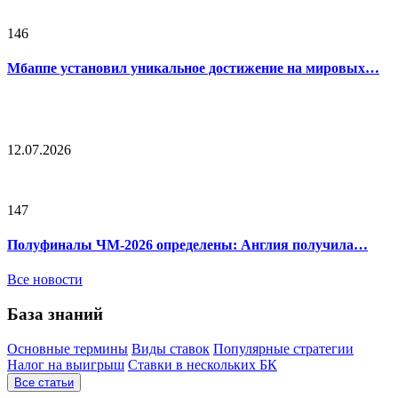
146
Мбаппе установил уникальное достижение на мировых…
12.07.2026
147
Полуфиналы ЧМ-2026 определены: Англия получила…
Все новости
База знаний
Основные термины
Виды ставок
Популярные стратегии
Налог на выигрыш
Ставки в нескольких БК
Все статьи