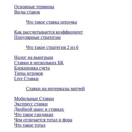
Основные термины
Виды ставок
Что такое ставка цепочка
Как рассчитывается коэффициент
Популярные стратегии
Что такое стратегия 2 из 6
Налог на выигрыш
Ставки в нескольких БК
Блокировка счета
Типы игроков
Live Ставки
Cтавки на интервалы матчей
Мобильные Ставки
Экспресс ставки
Двойной шанс в ставках
Что такое гандикап
Чем отличается тотал и фора
Что такое тотал