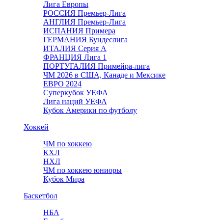
Лига Европы
РОССИЯ Премьер-Лига
АНГЛИЯ Премьер-Лига
ИСПАНИЯ Примера
ГЕРМАНИЯ Бундеслига
ИТАЛИЯ Серия А
ФРАНЦИЯ Лига 1
ПОРТУГАЛИЯ Примейра-лига
ЧМ 2026 в США, Канаде и Мексике
ЕВРО 2024
Суперкубок УЕФА
Лига наций УЕФА
Кубок Америки по футболу
Хоккей
ЧМ по хоккею
КХЛ
НХЛ
ЧМ по хоккею юниоры
Кубок Мира
Баскетбол
НБА