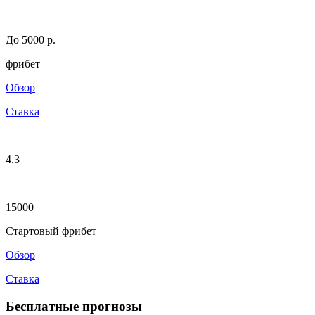
До 5000 р.
фрибет
Обзор
Ставка
4.3
15000
Стартовый фрибет
Обзор
Ставка
Бесплатные прогнозы