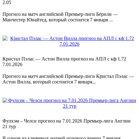
2.05
Прогноз на матч английской Премьер-лиги Бёрнли —
Манчестер Юнайтед, который состоится 7 января ...
Кристал Пэлас — Астон Вилла прогноз на АПЛ с кф 1.72
7.01.2026
Прогноз на матч английской Премьер-лиги Кристал Пэлас —
Астон Вилла, который состоится 7 января...
Фулхэм – Челси прогноз на 7.01.2026 Премьер-лига Англии
21 тур
В одном из ключевых матчей игрового вечера 7 января