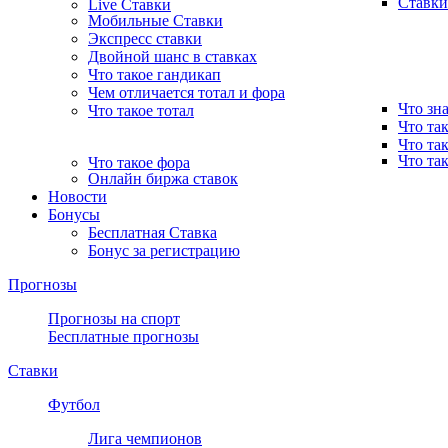
Cтавки
Live Ставки
Мобильные Ставки
Экспресс ставки
Двойной шанс в ставках
Что такое гандикап
Чем отличается тотал и фора
Что зн
Что такое тотал
Что та
Что та
Что так
Что такое фора
Онлайн биржа ставок
Новости
Бонусы
Бесплатная Ставка
Бонус за регистрацию
Прогнозы
Прогнозы на спорт
Бесплатные прогнозы
Ставки
Футбол
Лига чемпионов