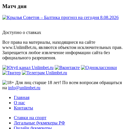
Матч дня
Доступно о ставках
Все права на материалы, находящиеся на сайте
www.UnlimBet.ru, являются объектом исключительных прав.
Запрещается любое извлечение информации сайта без
официального разрешения.
Для лиц старше 18 лет! По всем вопросам обращаться
на
info@unlimbet.ru
Главная
О нас
Контакты
Ставки на спорт
Легальные букмекеры РФ
Онлайн букмекеры