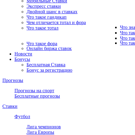
Мобильные Ставки
Экспресс ставки
Двойной шанс в ставках
Что такое гандикап
Чем отличается тотал и фора
Что зн
Что такое тотал
Что та
Что та
Что так
Что такое фора
Онлайн биржа ставок
Новости
Бонусы
Бесплатная Ставка
Бонус за регистрацию
Прогнозы
Прогнозы на спорт
Бесплатные прогнозы
Ставки
Футбол
Лига чемпионов
Лига Европы