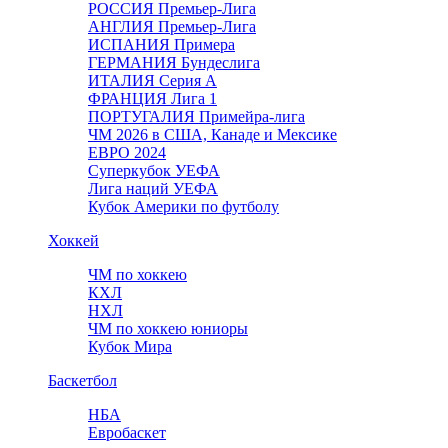
РОССИЯ Премьер-Лига
АНГЛИЯ Премьер-Лига
ИСПАНИЯ Примера
ГЕРМАНИЯ Бундеслига
ИТАЛИЯ Серия А
ФРАНЦИЯ Лига 1
ПОРТУГАЛИЯ Примейра-лига
ЧМ 2026 в США, Канаде и Мексике
ЕВРО 2024
Суперкубок УЕФА
Лига наций УЕФА
Кубок Америки по футболу
Хоккей
ЧМ по хоккею
КХЛ
НХЛ
ЧМ по хоккею юниоры
Кубок Мира
Баскетбол
НБА
Евробаскет