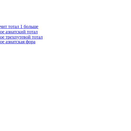
ачит тотал 1 больше
кое азиатский тотал
кое трехпутевой тотал
ое азиатская фора