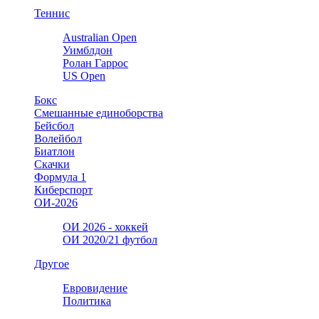
Теннис
Australian Open
Уимблдон
Ролан Гаррос
US Open
Бокс
Cмешанные единоборства
Бейсбол
Волейбол
Биатлон
Скачки
Формула 1
Киберспорт
ОИ-2026
ОИ 2026 - хоккей
ОИ 2020/21 футбол
Другое
Евровидение
Политика