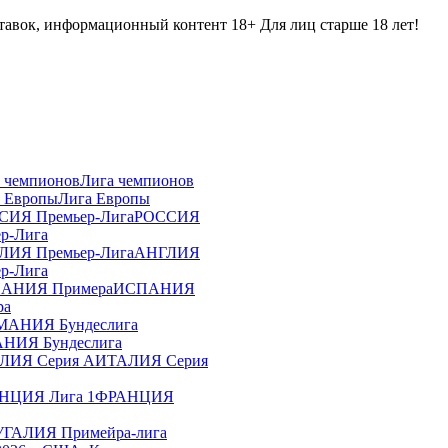
 ставок, информационный контент
18+
Для лиц старше 18 лет!
Лига чемпионов
Лига Европы
РОССИЯ
р-Лига
АНГЛИЯ
р-Лига
ИСПАНИЯ
ра
НИЯ Бундеслига
ИТАЛИЯ Серия
ФРАНЦИЯ
ГАЛИЯ Примейра-лига