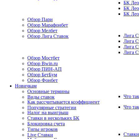
БК Лео
БК Лео
БК Лео
Обзор Пари
Обзор Марафонбет
Обзор Мелбет
Лига С
Обзор Лига Ставок
Лига С
Лига С
Лига С
Обзор Мостбет
Обзор Bwin.ru
Обзор ПИН-АП
Обзор БетБум
Обзор Фонбет
Новичкам
Основные термины
Что та
Виды ставок
Как рассчитывается коэффициент
Что так
Популярные стратегии
Налог на выигрыш
Ставки в нескольких БК
Блокировка счета
Типы игроков
Cтавки
Live Ставки