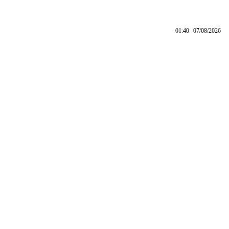
01:40
07/08/2026