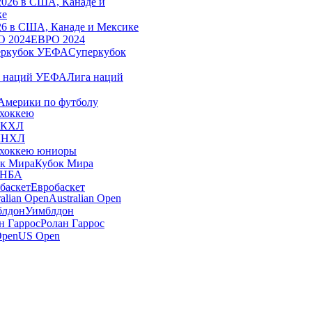
6 в США, Канаде и Мексике
ЕВРО 2024
Суперкубок
Лига наций
Америки по футболу
хоккею
КХЛ
НХЛ
 хоккею юниоры
Кубок Мира
НБА
Евробаскет
Australian Open
Уимблдон
Ролан Гаррос
US Open