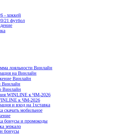
6 - хоккей
0/21 футбол
дение
ика
мма лояльности Винлайн
рация на Винлайн
жение Винлайн
ы Винлайн
о Винлайн
ния WINLINE к ЧМ-2026
WINLINE к ЧМ-2026
рация и вход на 1хставка
ка скачать мобильное
жение
ка бонусы и промокоды
ка зеркало
н бонусы