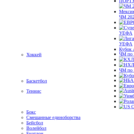
ПОРТУ
ЧМ 202
УЕФА
УЕФА
Кубок 
ЧМ по 
Хоккей
ЧМ по
Баскетбол
Теннис
Бокс
Cмешанные единоборства
Бейсбол
Волейбол
Биатлон