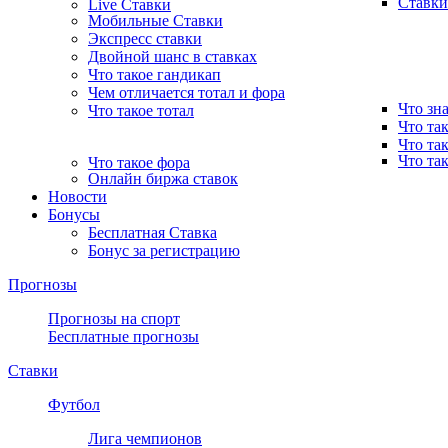
Cтавки
Live Ставки
Мобильные Ставки
Экспресс ставки
Двойной шанс в ставках
Что такое гандикап
Чем отличается тотал и фора
Что зн
Что такое тотал
Что та
Что та
Что так
Что такое фора
Онлайн биржа ставок
Новости
Бонусы
Бесплатная Ставка
Бонус за регистрацию
Прогнозы
Прогнозы на спорт
Бесплатные прогнозы
Ставки
Футбол
Лига чемпионов