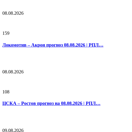
08.08.2026
159
Локомотив – Акрон прогноз 08.08.2026 | РПЛ…
08.08.2026
108
ЦСКА – Ростов прогноз на 08.08.2026 | РПЛ…
09.08.2026