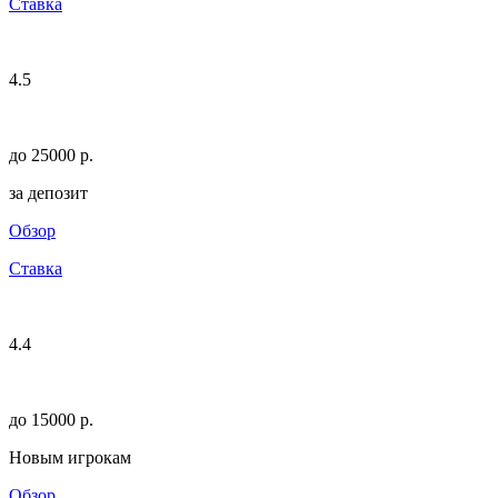
Ставка
4.5
до 25000 p.
за депозит
Обзор
Ставка
4.4
до 15000 p.
Новым игрокам
Обзор