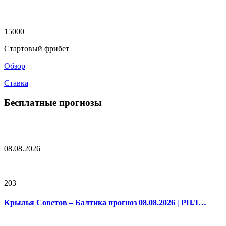
15000
Стартовый фрибет
Обзор
Ставка
Бесплатные прогнозы
08.08.2026
203
Крылья Советов – Балтика прогноз 08.08.2026 | РПЛ…