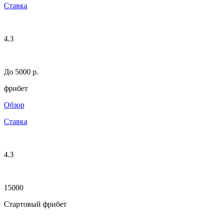
Ставка
4.3
До 5000 р.
фрибет
Обзор
Ставка
4.3
15000
Стартовый фрибет