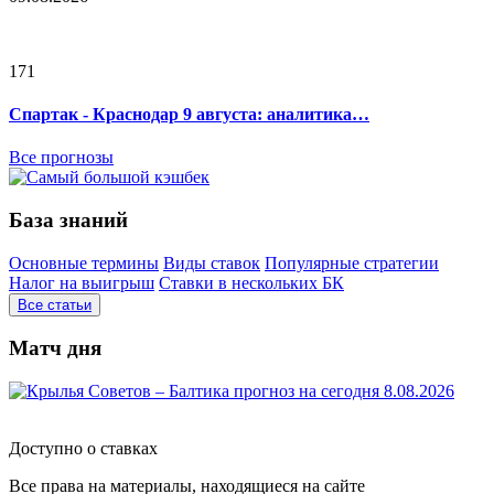
171
Спартак - Краснодар 9 августа: аналитика…
Все прогнозы
База знаний
Основные термины
Виды ставок
Популярные стратегии
Налог на выигрыш
Ставки в нескольких БК
Все статьи
Матч дня
Доступно о ставках
Все права на материалы, находящиеся на сайте