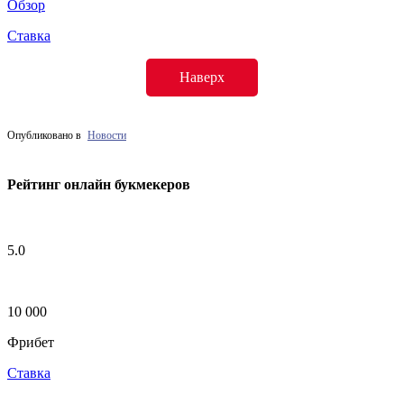
Обзор
Ставка
Наверх
Опубликовано в
Новости
Рейтинг онлайн букмекеров
5.0
10 000
Фрибет
Ставка