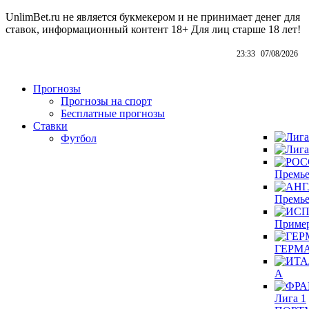
UnlimBet.ru не является букмекером и не принимает денег для
ставок, информационный контент
18+
Для лиц старше 18 лет!
23:33
07/08/2026
Прогнозы
Прогнозы на спорт
Бесплатные прогнозы
Ставки
Футбол
Премье
Премье
Приме
ГЕРМА
А
Лига 1