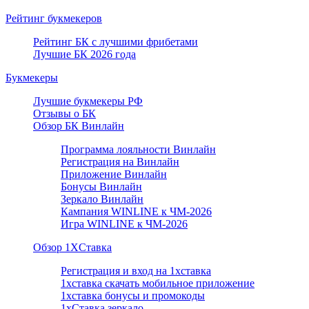
Рейтинг букмекеров
Рейтинг БК с лучшими фрибетами
Лучшие БК 2026 года
Букмекеры
Лучшие букмекеры РФ
Отзывы о БК
Обзор БК Винлайн
Программа лояльности Винлайн
Регистрация на Винлайн
Приложение Винлайн
Бонусы Винлайн
Зеркало Винлайн
Кампания WINLINE к ЧМ-2026
Игра WINLINE к ЧМ-2026
Обзор 1ХCтавка
Регистрация и вход на 1хставка
1хставка скачать мобильное приложение
1хставка бонусы и промокоды
1хСтавка зеркало