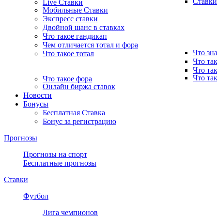
Cтавки
Live Ставки
Мобильные Ставки
Экспресс ставки
Двойной шанс в ставках
Что такое гандикап
Чем отличается тотал и фора
Что зн
Что такое тотал
Что та
Что та
Что так
Что такое фора
Онлайн биржа ставок
Новости
Бонусы
Бесплатная Ставка
Бонус за регистрацию
Прогнозы
Прогнозы на спорт
Бесплатные прогнозы
Ставки
Футбол
Лига чемпионов