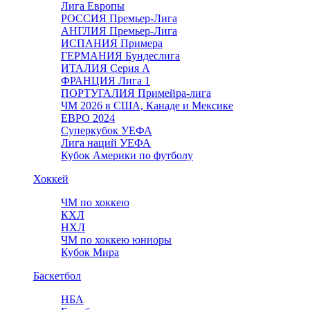
Лига Европы
РОССИЯ Премьер-Лига
АНГЛИЯ Премьер-Лига
ИСПАНИЯ Примера
ГЕРМАНИЯ Бундеслига
ИТАЛИЯ Серия А
ФРАНЦИЯ Лига 1
ПОРТУГАЛИЯ Примейра-лига
ЧМ 2026 в США, Канаде и Мексике
ЕВРО 2024
Суперкубок УЕФА
Лига наций УЕФА
Кубок Америки по футболу
Хоккей
ЧМ по хоккею
КХЛ
НХЛ
ЧМ по хоккею юниоры
Кубок Мира
Баскетбол
НБА