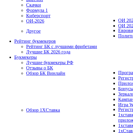
Скачки
Формула 1
Киберспорт
ОИ 202
ОИ-2026
ОИ 202
Еврови
Другое
Полит
Рейтинг букмекеров
Рейтинг БК с лучшими фрибетами
Лучшие БК 2026 года
Букмекеры
Лучшие букмекеры РФ
Отзывы о БК
Програ
Обзор БК Винлайн
Регист
Прило
Бонус
Зеркал
Кампа
Игра 
Регист
Обзор 1ХCтавка
1хстав
прило
1хстав
1хСтав