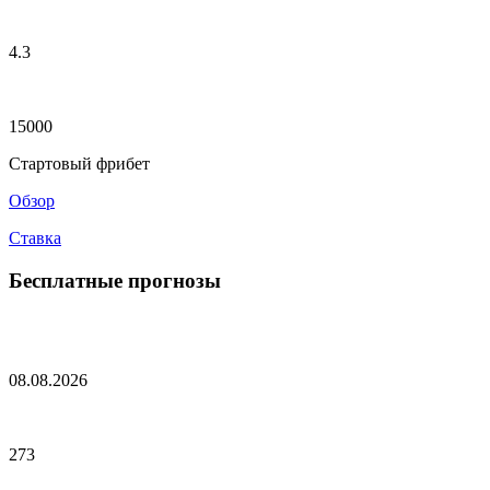
4.3
15000
Стартовый фрибет
Обзор
Ставка
Бесплатные прогнозы
08.08.2026
273