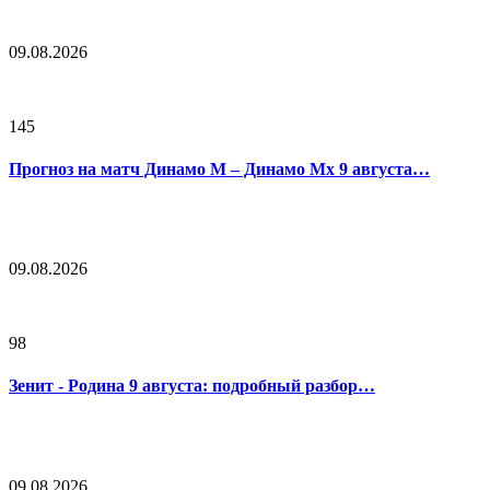
09.08.2026
145
Прогноз на матч Динамо М – Динамо Мх 9 августа…
09.08.2026
98
Зенит - Родина 9 августа: подробный разбор…
09.08.2026