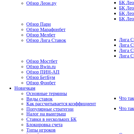
БК Лео
Обзор Леон.ру
БК Лео
БК Лео
БК Лео
Обзор Пари
Обзор Марафонбет
Обзор Мелбет
Лига С
Обзор Лига Ставок
Лига С
Лига С
Лига С
Обзор Мостбет
Обзор Bwin.ru
Обзор ПИН-АП
Обзор БетБум
Обзор Фонбет
Новичкам
Основные термины
Что та
Виды ставок
Как рассчитывается коэффициент
Что так
Популярные стратегии
Налог на выигрыш
Ставки в нескольких БК
Блокировка счета
Типы игроков