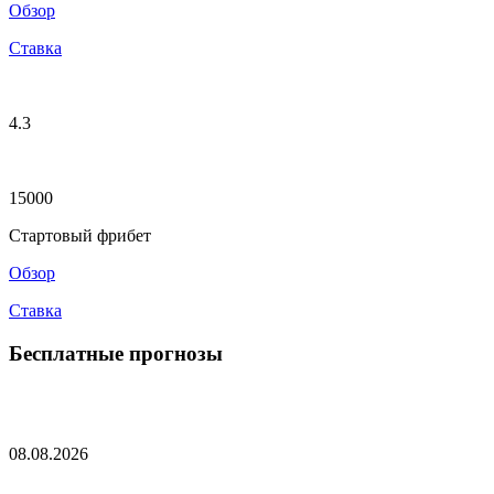
Обзор
Ставка
4.3
15000
Стартовый фрибет
Обзор
Ставка
Бесплатные прогнозы
08.08.2026