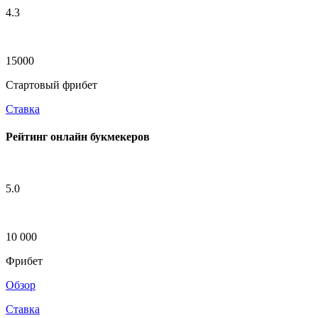
4.3
15000
Стартовый фрибет
Ставка
Рейтинг онлайн букмекеров
5.0
10 000
Фрибет
Обзор
Ставка