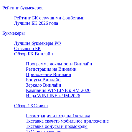
Рейтинг букмекеров
Рейтинг БК с лучшими фрибетами
Лучшие БК 2026 года
Букмекеры
Лучшие букмекеры РФ
Отзывы о БК
Обзор БК Винлайн
Программа лояльности Винлайн
Регистрация на Винлайн
Приложение Винлайн
Бонусы Винлайн
Зеркало Винлайн
Кампания WINLINE к ЧМ-2026
Игра WINLINE к ЧМ-2026
Обзор 1ХCтавка
Регистрация и вход на 1хставка
1хставка скачать мобильное приложение
1хставка бонусы и промокоды
1хСтавка зеркало