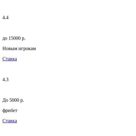
4.4
до 15000 p.
Новым игрокам
Ставка
4.3
До 5000 р.
фрибет
Ставка