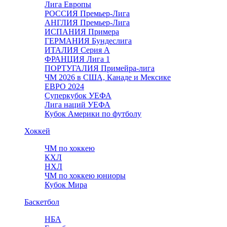
Лига Европы
РОССИЯ Премьер-Лига
АНГЛИЯ Премьер-Лига
ИСПАНИЯ Примера
ГЕРМАНИЯ Бундеслига
ИТАЛИЯ Серия А
ФРАНЦИЯ Лига 1
ПОРТУГАЛИЯ Примейра-лига
ЧМ 2026 в США, Канаде и Мексике
ЕВРО 2024
Суперкубок УЕФА
Лига наций УЕФА
Кубок Америки по футболу
Хоккей
ЧМ по хоккею
КХЛ
НХЛ
ЧМ по хоккею юниоры
Кубок Мира
Баскетбол
НБА