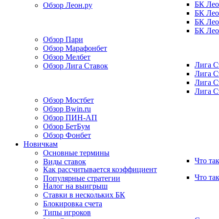
БК Лео
Обзор Леон.ру
БК Лео
БК Лео
БК Лео
Обзор Пари
Обзор Марафонбет
Обзор Мелбет
Лига С
Обзор Лига Ставок
Лига С
Лига С
Лига С
Обзор Мостбет
Обзор Bwin.ru
Обзор ПИН-АП
Обзор БетБум
Обзор Фонбет
Новичкам
Основные термины
Что та
Виды ставок
Как рассчитывается коэффициент
Что так
Популярные стратегии
Налог на выигрыш
Ставки в нескольких БК
Блокировка счета
Типы игроков