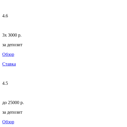
4.6
3х 3000 p.
за депозит
Обзор
Ставка
4.5
до 25000 p.
за депозит
Обзор