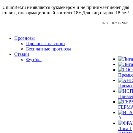
UnlimBet.ru не является букмекером и не принимает денег для
ставок, информационный контент
18+
Для лиц старше 18 лет!
02:51
07/08/2026
Прогнозы
Прогнозы на спорт
Бесплатные прогнозы
Ставки
Футбол
Премье
Премье
Приме
ГЕРМА
А
Лига 1