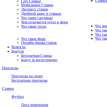
Cтавки
Live Ставки
Мобильные Ставки
Экспресс ставки
Двойной шанс в ставках
Что такое гандикап
Чем отличается тотал и фора
Что зн
Что такое тотал
Что та
Что та
Что так
Что такое фора
Онлайн биржа ставок
Новости
Бонусы
Бесплатная Ставка
Бонус за регистрацию
Прогнозы
Прогнозы на спорт
Бесплатные прогнозы
Ставки
Футбол
Лига чемпионов