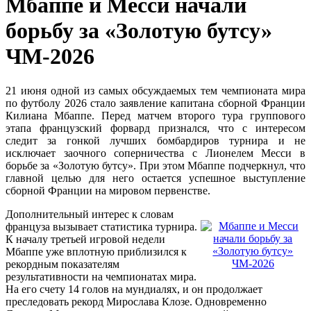
Мбаппе и Месси начали
борьбу за «Золотую бутсу»
ЧМ-2026
21 июня одной из самых обсуждаемых тем чемпионата мира
по футболу 2026 стало заявление капитана сборной Франции
Килиана Мбаппе. Перед матчем второго тура группового
этапа французский форвард признался, что с интересом
следит за гонкой лучших бомбардиров турнира и не
исключает заочного соперничества с Лионелем Месси в
борьбе за «Золотую бутсу». При этом Мбаппе подчеркнул, что
главной целью для него остается успешное выступление
сборной Франции на мировом первенстве.
Дополнительный интерес к словам
француза вызывает статистика турнира.
К началу третьей игровой недели
Мбаппе уже вплотную приблизился к
рекордным показателям
результативности на чемпионатах мира.
На его счету 14 голов на мундиалях, и он продолжает
преследовать рекорд Мирослава Клозе. Одновременно