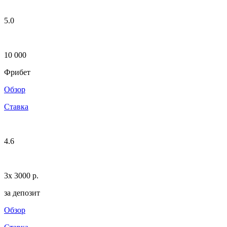
5.0
10 000
Фрибет
Обзор
Ставка
4.6
3х 3000 p.
за депозит
Обзор