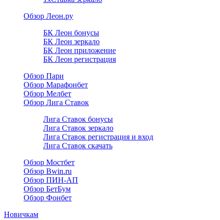
Обзор Леон.ру
БК Леон бонусы
БК Леон зеркало
БК Леон приложение
БК Леон регистрация
Обзор Пари
Обзор Марафонбет
Обзор Мелбет
Обзор Лига Ставок
Лига Ставок бонусы
Лига Ставок зеркало
Лига Ставок регистрация и вход
Лига Ставок скачать
Обзор Мостбет
Обзор Bwin.ru
Обзор ПИН-АП
Обзор БетБум
Обзор Фонбет
Новичкам