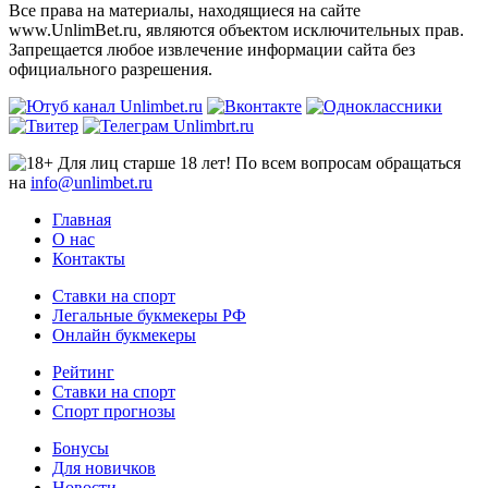
Все права на материалы, находящиеся на сайте
www.UnlimBet.ru, являются объектом исключительных прав.
Запрещается любое извлечение информации сайта без
официального разрешения.
Для лиц старше 18 лет! По всем вопросам обращаться
на
info@unlimbet.ru
Главная
О нас
Контакты
Ставки на спорт
Легальные букмекеры РФ
Онлайн букмекеры
Рейтинг
Ставки на спорт
Спорт прогнозы
Бонусы
Для новичков
Новости