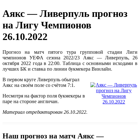
Аякс — Ливерпуль прогноз
на Лигу Чемпионов
26.10.2022
Прогноз на матч пятого тура групповой стадии Лиги
чемпионов УЕФА сезона 2022/23 Аякс — Ливерпуль, 26
октября 2022 года в 22:00. Таблица с основными исходами в
лучших БК и ставка по линии букмекера Винлайн.
В первом круге Ливерпуль обыграл
Аякс на своём поле со счётом 7:1.
Несмотря на фактор поля букмекеры в
паре на стороне англичан.
Материал отредактирован 26.10.2022.
Наш прогноз на матч Аякс —