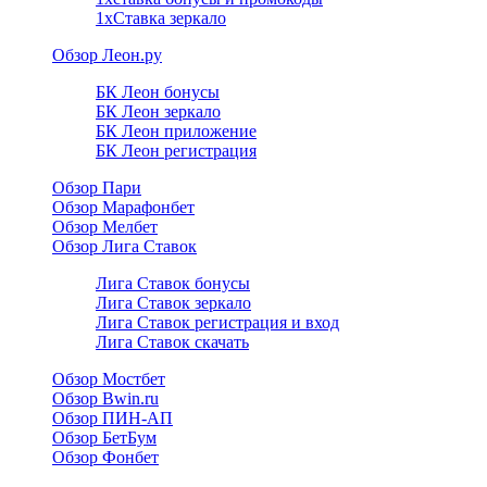
1хСтавка зеркало
Обзор Леон.ру
БК Леон бонусы
БК Леон зеркало
БК Леон приложение
БК Леон регистрация
Обзор Пари
Обзор Марафонбет
Обзор Мелбет
Обзор Лига Ставок
Лига Ставок бонусы
Лига Ставок зеркало
Лига Ставок регистрация и вход
Лига Ставок скачать
Обзор Мостбет
Обзор Bwin.ru
Обзор ПИН-АП
Обзор БетБум
Обзор Фонбет