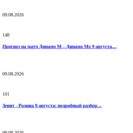
09.08.2026
148
Прогноз на матч Динамо М – Динамо Мх 9 августа…
09.08.2026
101
Зенит - Родина 9 августа: подробный разбор…
09.08.2026