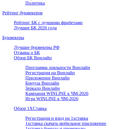
Политика
Рейтинг букмекеров
Рейтинг БК с лучшими фрибетами
Лучшие БК 2026 года
Букмекеры
Лучшие букмекеры РФ
Отзывы о БК
Обзор БК Винлайн
Программа лояльности Винлайн
Регистрация на Винлайн
Приложение Винлайн
Бонусы Винлайн
Зеркало Винлайн
Кампания WINLINE к ЧМ-2026
Игра WINLINE к ЧМ-2026
Обзор 1ХCтавка
Регистрация и вход на 1хставка
1хставка скачать мобильное приложение
1хставка бонусы и промокоды