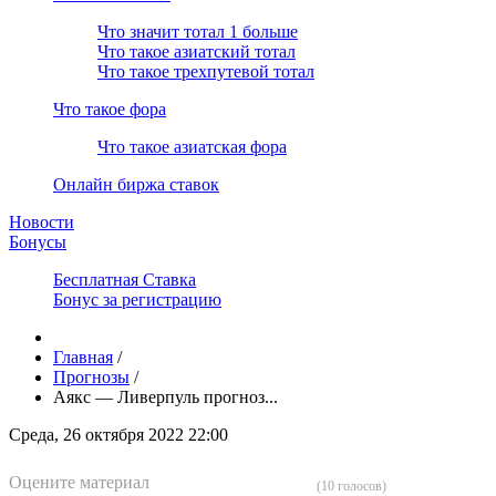
Что значит тотал 1 больше
Что такое азиатский тотал
Что такое трехпутевой тотал
Что такое фора
Что такое азиатская фора
Онлайн биржа ставок
Новости
Бонусы
Бесплатная Ставка
Бонус за регистрацию
Главная
/
Прогнозы
/
Аякс — Ливерпуль прогноз...
Среда, 26 октября 2022 22:00
Оцените материал
(10 голосов)