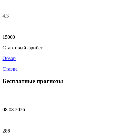
4.3
15000
Стартовый фрибет
Обзор
Ставка
Бесплатные прогнозы
08.08.2026
286