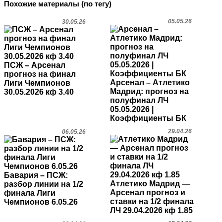
Похожие материалы (по тегу)
05.05.26
30.05.26
ПСЖ – Арсенал
прогноз на финал
Арсенал – Атлетико
Лиги Чемпионов
Мадрид: прогноз на
30.05.2026 кф 3.40
полуфинал ЛЧ
05.05.2026 |
Коэффициенты БК
29.04.26
06.05.26
Бавария – ПСЖ:
Атлетико Мадрид —
разбор линии на 1/2
Арсенал прогноз и
финала Лиги
ставки на 1/2 финала
Чемпионов 6.05.26
ЛЧ 29.04.2026 кф 1.85