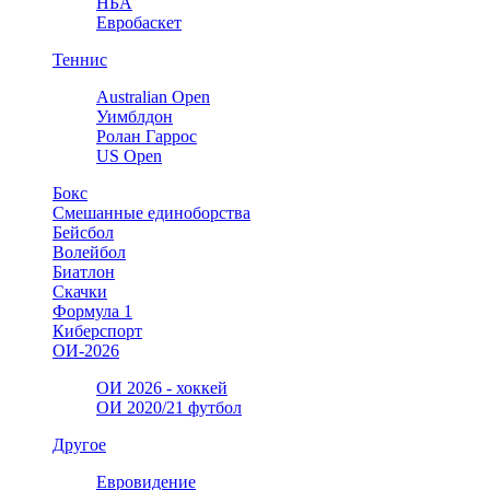
НБА
Евробаскет
Теннис
Australian Open
Уимблдон
Ролан Гаррос
US Open
Бокс
Cмешанные единоборства
Бейсбол
Волейбол
Биатлон
Скачки
Формула 1
Киберспорт
ОИ-2026
ОИ 2026 - хоккей
ОИ 2020/21 футбол
Другое
Евровидение