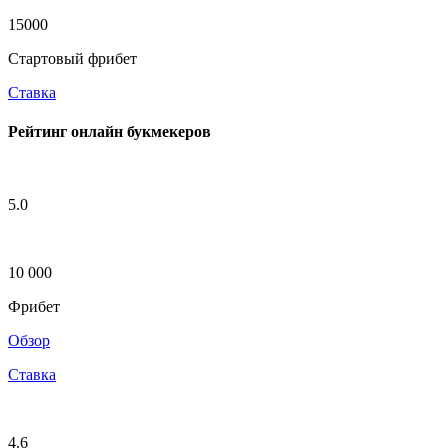
15000
Стартовый фрибет
Ставка
Рейтинг онлайн букмекеров
5.0
10 000
Фрибет
Обзор
Ставка
4.6