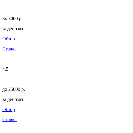
3х 3000 p.
за депозит
Обзор
Ставка
4.5
до 25000 p.
за депозит
Обзор
Ставка