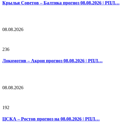
Крылья Советов – Балтика прогноз 08.08.2026 | РПЛ…
08.08.2026
236
Локомотив – Акрон прогноз 08.08.2026 | РПЛ…
08.08.2026
192
ЦСКА – Ростов прогноз на 08.08.2026 | РПЛ…