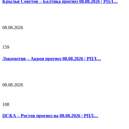
Крылья Советов – Балтика прогноз 08.08.2026 | РПЛ…
08.08.2026
159
Локомотив – Акрон прогноз 08.08.2026 | РПЛ…
08.08.2026
108
ЦСКА – Ростов прогноз на 08.08.2026 | РПЛ…