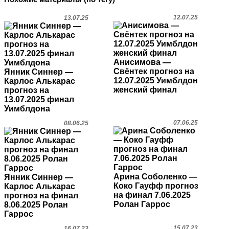
12.07.25
13.07.25
Анисимова —
Свёнтек прогноз на
Янник Синнер —
12.07.2025 Уимблдон
Карлос Алькарас
женский финал
прогноз на
13.07.2025 финал
Уимблдона
07.06.25
08.06.25
Арина Соболенко —
Янник Синнер —
Коко Гауфф прогноз
Карлос Алькарас
на финал 7.06.2025
прогноз на финал
Ролан Гаррос
8.06.2025 Ролан
Гаррос
15.07.23
16.07.23