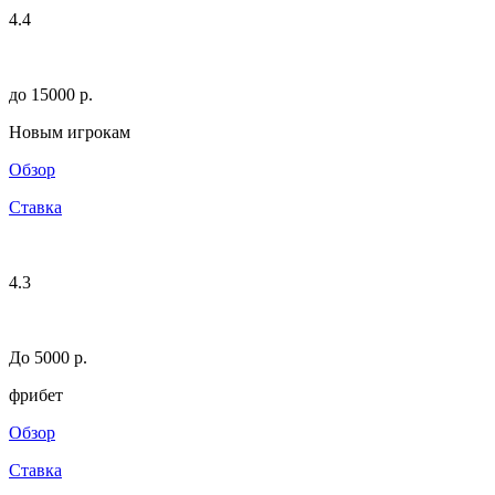
4.4
до 15000 p.
Новым игрокам
Обзор
Ставка
4.3
До 5000 р.
фрибет
Обзор
Ставка