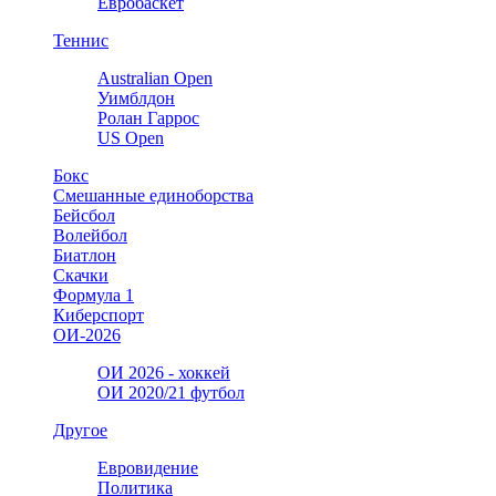
Евробаскет
Теннис
Australian Open
Уимблдон
Ролан Гаррос
US Open
Бокс
Cмешанные единоборства
Бейсбол
Волейбол
Биатлон
Скачки
Формула 1
Киберспорт
ОИ-2026
ОИ 2026 - хоккей
ОИ 2020/21 футбол
Другое
Евровидение
Политика