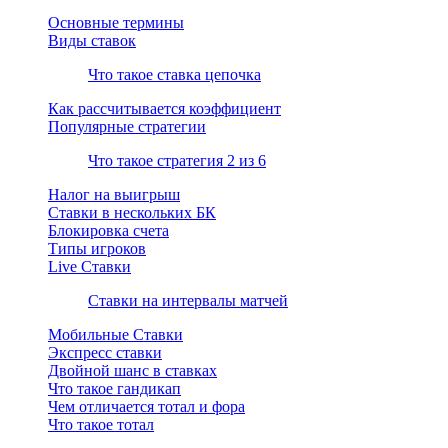
Основные термины
Виды ставок
Что такое ставка цепочка
Как рассчитывается коэффициент
Популярные стратегии
Что такое стратегия 2 из 6
Налог на выигрыш
Ставки в нескольких БК
Блокировка счета
Типы игроков
Live Ставки
Cтавки на интервалы матчей
Мобильные Ставки
Экспресс ставки
Двойной шанс в ставках
Что такое гандикап
Чем отличается тотал и фора
Что такое тотал