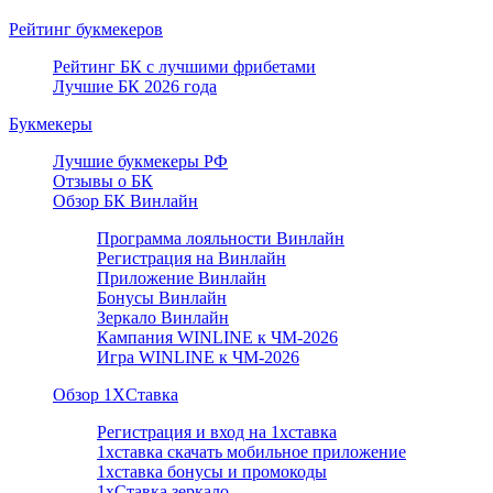
Рейтинг букмекеров
Рейтинг БК с лучшими фрибетами
Лучшие БК 2026 года
Букмекеры
Лучшие букмекеры РФ
Отзывы о БК
Обзор БК Винлайн
Программа лояльности Винлайн
Регистрация на Винлайн
Приложение Винлайн
Бонусы Винлайн
Зеркало Винлайн
Кампания WINLINE к ЧМ-2026
Игра WINLINE к ЧМ-2026
Обзор 1ХCтавка
Регистрация и вход на 1хставка
1хставка скачать мобильное приложение
1хставка бонусы и промокоды
1хСтавка зеркало