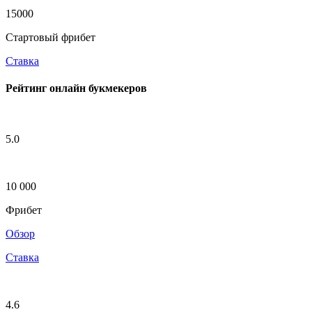
15000
Стартовый фрибет
Ставка
Рейтинг онлайн букмекеров
5.0
10 000
Фрибет
Обзор
Ставка
4.6