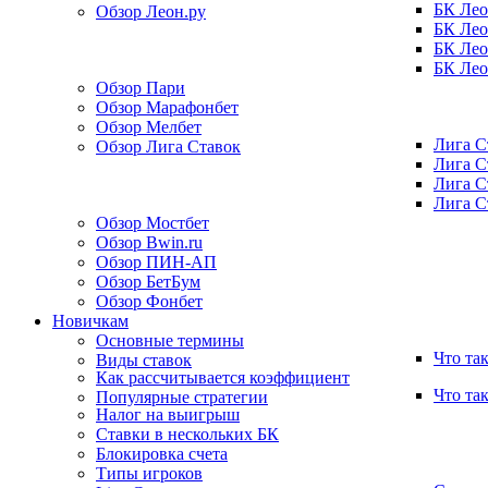
БК Лео
Обзор Леон.ру
БК Лео
БК Лео
БК Лео
Обзор Пари
Обзор Марафонбет
Обзор Мелбет
Лига С
Обзор Лига Ставок
Лига С
Лига С
Лига С
Обзор Мостбет
Обзор Bwin.ru
Обзор ПИН-АП
Обзор БетБум
Обзор Фонбет
Новичкам
Основные термины
Что та
Виды ставок
Как рассчитывается коэффициент
Что так
Популярные стратегии
Налог на выигрыш
Ставки в нескольких БК
Блокировка счета
Типы игроков