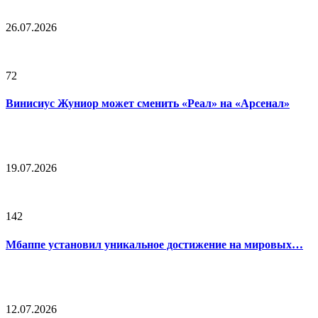
26.07.2026
72
Винисиус Жуниор может сменить «Реал» на «Арсенал»
19.07.2026
142
Мбаппе установил уникальное достижение на мировых…
12.07.2026