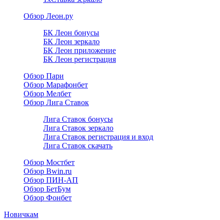
Обзор Леон.ру
БК Леон бонусы
БК Леон зеркало
БК Леон приложение
БК Леон регистрация
Обзор Пари
Обзор Марафонбет
Обзор Мелбет
Обзор Лига Ставок
Лига Ставок бонусы
Лига Ставок зеркало
Лига Ставок регистрация и вход
Лига Ставок скачать
Обзор Мостбет
Обзор Bwin.ru
Обзор ПИН-АП
Обзор БетБум
Обзор Фонбет
Новичкам