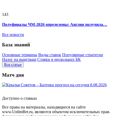
143
Полуфиналы ЧМ-2026 определены: Англия получила…
Все новости
База знаний
Основные термины
Виды ставок
Популярные стратегии
Налог на выигрыш
Ставки в нескольких БК
Все статьи
Матч дня
Доступно о ставках
Все права на материалы, находящиеся на сайте
www.UnlimBet.ru, являются объектом исключительных прав.