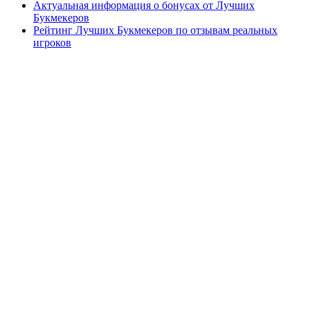
Актуальная информация о бонусах от Лучших
Букмекеров
Рейтинг Лучших Букмекеров по отзывам реальных
игроков