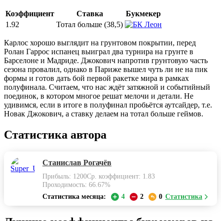
Коэффициент
Ставка
Букмекер
1.92
Тотал больше (38,5)
Карлос хорошо выглядит на грунтовом покрытии, перед
Ролан Гаррос испанец выиграл два турнира на грунте в
Барселоне и Мадриде. Джокович напротив грунтовую часть
сезона провалил, однако в Париже вышел чуть ли не на пик
формы и готов дать бой первой ракетке мира в рамках
полуфинала. Считаем, что нас ждёт затяжной и событийный
поединок, в котором многое решат мелочи и детали. Не
удивимся, если в итоге в полуфинал пробьётся аутсайдер, т.е.
Новак Джокович, а ставку делаем на тотал больше геймов.
Статистика автора
Станислав Рогачёв
Прибыль: 1200
Ср. коэффициент: 1.83
Проходимость: 66.67%
Статистика месяца:
4
2
0
Статистика