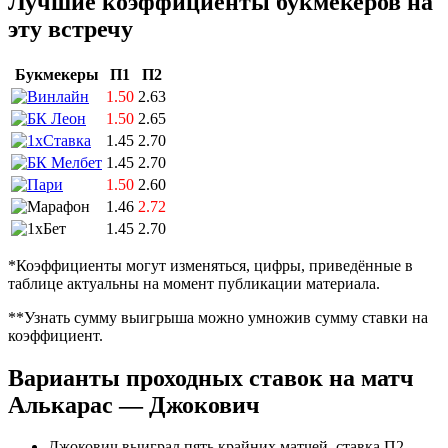
Лучшие коэффициенты букмекеров на
эту встречу
Букмекеры
П1
П2
1.50
2.63
1.50
2.65
1.45
2.70
1.45
2.70
1.50
2.60
1.46
2.72
1.45
2.70
*Коэффициенты могут изменяться, цифры, приведённые в
таблице актуальны на момент публикации материала.
**Узнать сумму выигрыша можно умножив сумму ставки на
коэффициент.
Варианты проходных ставок на матч
Алькарас — Джокович
Джокович выиграл пять крайних матчей, ставка П2