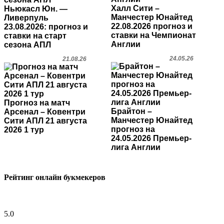
Халл Сити –
Ньюкасл Юн. —
Манчестер Юнайтед
Ливерпуль
22.08.2026 прогноз и
23.08.2026: прогноз и
ставки на Чемпионат
ставки на старт
Англии
сезона АПЛ
24.05.26
21.08.26
Прогноз на матч
Брайтон –
Арсенал – Ковентри
Манчестер Юнайтед
Сити АПЛ 21 августа
прогноз на
2026 1 тур
24.05.2026 Премьер-
лига Англии
Рейтинг онлайн букмекеров
5.0