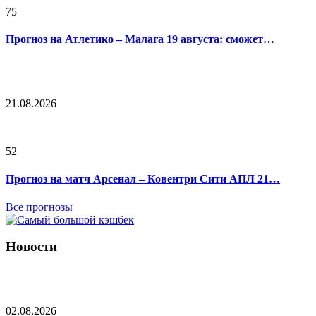
75
Прогноз на Атлетико – Малага 19 августа: сможет…
21.08.2026
52
Прогноз на матч Арсенал – Ковентри Сити АПЛ 21…
Все прогнозы
Новости
02.08.2026