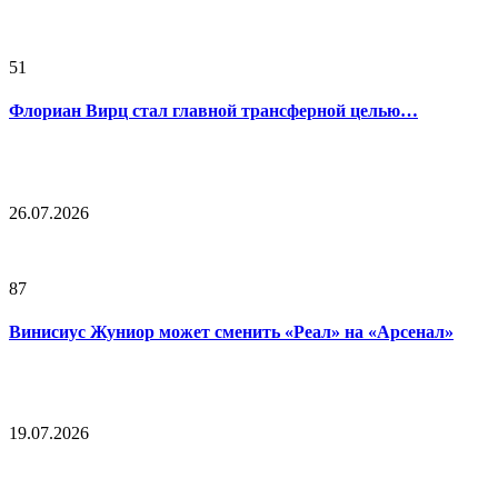
51
Флориан Вирц стал главной трансферной целью…
26.07.2026
87
Винисиус Жуниор может сменить «Реал» на «Арсенал»
19.07.2026