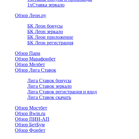
1хСтавка зеркало
Обзор Леон.ру
БК Леон бонусы
БК Леон зеркало
БК Леон приложение
БК Леон регистрация
Обзор Пари
Обзор Марафонбет
Обзор Мелбет
Обзор Лига Ставок
Лига Ставок бонусы
Лига Ставок зеркало
Лига Ставок регистрация и вход
Лига Ставок скачать
Обзор Мостбет
Обзор Bwin.ru
Обзор ПИН-АП
Обзор БетБум
Обзор Фонбет