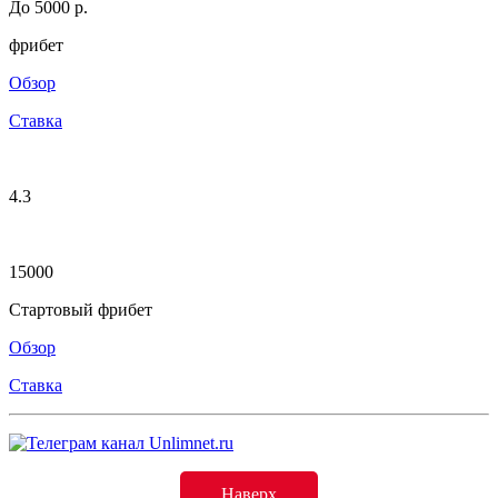
До 5000 р.
фрибет
Обзор
Ставка
4.3
15000
Стартовый фрибет
Обзор
Ставка
Наверх