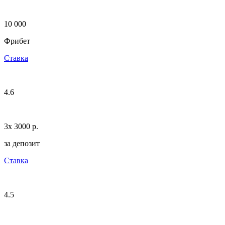
10 000
Фрибет
Ставка
4.6
3х 3000 p.
за депозит
Ставка
4.5