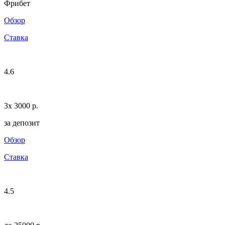
Фрибет
Обзор
Ставка
4.6
3х 3000 p.
за депозит
Обзор
Ставка
4.5