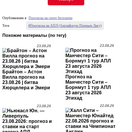
Опубликовано в
Прогнозы на спорт бесплатно
Теги
Прогнозы на АПЛ (Английскую Премьер Лигу)
Похожие материалы (по тегу)
23.08.26
23.08.26
Брайтон – Астон
Прогноз на
Вилла прогноз на
Манчестер Сити –
23.08.26 | битва
Борнмут 1 тур АПЛ
Хюрцелера и Эмери
23 августа 2026
Этихад
22.08.26
23.08.26