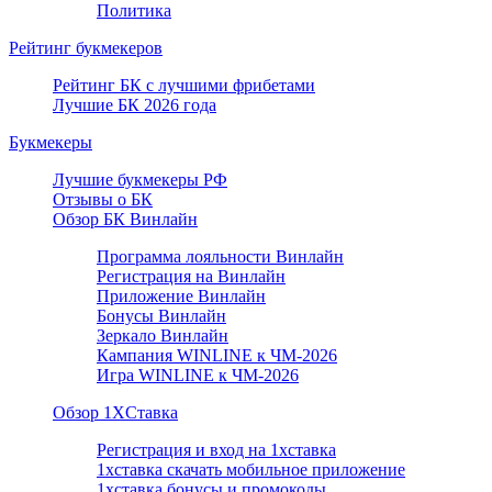
Политика
Рейтинг букмекеров
Рейтинг БК с лучшими фрибетами
Лучшие БК 2026 года
Букмекеры
Лучшие букмекеры РФ
Отзывы о БК
Обзор БК Винлайн
Программа лояльности Винлайн
Регистрация на Винлайн
Приложение Винлайн
Бонусы Винлайн
Зеркало Винлайн
Кампания WINLINE к ЧМ-2026
Игра WINLINE к ЧМ-2026
Обзор 1ХCтавка
Регистрация и вход на 1хставка
1хставка скачать мобильное приложение
1хставка бонусы и промокоды