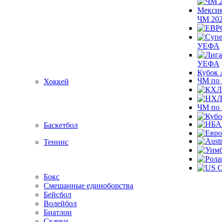
ЧМ 202
УЕФА
УЕФА
Кубок 
ЧМ по 
Хоккей
ЧМ по
Баскетбол
Теннис
Бокс
Cмешанные единоборства
Бейсбол
Волейбол
Биатлон
Скачки