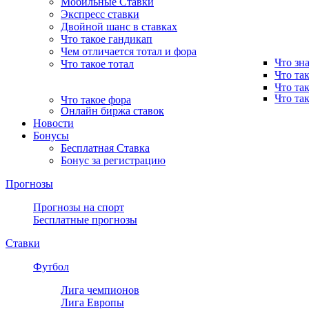
Мобильные Ставки
Экспресс ставки
Двойной шанс в ставках
Что такое гандикап
Чем отличается тотал и фора
Что зн
Что такое тотал
Что та
Что та
Что так
Что такое фора
Онлайн биржа ставок
Новости
Бонусы
Бесплатная Ставка
Бонус за регистрацию
Прогнозы
Прогнозы на спорт
Бесплатные прогнозы
Ставки
Футбол
Лига чемпионов
Лига Европы