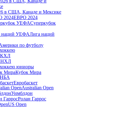
6 в США, Канаде и Мексике
ЕВРО 2024
Суперкубок
Лига наций
Америки по футболу
хоккею
КХЛ
НХЛ
 хоккею юниоры
Кубок Мира
НБА
Евробаскет
Australian Open
Уимблдон
Ролан Гаррос
US Open