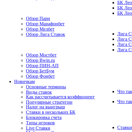
БК Лео
БК Лео
БК Лео
Обзор Пари
Обзор Марафонбет
Обзор Мелбет
Лига С
Обзор Лига Ставок
Лига С
Лига С
Лига С
Обзор Мостбет
Обзор Bwin.ru
Обзор ПИН-АП
Обзор БетБум
Обзор Фонбет
Новичкам
Основные термины
Что та
Виды ставок
Как рассчитывается коэффициент
Что так
Популярные стратегии
Налог на выигрыш
Ставки в нескольких БК
Блокировка счета
Типы игроков
Cтавки
Live Ставки