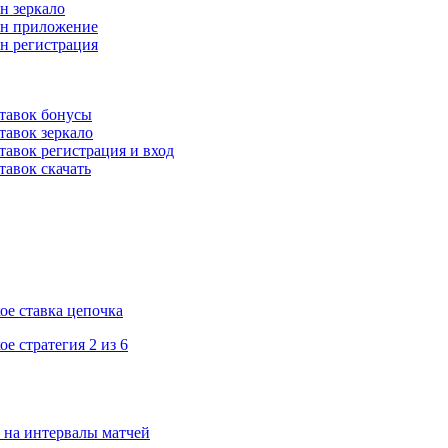
н зеркало
н приложение
н регистрация
тавок бонусы
тавок зеркало
тавок регистрация и вход
тавок скачать
кое ставка цепочка
ое стратегия 2 из 6
 на интервалы матчей