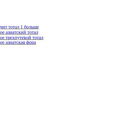
ачит тотал 1 больше
кое азиатский тотал
кое трехпутевой тотал
ое азиатская фора