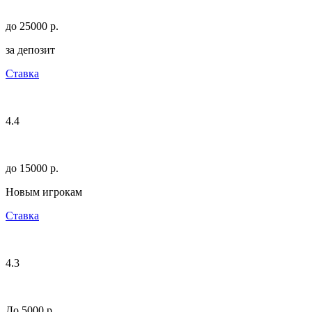
до 25000 p.
за депозит
Ставка
4.4
до 15000 p.
Новым игрокам
Ставка
4.3
До 5000 р.