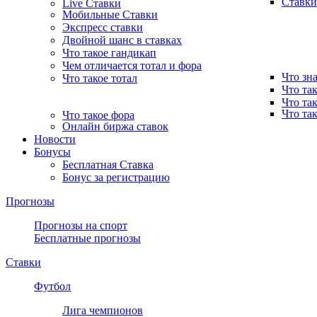
Cтавки
Live Ставки
Мобильные Ставки
Экспресс ставки
Двойной шанс в ставках
Что такое гандикап
Чем отличается тотал и фора
Что зн
Что такое тотал
Что та
Что та
Что так
Что такое фора
Онлайн биржа ставок
Новости
Бонусы
Бесплатная Ставка
Бонус за регистрацию
Прогнозы
Прогнозы на спорт
Бесплатные прогнозы
Ставки
Футбол
Лига чемпионов