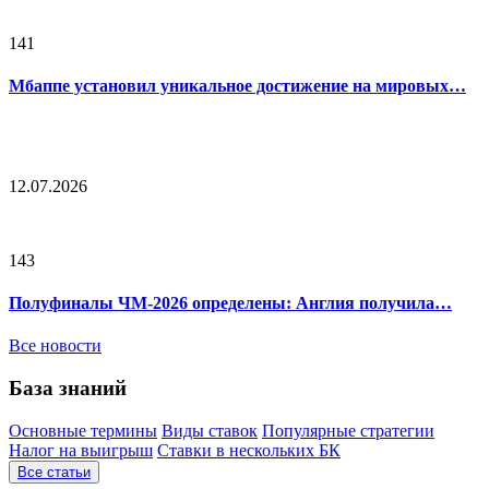
141
Мбаппе установил уникальное достижение на мировых…
12.07.2026
143
Полуфиналы ЧМ-2026 определены: Англия получила…
Все новости
База знаний
Основные термины
Виды ставок
Популярные стратегии
Налог на выигрыш
Ставки в нескольких БК
Все статьи