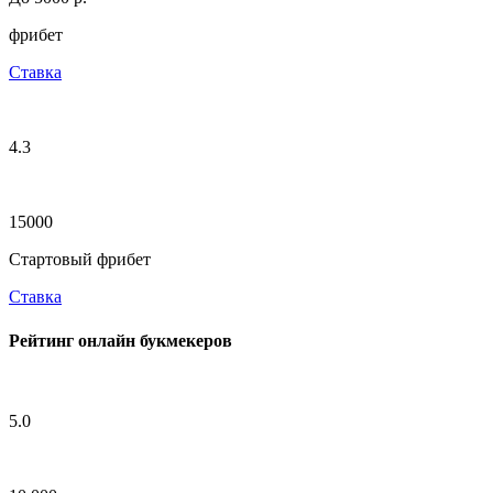
фрибет
Ставка
4.3
15000
Стартовый фрибет
Ставка
Рейтинг онлайн букмекеров
5.0