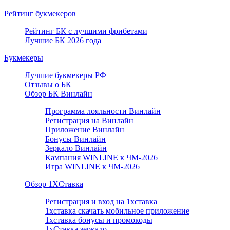
Рейтинг букмекеров
Рейтинг БК с лучшими фрибетами
Лучшие БК 2026 года
Букмекеры
Лучшие букмекеры РФ
Отзывы о БК
Обзор БК Винлайн
Программа лояльности Винлайн
Регистрация на Винлайн
Приложение Винлайн
Бонусы Винлайн
Зеркало Винлайн
Кампания WINLINE к ЧМ-2026
Игра WINLINE к ЧМ-2026
Обзор 1ХCтавка
Регистрация и вход на 1хставка
1хставка скачать мобильное приложение
1хставка бонусы и промокоды
1хСтавка зеркало