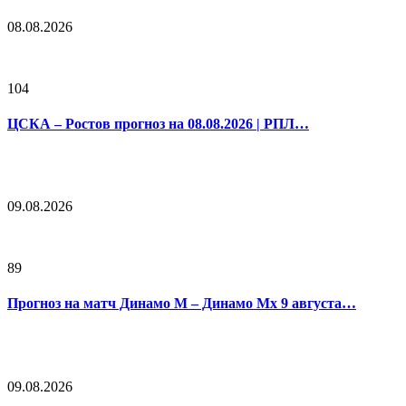
08.08.2026
104
ЦСКА – Ростов прогноз на 08.08.2026 | РПЛ…
09.08.2026
89
Прогноз на матч Динамо М – Динамо Мх 9 августа…
09.08.2026