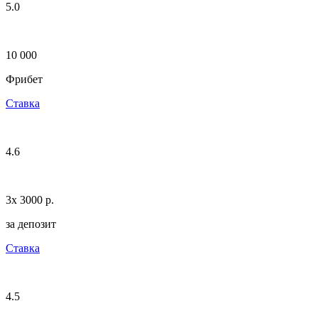
5.0
10 000
Фрибет
Ставка
4.6
3х 3000 p.
за депозит
Ставка
4.5