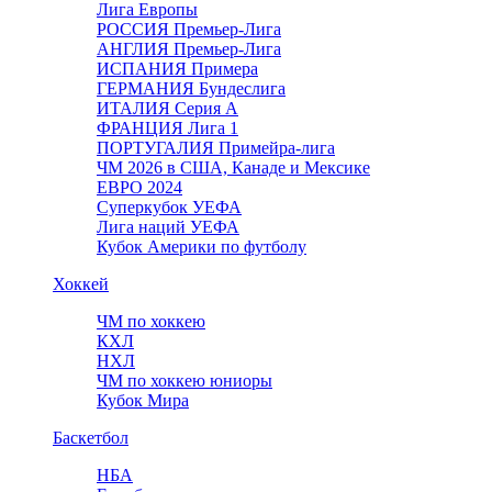
Лига Европы
РОССИЯ Премьер-Лига
АНГЛИЯ Премьер-Лига
ИСПАНИЯ Примера
ГЕРМАНИЯ Бундеслига
ИТАЛИЯ Серия А
ФРАНЦИЯ Лига 1
ПОРТУГАЛИЯ Примейра-лига
ЧМ 2026 в США, Канаде и Мексике
ЕВРО 2024
Суперкубок УЕФА
Лига наций УЕФА
Кубок Америки по футболу
Хоккей
ЧМ по хоккею
КХЛ
НХЛ
ЧМ по хоккею юниоры
Кубок Мира
Баскетбол
НБА