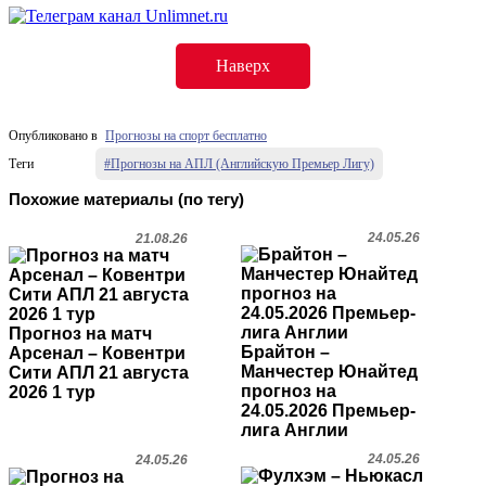
Наверх
Опубликовано в
Прогнозы на спорт бесплатно
Теги
Прогнозы на АПЛ (Английскую Премьер Лигу)
Похожие материалы (по тегу)
24.05.26
21.08.26
Прогноз на матч
Брайтон –
Арсенал – Ковентри
Манчестер Юнайтед
Сити АПЛ 21 августа
прогноз на
2026 1 тур
24.05.2026 Премьер-
лига Англии
24.05.26
24.05.26