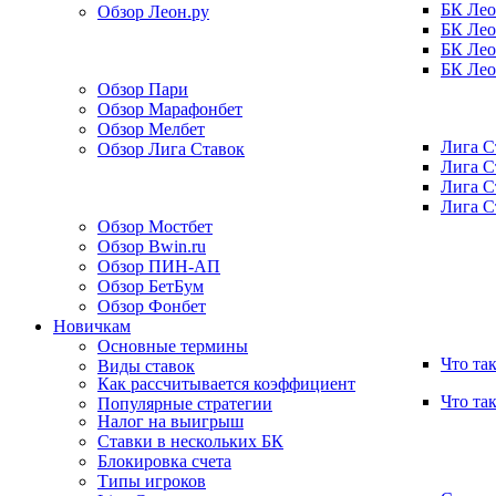
БК Лео
Обзор Леон.ру
БК Лео
БК Лео
БК Лео
Обзор Пари
Обзор Марафонбет
Обзор Мелбет
Лига С
Обзор Лига Ставок
Лига С
Лига С
Лига С
Обзор Мостбет
Обзор Bwin.ru
Обзор ПИН-АП
Обзор БетБум
Обзор Фонбет
Новичкам
Основные термины
Что та
Виды ставок
Как рассчитывается коэффициент
Что так
Популярные стратегии
Налог на выигрыш
Ставки в нескольких БК
Блокировка счета
Типы игроков