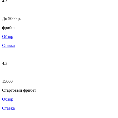
4.3
До 5000 р.
фрибет
Обзор
Ставка
4.3
15000
Стартовый фрибет
Обзор
Ставка