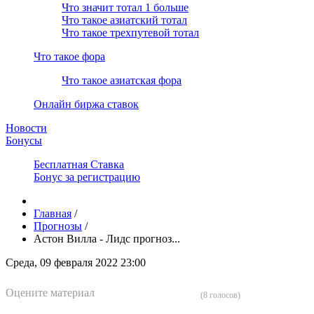
Что значит тотал 1 больше
Что такое азиатский тотал
Что такое трехпутевой тотал
Что такое фора
Что такое азиатская фора
Онлайн биржа ставок
Новости
Бонусы
Бесплатная Ставка
Бонус за регистрацию
Главная
/
Прогнозы
/
Астон Вилла - Лидс прогноз...
Среда, 09 февраля 2022 23:00
Оцените материал
(8 голосов)