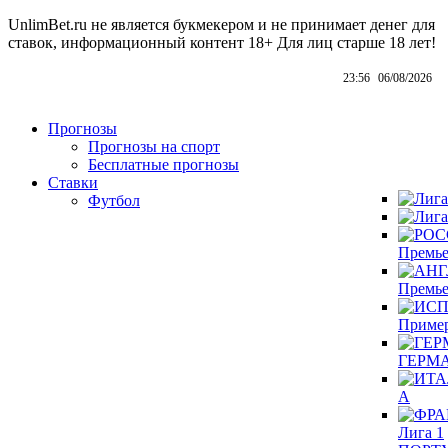
UnlimBet.ru не является букмекером и не принимает денег для
ставок, информационный контент
18+
Для лиц старше 18 лет!
23:56
06/08/2026
Прогнозы
Прогнозы на спорт
Бесплатные прогнозы
Ставки
Футбол
Премье
Премье
Приме
ГЕРМА
А
Лига 1