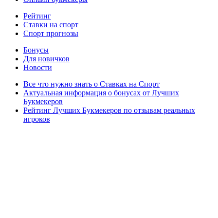
Рейтинг
Ставки на спорт
Спорт прогнозы
Бонусы
Для новичков
Новости
Все что нужно знать о Ставках на Спорт
Актуальная информация о бонусах от Лучших
Букмекеров
Рейтинг Лучших Букмекеров по отзывам реальных
игроков