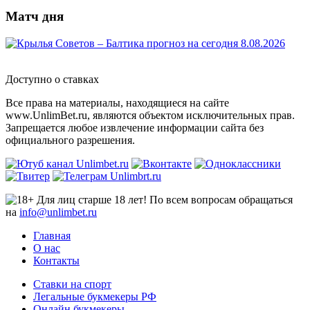
Матч дня
Доступно о ставках
Все права на материалы, находящиеся на сайте
www.UnlimBet.ru, являются объектом исключительных прав.
Запрещается любое извлечение информации сайта без
официального разрешения.
Для лиц старше 18 лет! По всем вопросам обращаться
на
info@unlimbet.ru
Главная
О нас
Контакты
Ставки на спорт
Легальные букмекеры РФ
Онлайн букмекеры