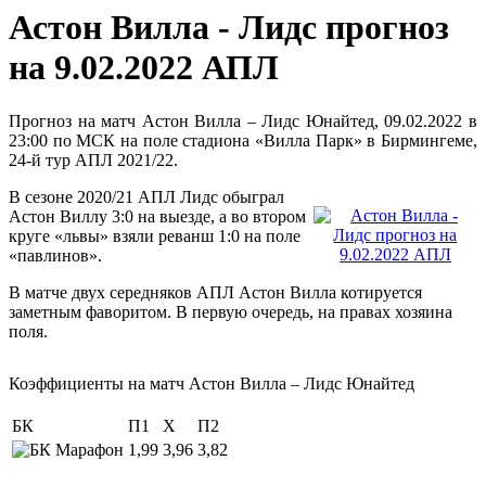
Астон Вилла - Лидс прогноз
на 9.02.2022 АПЛ
Прогноз на матч Астон Вилла – Лидс Юнайтед, 09.02.2022 в
23:00 по МСК на поле стадиона «Вилла Парк» в Бирмингеме,
24-й тур АПЛ 2021/22.
В сезоне 2020/21 АПЛ Лидс обыграл
Астон Виллу 3:0 на выезде, а во втором
круге «львы» взяли реванш 1:0 на поле
«павлинов».
В матче двух середняков АПЛ Астон Вилла котируется
заметным фаворитом. В первую очередь, на правах хозяина
поля.
Коэффициенты на матч Астон Вилла – Лидс Юнайтед
БК
П1
Х
П2
1,99
3,96
3,82