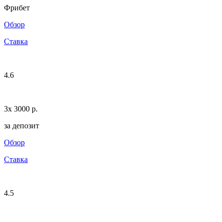
Фрибет
Обзор
Ставка
4.6
3х 3000 p.
за депозит
Обзор
Ставка
4.5