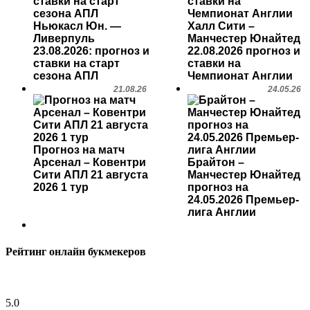
Ньюкасл Юн. —
Халл Сити –
Ливерпуль
Манчестер Юнайтед
23.08.2026: прогноз и
22.08.2026 прогноз и
ставки на старт
ставки на
сезона АПЛ
Чемпионат Англии
21.08.26
24.05.26
Прогноз на матч
Арсенал – Ковентри
Брайтон –
Сити АПЛ 21 августа
Манчестер Юнайтед
2026 1 тур
прогноз на
24.05.2026 Премьер-
лига Англии
Рейтинг онлайн букмекеров
5.0