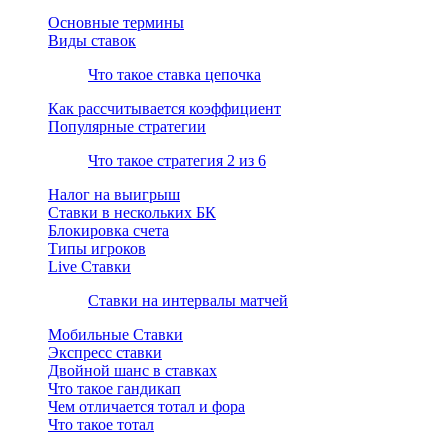
Основные термины
Виды ставок
Что такое ставка цепочка
Как рассчитывается коэффициент
Популярные стратегии
Что такое стратегия 2 из 6
Налог на выигрыш
Ставки в нескольких БК
Блокировка счета
Типы игроков
Live Ставки
Cтавки на интервалы матчей
Мобильные Ставки
Экспресс ставки
Двойной шанс в ставках
Что такое гандикап
Чем отличается тотал и фора
Что такое тотал