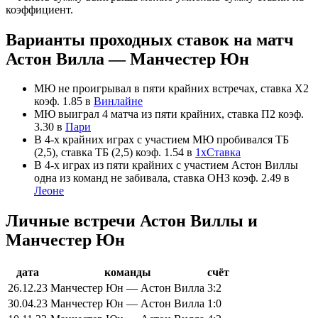
коэффициент.
Варианты проходных ставок на матч
Астон Вилла — Манчестер Юн
МЮ не проигрывал в пяти крайних встречах, ставка Х2
коэф. 1.85 в
Винлайне
МЮ выиграл 4 матча из пяти крайних, ставка П2 коэф.
3.30 в
Пари
В 4-х крайних играх с участием МЮ пробивался ТБ
(2,5), ставка ТБ (2,5) коэф. 1.54 в
1хСтавка
В 4-х играх из пяти крайних с участием Астон Виллы
одна из команд не забивала, ставка ОНЗ коэф. 2.49 в
Леоне
Личные встречи Астон Виллы и
Манчестер Юн
дата
команды
счёт
26.12.23
Манчестер Юн — Астон Вилла
3:2
30.04.23
Манчестер Юн — Астон Вилла
1:0