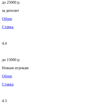
до 25000 p.
за депозит
Обзор
Ставка
4.4
до 15000 p.
Новым игрокам
Обзор
Ставка
4.3