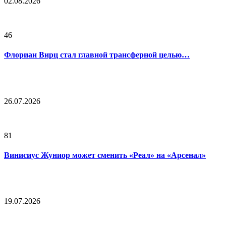
02.08.2026
46
Флориан Вирц стал главной трансферной целью…
26.07.2026
81
Винисиус Жуниор может сменить «Реал» на «Арсенал»
19.07.2026