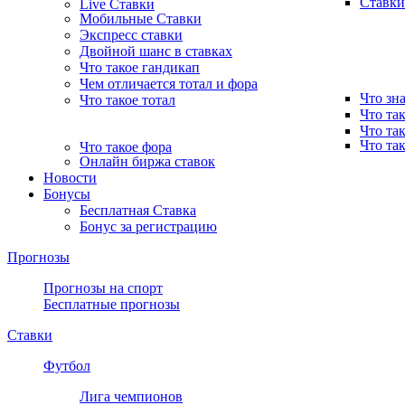
Cтавки
Live Ставки
Мобильные Ставки
Экспресс ставки
Двойной шанс в ставках
Что такое гандикап
Чем отличается тотал и фора
Что зн
Что такое тотал
Что та
Что та
Что так
Что такое фора
Онлайн биржа ставок
Новости
Бонусы
Бесплатная Ставка
Бонус за регистрацию
Прогнозы
Прогнозы на спорт
Бесплатные прогнозы
Ставки
Футбол
Лига чемпионов