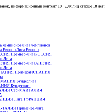
 ставок, информационный контент
18+
Для лиц старше 18 лет!
Лига чемпионов
Лига Европы
РОССИЯ
р-Лига
АНГЛИЯ
р-Лига
ИСПАНИЯ
ра
НИЯ Бундеслига
ИТАЛИЯ
А
ФРАНЦИЯ
УГАЛИЯ Примейра-лига