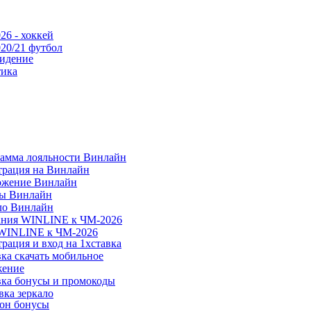
26 - хоккей
20/21 футбол
идение
ика
амма лояльности Винлайн
трация на Винлайн
жение Винлайн
ы Винлайн
ло Винлайн
ния WINLINE к ЧМ-2026
WINLINE к ЧМ-2026
трация и вход на 1хставка
вка скачать мобильное
жение
вка бонусы и промокоды
вка зеркало
он бонусы