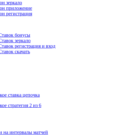
он зеркало
он приложение
он регистрация
Ставок бонусы
Ставок зеркало
Ставок регистрация и вход
Ставок скачать
акое ставка цепочка
кое стратегия 2 из 6
и на интервалы матчей