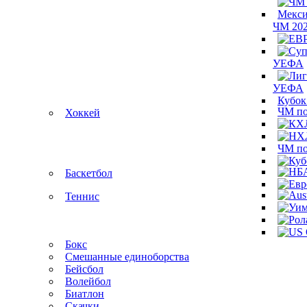
ЧМ 202
УЕФА
УЕФА
Кубок
ЧМ по
Хоккей
ЧМ по
Баскетбол
Теннис
Бокс
Cмешанные единоборства
Бейсбол
Волейбол
Биатлон
Скачки