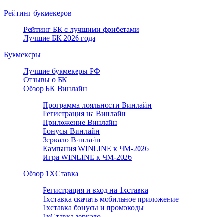
Рейтинг букмекеров
Рейтинг БК с лучшими фрибетами
Лучшие БК 2026 года
Букмекеры
Лучшие букмекеры РФ
Отзывы о БК
Обзор БК Винлайн
Программа лояльности Винлайн
Регистрация на Винлайн
Приложение Винлайн
Бонусы Винлайн
Зеркало Винлайн
Кампания WINLINE к ЧМ-2026
Игра WINLINE к ЧМ-2026
Обзор 1ХCтавка
Регистрация и вход на 1хставка
1хставка скачать мобильное приложение
1хставка бонусы и промокоды
1хСтавка зеркало