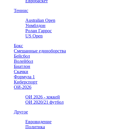
Евробаскет
Теннис
Australian Open
Уимблдон
Ролан Гаррос
US Open
Бокс
Cмешанные единоборства
Бейсбол
Волейбол
Биатлон
Скачки
Формула 1
Киберспорт
ОИ-2026
ОИ 2026 - хоккей
ОИ 2020/21 футбол
Другое
Евровидение
Политика