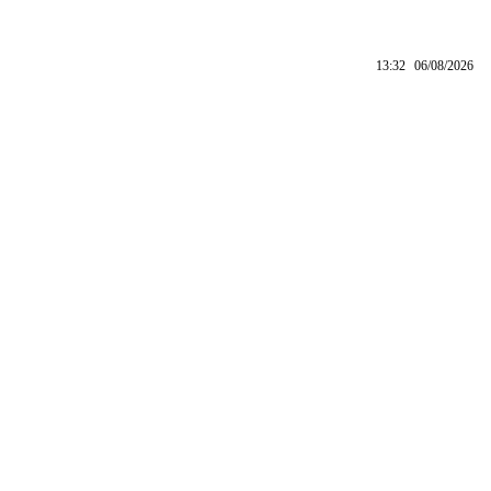
13:32
06/08/2026