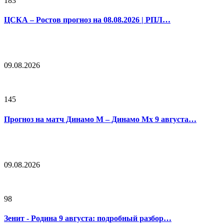
183
ЦСКА – Ростов прогноз на 08.08.2026 | РПЛ…
09.08.2026
145
Прогноз на матч Динамо М – Динамо Мх 9 августа…
09.08.2026
98
Зенит - Родина 9 августа: подробный разбор…