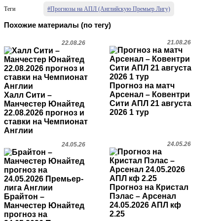
Теги
Прогнозы на АПЛ (Английскую Премьер Лигу)
Похожие материалы (по тегу)
21.08.26
22.08.26
Прогноз на матч
Арсенал – Ковентри
Халл Сити –
Сити АПЛ 21 августа
Манчестер Юнайтед
2026 1 тур
22.08.2026 прогноз и
ставки на Чемпионат
Англии
24.05.26
24.05.26
Прогноз на Кристал
Пэлас – Арсенал
Брайтон –
24.05.2026 АПЛ кф
Манчестер Юнайтед
2.25
прогноз на