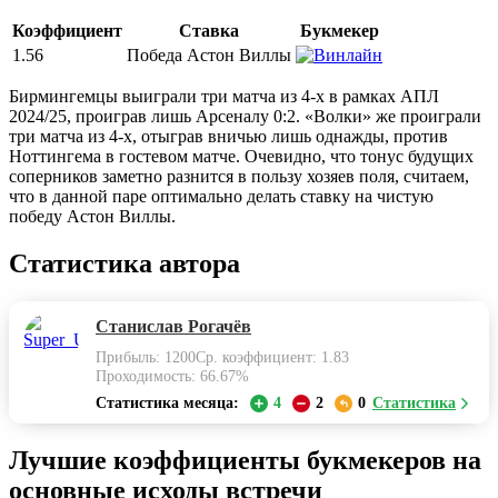
Коэффициент
Ставка
Букмекер
1.56
Победа Астон Виллы
Бирмингемцы выиграли три матча из 4-х в рамках АПЛ
2024/25, проиграв лишь Арсеналу 0:2. «Волки» же проиграли
три матча из 4-х, отыграв вничью лишь однажды, против
Ноттингема в гостевом матче. Очевидно, что тонус будущих
соперников заметно разнится в пользу хозяев поля, считаем,
что в данной паре оптимально делать ставку на чистую
победу Астон Виллы.
Статистика автора
Станислав Рогачёв
Прибыль: 1200
Ср. коэффициент: 1.83
Проходимость: 66.67%
Статистика месяца:
4
2
0
Статистика
Лучшие коэффициенты букмекеров на
основные исходы встречи