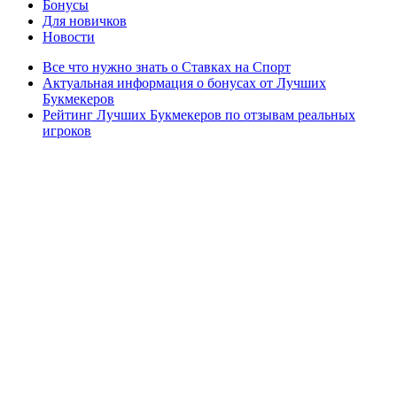
Бонусы
Для новичков
Новости
Все что нужно знать о Ставках на Спорт
Актуальная информация о бонусах от Лучших
Букмекеров
Рейтинг Лучших Букмекеров по отзывам реальных
игроков