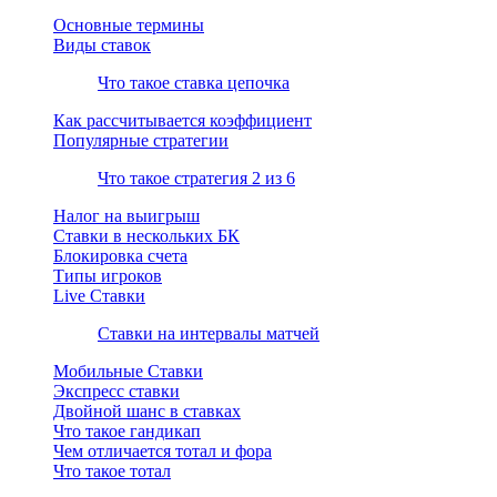
Основные термины
Виды ставок
Что такое ставка цепочка
Как рассчитывается коэффициент
Популярные стратегии
Что такое стратегия 2 из 6
Налог на выигрыш
Ставки в нескольких БК
Блокировка счета
Типы игроков
Live Ставки
Cтавки на интервалы матчей
Мобильные Ставки
Экспресс ставки
Двойной шанс в ставках
Что такое гандикап
Чем отличается тотал и фора
Что такое тотал