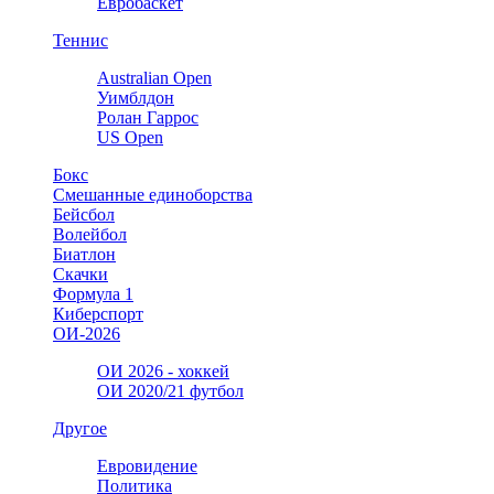
Евробаскет
Теннис
Australian Open
Уимблдон
Ролан Гаррос
US Open
Бокс
Cмешанные единоборства
Бейсбол
Волейбол
Биатлон
Скачки
Формула 1
Киберспорт
ОИ-2026
ОИ 2026 - хоккей
ОИ 2020/21 футбол
Другое
Евровидение
Политика