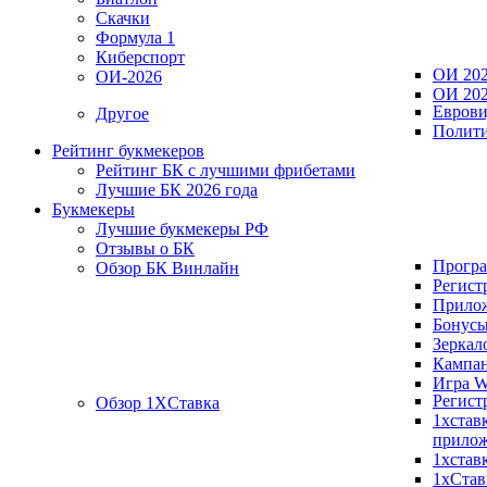
Скачки
Формула 1
Киберспорт
ОИ 202
ОИ-2026
ОИ 202
Еврови
Другое
Полит
Рейтинг букмекеров
Рейтинг БК с лучшими фрибетами
Лучшие БК 2026 года
Букмекеры
Лучшие букмекеры РФ
Отзывы о БК
Програ
Обзор БК Винлайн
Регист
Прило
Бонус
Зеркал
Кампа
Игра 
Регист
Обзор 1ХCтавка
1хстав
прило
1хстав
1хСтав