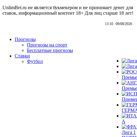
UnlimBet.ru не является букмекером и не принимает денег для
ставок, информационный контент
18+
Для лиц старше 18 лет!
13:10
09/08/2026
Прогнозы
Прогнозы на спорт
Бесплатные прогнозы
Ставки
Футбол
Премье
Премье
Приме
ГЕРМА
А
Лига 1