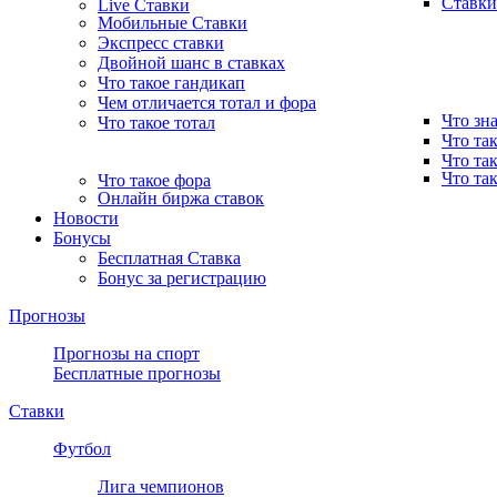
Cтавки
Live Ставки
Мобильные Ставки
Экспресс ставки
Двойной шанс в ставках
Что такое гандикап
Чем отличается тотал и фора
Что зн
Что такое тотал
Что та
Что та
Что так
Что такое фора
Онлайн биржа ставок
Новости
Бонусы
Бесплатная Ставка
Бонус за регистрацию
Прогнозы
Прогнозы на спорт
Бесплатные прогнозы
Ставки
Футбол
Лига чемпионов