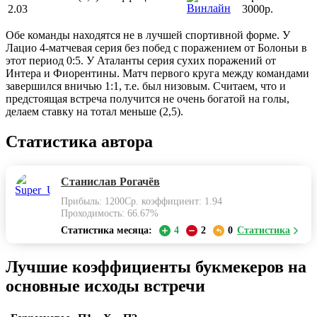
2.03
3000р.
Обе команды находятся не в лучшей спортивной форме. У
Лацио 4-матчевая серия без побед с поражением от Болоньи в
этот период 0:5. У Аталанты серия сухих поражений от
Интера и Фиорентины. Матч первого круга между командами
завершился вничью 1:1, т.е. был низовым. Считаем, что и
предстоящая встреча получится не очень богатой на голы,
делаем ставку на тотал меньше (2,5).
Статистика автора
Станислав Рогачёв
Прибыль: 1200
Ср. коэффициент: 1.94
Проходимость: 66.67%
Статистика месяца:
4
2
0
Статистика
Лучшие коэффициенты букмекеров на
основные исходы встречи