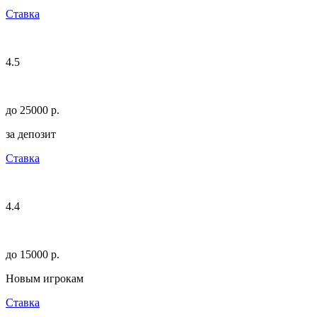
Ставка
4.5
до 25000 p.
за депозит
Ставка
4.4
до 15000 p.
Новым игрокам
Ставка