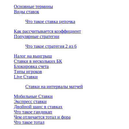
Основные термины
Виды ставок
Что такое ставка цепочка
Как рассчитывается коэффициент
Популярные стратегии
Что такое стратегия 2 из 6
Налог на выигрыш
Ставки в нескольких БК
Блокировка счета
Типы игроков
Live Ставки
Cтавки на интервалы матчей
Мобильные Ставки
Экспресс ставки
Двойной шанс в ставках
Что такое гандикап
Чем отличается тотал и фора
Что такое тотал