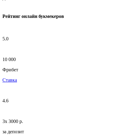
Рейтинг онлайн букмекеров
5.0
10 000
Фрибет
Ставка
4.6
3х 3000 p.
за депозит