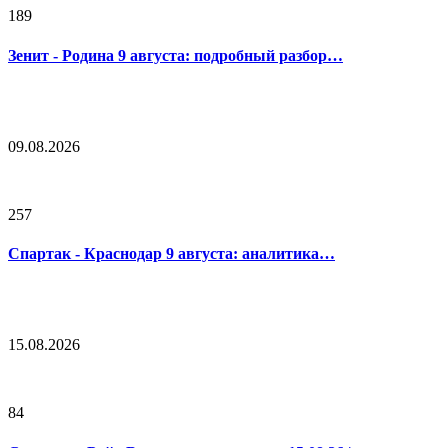
189
Зенит - Родина 9 августа: подробный разбор…
09.08.2026
257
Спартак - Краснодар 9 августа: аналитика…
15.08.2026
84