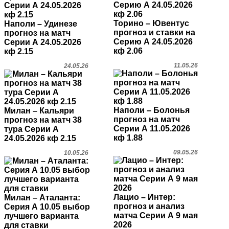
Торино – Ювентус
Наполи – Удинезе
прогноз и ставки на
прогноз на матч
Серию А 24.05.2026
Серии А 24.05.2026
кф 2.06
кф 2.15
11.05.26
24.05.26
Наполи – Болонья
Милан – Кальяри
прогноз на матч
прогноз на матч 38
Серии А 11.05.2026
тура Серии А
кф 1.88
24.05.2026 кф 2.15
09.05.26
10.05.26
Лацио – Интер:
Милан – Аталанта:
прогноз и анализ
Серия А 10.05 выбор
матча Серии А 9 мая
лучшего варианта
2026
для ставки