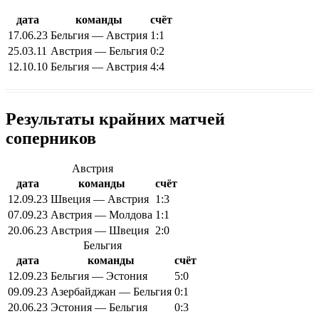
дата
команды
счёт
17.06.23
Бельгия — Австрия
1:1
25.03.11
Австрия — Бельгия
0:2
12.10.10
Бельгия — Австрия
4:4
Результаты крайних матчей
соперников
Австрия
дата
команды
счёт
12.09.23
Швеция — Австрия
1:3
07.09.23
Австрия — Молдова
1:1
20.06.23
Австрия — Швеция
2:0
Бельгия
дата
команды
счёт
12.09.23
Бельгия — Эстония
5:0
09.09.23
Азербайджан — Бельгия
0:1
20.06.23
Эстония — Бельгия
0:3