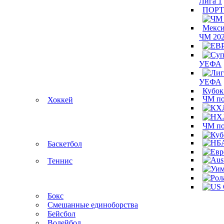
Лига 1
ПОРТ
ЧМ 202
УЕФА
УЕФА
Кубок
ЧМ по
Хоккей
ЧМ по
Баскетбол
Теннис
Бокс
Cмешанные единоборства
Бейсбол
Волейбол