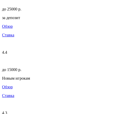
до 25000 p.
за депозит
Обзор
Ставка
4.4
до 15000 p.
Новым игрокам
Обзор
Ставка
4.3