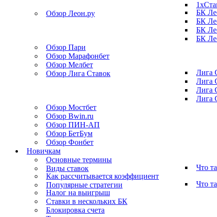
1хСта
БК Ле
Обзор Леон.ру
БК Ле
БК Ле
БК Ле
Обзор Пари
Обзор Марафонбет
Обзор Мелбет
Лига 
Обзор Лига Ставок
Лига 
Лига 
Лига 
Обзор Мостбет
Обзор Bwin.ru
Обзор ПИН-АП
Обзор БетБум
Обзор Фонбет
Новичкам
Основные термины
Что т
Виды ставок
Как рассчитывается коэффициент
Что та
Популярные стратегии
Налог на выигрыш
Ставки в нескольких БК
Блокировка счета