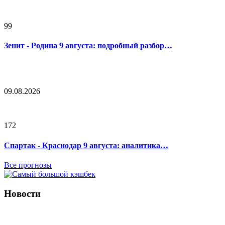
99
Зенит - Родина 9 августа: подробный разбор…
09.08.2026
172
Спартак - Краснодар 9 августа: аналитика…
Все прогнозы
Новости