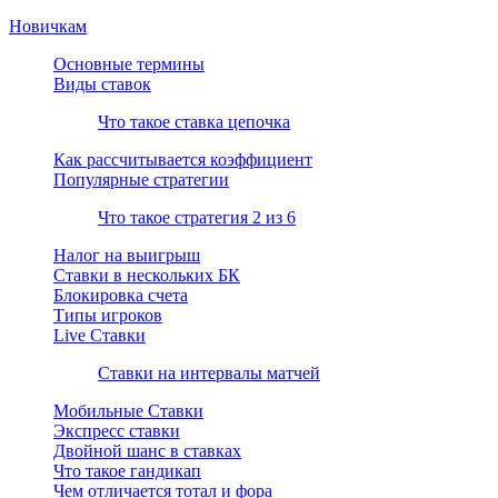
Новичкам
Основные термины
Виды ставок
Что такое ставка цепочка
Как рассчитывается коэффициент
Популярные стратегии
Что такое стратегия 2 из 6
Налог на выигрыш
Ставки в нескольких БК
Блокировка счета
Типы игроков
Live Ставки
Cтавки на интервалы матчей
Мобильные Ставки
Экспресс ставки
Двойной шанс в ставках
Что такое гандикап
Чем отличается тотал и фора