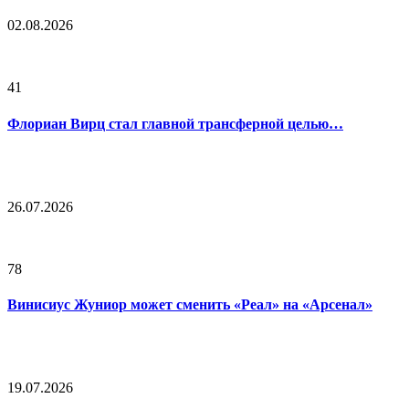
02.08.2026
41
Флориан Вирц стал главной трансферной целью…
26.07.2026
78
Винисиус Жуниор может сменить «Реал» на «Арсенал»
19.07.2026