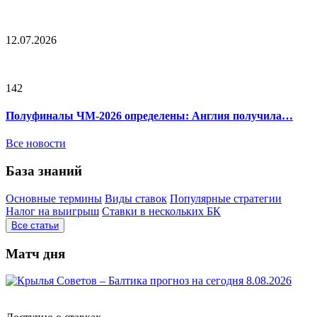
12.07.2026
142
Полуфиналы ЧМ-2026 определены: Англия получила…
Все новости
База знаний
Основные термины
Виды ставок
Популярные стратегии
Налог на выигрыш
Ставки в нескольких БК
Все статьи
Матч дня