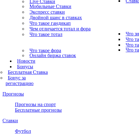
Cтавк
Live Ставки
Мобильные Ставки
Экспресс ставки
Двойной шанс в ставках
Что такое гандикап
Чем отличается тотал и фора
Что з
Что такое тотал
Что та
Что т
Что та
Что такое фора
Онлайн биржа ставок
Новости
Бонусы
Бесплатная Ставка
Бонус за
регистрацию
Прогнозы
Прогнозы на спорт
Бесплатные прогнозы
Ставки
Футбол