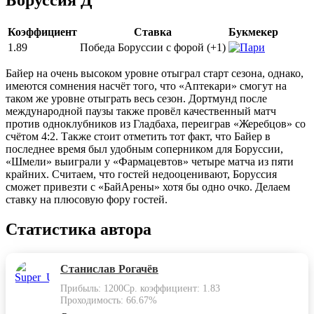
Коэффициент
Ставка
Букмекер
1.89
Победа Боруссии с форой (+1)
Байер на очень высоком уровне отыграл старт сезона, однако,
имеются сомнения насчёт того, что «Аптекари» смогут на
таком же уровне отыграть весь сезон. Дортмунд после
международной паузы также провёл качественный матч
против одноклубников из Гладбаха, переиграв «Жеребцов» со
счётом 4:2. Также стоит отметить тот факт, что Байер в
последнее время был удобным соперником для Боруссии,
«Шмели» выиграли у «Фармацевтов» четыре матча из пяти
крайних. Считаем, что гостей недооценивают, Боруссия
сможет привезти с «БайАрены» хотя бы одно очко. Делаем
ставку на плюсовую фору гостей.
Статистика автора
Станислав Рогачёв
Прибыль: 1200
Ср. коэффициент: 1.83
Проходимость: 66.67%