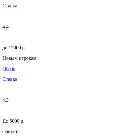
Ставка
4.4
до 15000 p.
Новым игрокам
Обзор
Ставка
4.3
До 5000 р.
фрибет