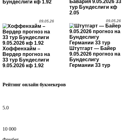
Бавария 9.05.2026 33
Бундеслиги кф 1.92
тур Бундеслиги кф
2.05
09.05.26
09.05.26
Штутгарт — Байер
Хоффенхайм –
9.05.2026 прогноз на
Вердер прогноз на
Бундеслигу
33 тур Бундеслиги
Германии 33 тур
9.05.2026 кф 1.92
Рейтинг онлайн букмекеров
5.0
10 000
Фрибет