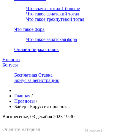
Что значит тотал 1 больше
Что такое азиатский тотал
Что такое трехпутевой тотал
Что такое фора
Что такое азиатская фора
Онлайн биржа ставок
Новости
Бонусы
Бесплатная Ставка
Бонус за регистрацию
Главная
/
Прогнозы
/
Байер - Боруссия прогноз...
Воскресенье, 03 декабря 2023 19:30
Оцените материал
(4 голосов)