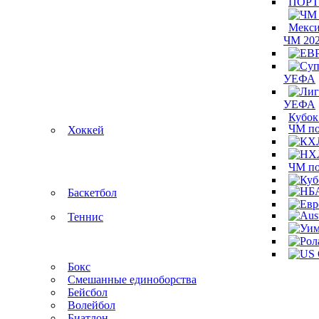
ПОРТ
ЧМ 202
УЕФА
УЕФА
Кубок
ЧМ по
Хоккей
ЧМ по
Баскетбол
Теннис
Бокс
Cмешанные единоборства
Бейсбол
Волейбол
Биатлон