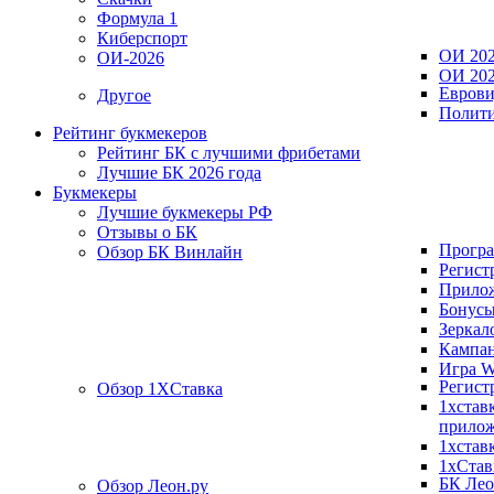
Формула 1
Киберспорт
ОИ 202
ОИ-2026
ОИ 202
Еврови
Другое
Полит
Рейтинг букмекеров
Рейтинг БК с лучшими фрибетами
Лучшие БК 2026 года
Букмекеры
Лучшие букмекеры РФ
Отзывы о БК
Програ
Обзор БК Винлайн
Регист
Прило
Бонус
Зеркал
Кампа
Игра 
Регист
Обзор 1ХCтавка
1хстав
прило
1хстав
1хСтав
БК Лео
Обзор Леон.ру