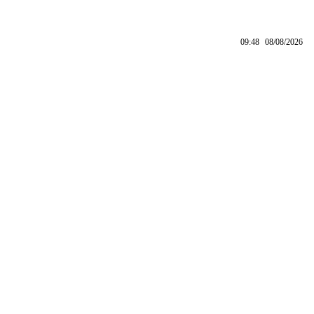
09:48
08/08/2026