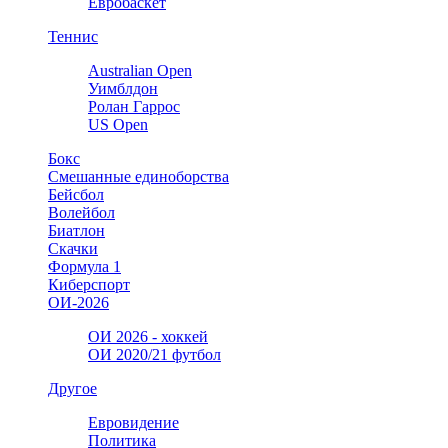
Евробаскет
Теннис
Australian Open
Уимблдон
Ролан Гаррос
US Open
Бокс
Cмешанные единоборства
Бейсбол
Волейбол
Биатлон
Скачки
Формула 1
Киберспорт
ОИ-2026
ОИ 2026 - хоккей
ОИ 2020/21 футбол
Другое
Евровидение
Политика