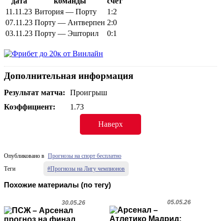
дата
команды
счёт
11.11.23
Витория — Порту
1:2
07.11.23
Порту — Антверпен
2:0
03.11.23
Порту — Эшторил
0:1
Дополнительная информация
Результат матча:
Проигрыш
Коэффициент:
1.73
Наверх
Опубликовано в
Прогнозы на спорт бесплатно
Теги
Прогнозы на Лигу чемпионов
Похожие материалы (по тегу)
05.05.26
30.05.26