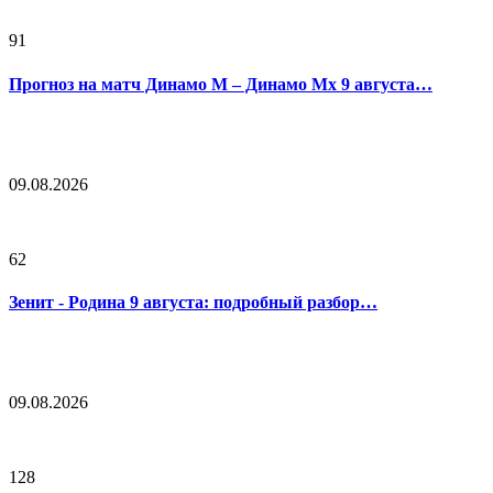
91
Прогноз на матч Динамо М – Динамо Мх 9 августа…
09.08.2026
62
Зенит - Родина 9 августа: подробный разбор…
09.08.2026
128