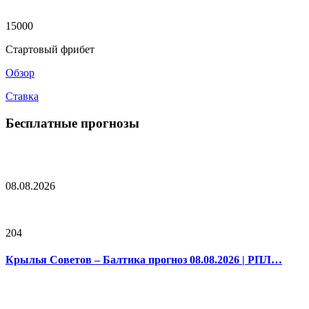
15000
Стартовый фрибет
Обзор
Ставка
Бесплатные прогнозы
08.08.2026
204
Крылья Советов – Балтика прогноз 08.08.2026 | РПЛ…