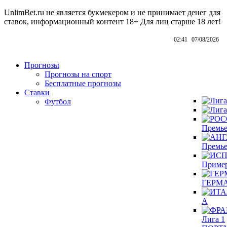
UnlimBet.ru не является букмекером и не принимает денег для
ставок, информационный контент
18+
Для лиц старше 18 лет!
02:42
07/08/2026
Прогнозы
Прогнозы на спорт
Бесплатные прогнозы
Ставки
Футбол
Премье
Премье
Приме
ГЕРМА
А
Лига 1