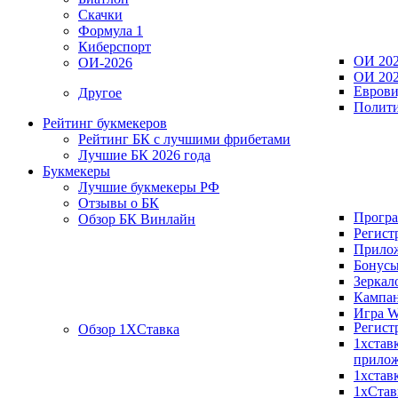
Скачки
Формула 1
Киберспорт
ОИ 202
ОИ-2026
ОИ 202
Еврови
Другое
Полит
Рейтинг букмекеров
Рейтинг БК с лучшими фрибетами
Лучшие БК 2026 года
Букмекеры
Лучшие букмекеры РФ
Отзывы о БК
Програ
Обзор БК Винлайн
Регист
Прило
Бонус
Зеркал
Кампа
Игра 
Регист
Обзор 1ХCтавка
1хстав
прило
1хстав
1хСтав