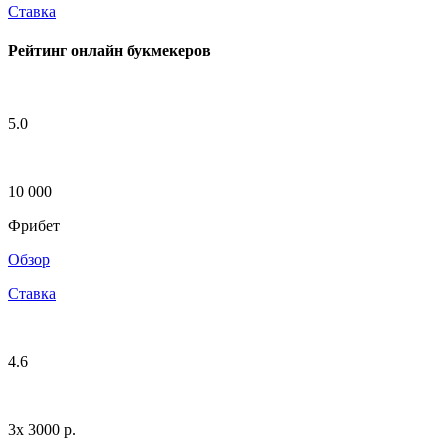
Ставка
Рейтинг онлайн букмекеров
5.0
10 000
Фрибет
Обзор
Ставка
4.6
3х 3000 p.