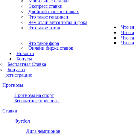
Мобильные Ставки
Экспресс ставки
Двойной шанс в ставках
Что такое гандикап
Чем отличается тотал и фора
Что з
Что такое тотал
Что та
Что т
Что та
Что такое фора
Онлайн биржа ставок
Новости
Бонусы
Бесплатная Ставка
Бонус за
регистрацию
Прогнозы
Прогнозы на спорт
Бесплатные прогнозы
Ставки
Футбол
Лига чемпионов