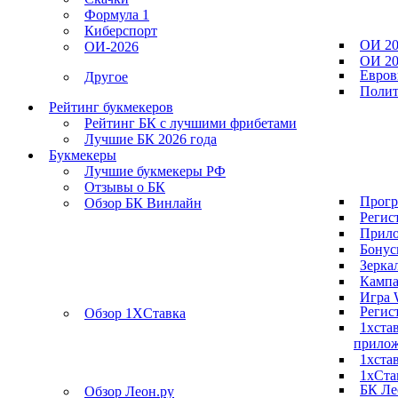
Формула 1
Киберспорт
ОИ 20
ОИ-2026
ОИ 20
Евров
Другое
Полит
Рейтинг букмекеров
Рейтинг БК с лучшими фрибетами
Лучшие БК 2026 года
Букмекеры
Лучшие букмекеры РФ
Отзывы о БК
Прогр
Обзор БК Винлайн
Регис
Прило
Бонус
Зерка
Кампа
Игра 
Регис
Обзор 1ХCтавка
1хста
прило
1хста
1хСта
БК Ле
Обзор Леон.ру