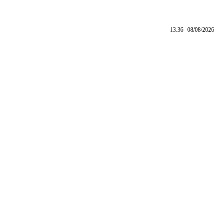
13:36
08/08/2026