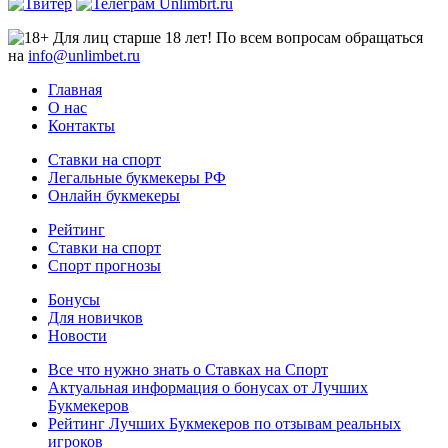
Для лиц старше 18 лет! По всем вопросам обращаться
на
info@unlimbet.ru
Главная
О нас
Контакты
Ставки на спорт
Легальные букмекеры РФ
Онлайн букмекеры
Рейтинг
Ставки на спорт
Спорт прогнозы
Бонусы
Для новичков
Новости
Все что нужно знать о Ставках на Спорт
Актуальная информация о бонусах от Лучших
Букмекеров
Рейтинг Лучших Букмекеров по отзывам реальных
игроков