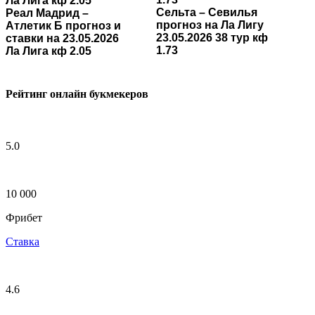
Сельта – Севилья
Реал Мадрид –
прогноз на Ла Лигу
Атлетик Б прогноз и
23.05.2026 38 тур кф
ставки на 23.05.2026
1.73
Ла Лига кф 2.05
Рейтинг онлайн букмекеров
5.0
10 000
Фрибет
Ставка
4.6