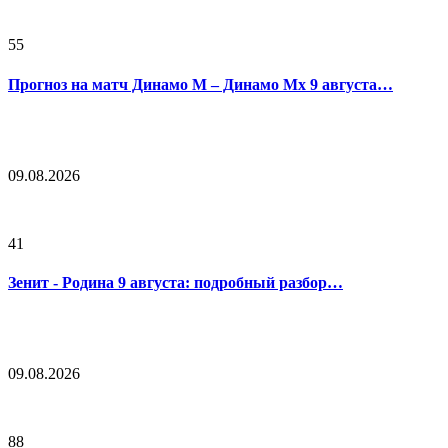
55
Прогноз на матч Динамо М – Динамо Мх 9 августа…
09.08.2026
41
Зенит - Родина 9 августа: подробный разбор…
09.08.2026
88