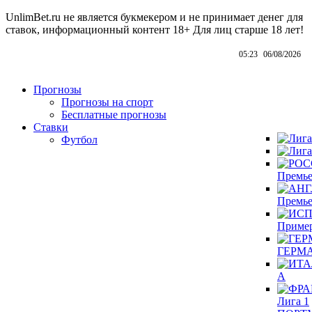
UnlimBet.ru не является букмекером и не принимает денег для
ставок, информационный контент
18+
Для лиц старше 18 лет!
05:23
06/08/2026
Прогнозы
Прогнозы на спорт
Бесплатные прогнозы
Ставки
Футбол
Премье
Премье
Приме
ГЕРМА
А
Лига 1