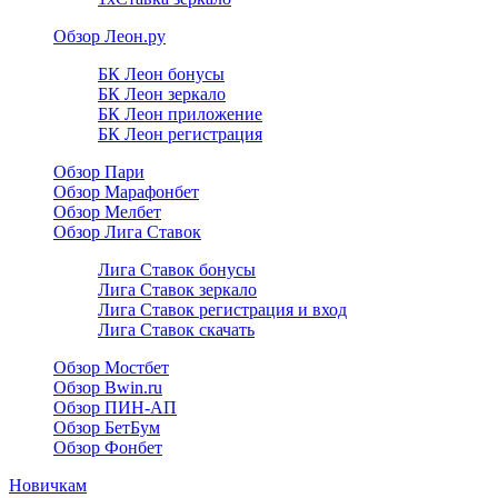
Обзор Леон.ру
БК Леон бонусы
БК Леон зеркало
БК Леон приложение
БК Леон регистрация
Обзор Пари
Обзор Марафонбет
Обзор Мелбет
Обзор Лига Ставок
Лига Ставок бонусы
Лига Ставок зеркало
Лига Ставок регистрация и вход
Лига Ставок скачать
Обзор Мостбет
Обзор Bwin.ru
Обзор ПИН-АП
Обзор БетБум
Обзор Фонбет
Новичкам