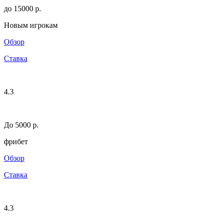
до 15000 p.
Новым игрокам
Обзор
Ставка
4.3
До 5000 р.
фрибет
Обзор
Ставка
4.3