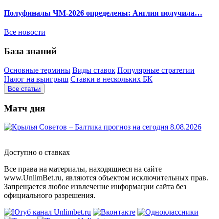
Полуфиналы ЧМ-2026 определены: Англия получила…
Все новости
База знаний
Основные термины
Виды ставок
Популярные стратегии
Налог на выигрыш
Ставки в нескольких БК
Все статьи
Матч дня
Доступно о ставках
Все права на материалы, находящиеся на сайте
www.UnlimBet.ru, являются объектом исключительных прав.
Запрещается любое извлечение информации сайта без
официального разрешения.