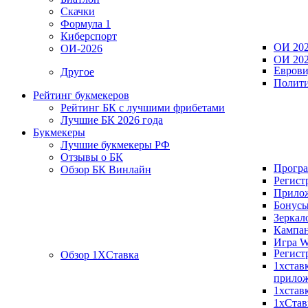
Скачки
Формула 1
Киберспорт
ОИ 202
ОИ-2026
ОИ 202
Еврови
Другое
Полит
Рейтинг букмекеров
Рейтинг БК с лучшими фрибетами
Лучшие БК 2026 года
Букмекеры
Лучшие букмекеры РФ
Отзывы о БК
Програ
Обзор БК Винлайн
Регист
Прило
Бонус
Зеркал
Кампа
Игра 
Регист
Обзор 1ХCтавка
1хстав
прило
1хстав
1хСтав