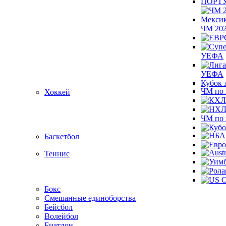
ПОРТУ
ЧМ 202
УЕФА
УЕФА
Кубок 
ЧМ по 
Хоккей
ЧМ по
Баскетбол
Теннис
Бокс
Cмешанные единоборства
Бейсбол
Волейбол
Биатлон