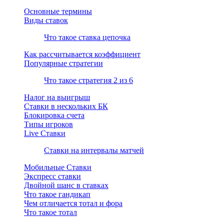
Основные термины
Виды ставок
Что такое ставка цепочка
Как рассчитывается коэффициент
Популярные стратегии
Что такое стратегия 2 из 6
Налог на выигрыш
Ставки в нескольких БК
Блокировка счета
Типы игроков
Live Ставки
Cтавки на интервалы матчей
Мобильные Ставки
Экспресс ставки
Двойной шанс в ставках
Что такое гандикап
Чем отличается тотал и фора
Что такое тотал