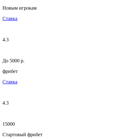
Новым игрокам
Ставка
4.3
До 5000 р.
фрибет
Ставка
4.3
15000
Стартовый фрибет