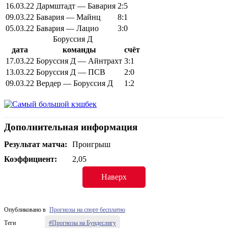
16.03.22
Дармштадт — Бавария
2:5
09.03.22
Бавария — Майнц
8:1
05.03.22
Бавария — Лацио
3:0
Боруссия Д
дата
команды
счёт
17.03.22
Боруссия Д — Айнтрахт
3:1
13.03.22
Боруссия Д — ПСВ
2:0
09.03.22
Вердер — Боруссия Д
1:2
Дополнительная информация
Результат матча:
Проигрыш
Коэффициент:
2,05
Наверх
Опубликовано в
Прогнозы на спорт бесплатно
Теги
Прогнозы на Бундеслигу