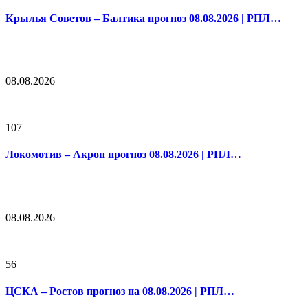
Крылья Советов – Балтика прогноз 08.08.2026 | РПЛ…
08.08.2026
107
Локомотив – Акрон прогноз 08.08.2026 | РПЛ…
08.08.2026
56
ЦСКА – Ростов прогноз на 08.08.2026 | РПЛ…