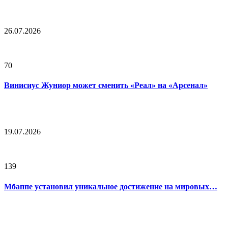
26.07.2026
70
Винисиус Жуниор может сменить «Реал» на «Арсенал»
19.07.2026
139
Мбаппе установил уникальное достижение на мировых…