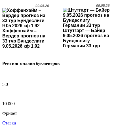
09.05.26
09.05.26
Штутгарт — Байер
Хоффенхайм –
9.05.2026 прогноз на
Вердер прогноз на
Бундеслигу
33 тур Бундеслиги
Германии 33 тур
9.05.2026 кф 1.92
Рейтинг онлайн букмекеров
5.0
10 000
Фрибет
Ставка