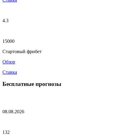
4.3
15000
Стартовый фрибет
Обзор
Ставка
Бесплатные прогнозы
08.08.2026
132