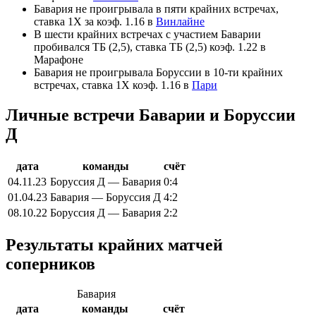
Бавария не проигрывала в пяти крайних встречах,
ставка 1Х за коэф. 1.16 в
Винлайне
В шести крайних встречах с участием Баварии
пробивался ТБ (2,5), ставка ТБ (2,5) коэф. 1.22 в
Марафоне
Бавария не проигрывала Боруссии в 10-ти крайних
встречах, ставка 1Х коэф. 1.16 в
Пари
Личные встречи Баварии и Боруссии
Д
дата
команды
счёт
04.11.23
Боруссия Д — Бавария
0:4
01.04.23
Бавария — Боруссия Д
4:2
08.10.22
Боруссия Д — Бавария
2:2
Результаты крайних матчей
соперников
Бавария
дата
команды
счёт