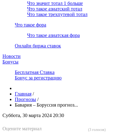
Что значит тотал 1 больше
Что такое азиатский тотал
Что такое трехпутевой тотал
Что такое фора
Что такое азиатская фора
Онлайн биржа ставок
Новости
Бонусы
Бесплатная Ставка
Бонус за регистрацию
Главная
/
Прогнозы
/
Бавария – Боруссия прогноз...
Суббота, 30 марта 2024 20:30
Оцените материал
(3 голосов)