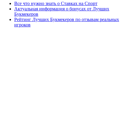
Все что нужно знать о Ставках на Спорт
Актуальная информация о бонусах от Лучших
Букмекеров
Рейтинг Лучших Букмекеров по отзывам реальных
игроков