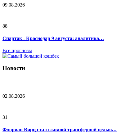
09.08.2026
88
Спартак - Краснодар 9 августа: аналитика…
Все прогнозы
Новости
02.08.2026
31
Флориан Вирц стал главной трансферной целью…