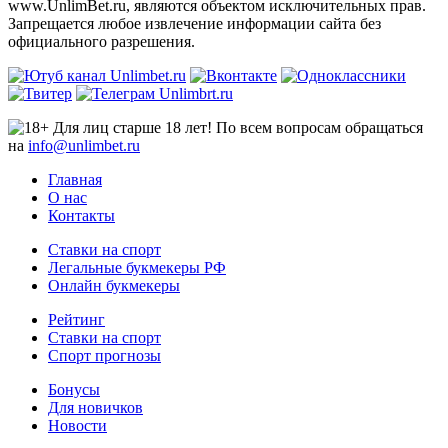
www.UnlimBet.ru, являются объектом исключительных прав.
Запрещается любое извлечение информации сайта без
официального разрешения.
Для лиц старше 18 лет! По всем вопросам обращаться
на
info@unlimbet.ru
Главная
О нас
Контакты
Ставки на спорт
Легальные букмекеры РФ
Онлайн букмекеры
Рейтинг
Ставки на спорт
Спорт прогнозы
Бонусы
Для новичков
Новости