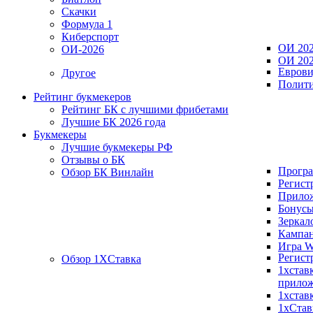
Скачки
Формула 1
Киберспорт
ОИ 202
ОИ-2026
ОИ 202
Еврови
Другое
Полит
Рейтинг букмекеров
Рейтинг БК с лучшими фрибетами
Лучшие БК 2026 года
Букмекеры
Лучшие букмекеры РФ
Отзывы о БК
Програ
Обзор БК Винлайн
Регист
Прило
Бонус
Зеркал
Кампа
Игра 
Регист
Обзор 1ХCтавка
1хстав
прило
1хстав
1хСтав