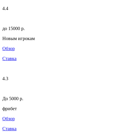
4.4
до 15000 p.
Новым игрокам
Обзор
Ставка
4.3
До 5000 р.
фрибет
Обзор
Ставка