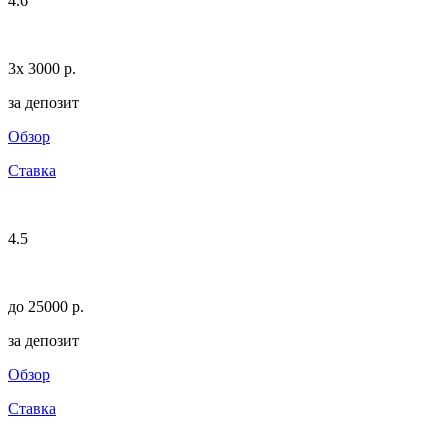
4.6
3х 3000 p.
за депозит
Обзор
Ставка
4.5
до 25000 p.
за депозит
Обзор
Ставка