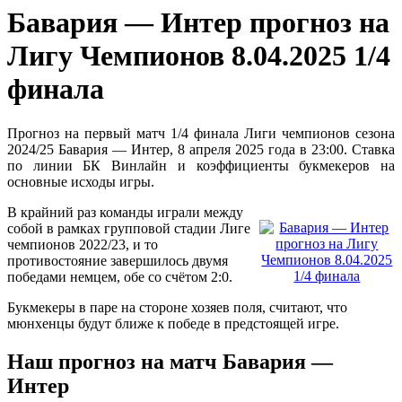
Бавария — Интер прогноз на
Лигу Чемпионов 8.04.2025 1/4
финала
Прогноз на первый матч 1/4 финала Лиги чемпионов сезона
2024/25 Бавария — Интер, 8 апреля 2025 года в 23:00. Ставка
по линии БК Винлайн и коэффициенты букмекеров на
основные исходы игры.
В крайний раз команды играли между
собой в рамках групповой стадии Лиге
чемпионов 2022/23, и то
противостояние завершилось двумя
победами немцем, обе со счётом 2:0.
Букмекеры в паре на стороне хозяев поля, считают, что
мюнхенцы будут ближе к победе в предстоящей игре.
Наш прогноз на матч Бавария —
Интер