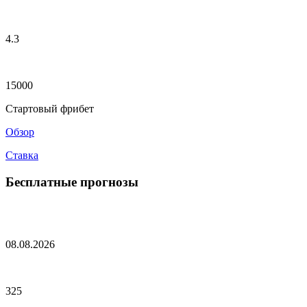
4.3
15000
Стартовый фрибет
Обзор
Ставка
Бесплатные прогнозы
08.08.2026
325