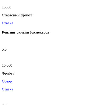
15000
Стартовый фрибет
Ставка
Рейтинг онлайн букмекеров
5.0
10 000
Фрибет
Обзор
Ставка