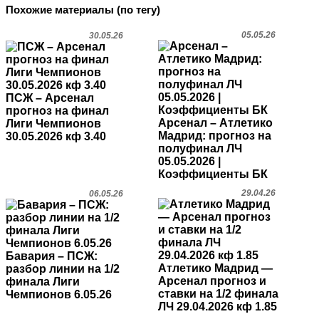
Похожие материалы (по тегу)
05.05.26
30.05.26
ПСЖ – Арсенал
прогноз на финал
Арсенал – Атлетико
Лиги Чемпионов
Мадрид: прогноз на
30.05.2026 кф 3.40
полуфинал ЛЧ
05.05.2026 |
Коэффициенты БК
29.04.26
06.05.26
Бавария – ПСЖ:
Атлетико Мадрид —
разбор линии на 1/2
Арсенал прогноз и
финала Лиги
ставки на 1/2 финала
Чемпионов 6.05.26
ЛЧ 29.04.2026 кф 1.85