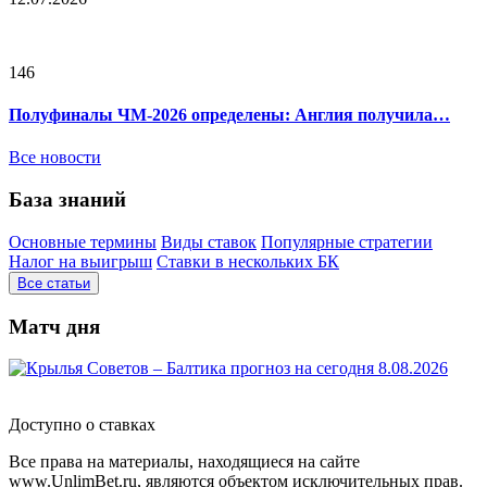
146
Полуфиналы ЧМ-2026 определены: Англия получила…
Все новости
База знаний
Основные термины
Виды ставок
Популярные стратегии
Налог на выигрыш
Ставки в нескольких БК
Все статьи
Матч дня
Доступно о ставках
Все права на материалы, находящиеся на сайте
www.UnlimBet.ru, являются объектом исключительных прав.