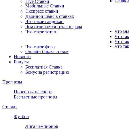
Cтавки
Live Ставки
Мобильные Ставки
Экспресс ставки
Двойной шанс в ставках
Что такое гандикап
Чем отличается тотал и фора
Что зн
Что такое тотал
Что та
Что та
Что так
Что такое фора
Онлайн биржа ставок
Новости
Бонусы
Бесплатная Ставка
Бонус за регистрацию
Прогнозы
Прогнозы на спорт
Бесплатные прогнозы
Ставки
Футбол
Лига чемпионов