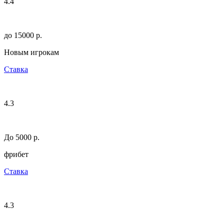
4.4
до 15000 p.
Новым игрокам
Ставка
4.3
До 5000 р.
фрибет
Ставка
4.3