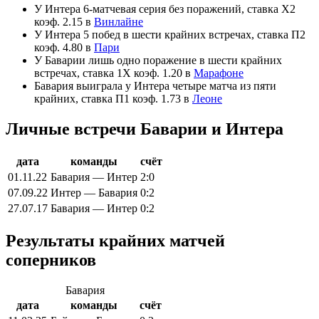
У Интера 6-матчевая серия без поражений, ставка Х2
коэф. 2.15 в
Винлайне
У Интера 5 побед в шести крайних встречах, ставка П2
коэф. 4.80 в
Пари
У Баварии лишь одно поражение в шести крайних
встречах, ставка 1Х коэф. 1.20 в
Марафоне
Бавария выиграла у Интера четыре матча из пяти
крайних, ставка П1 коэф. 1.73 в
Леоне
Личные встречи Баварии и Интера
дата
команды
счёт
01.11.22
Бавария — Интер
2:0
07.09.22
Интер — Бавария
0:2
27.07.17
Бавария — Интер
0:2
Результаты крайних матчей
соперников
Бавария
дата
команды
счёт