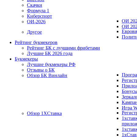
Скачки
Формула 1
Киберспорт
ОИ 202
ОИ-2026
ОИ 202
Еврови
Другое
Полит
Рейтинг букмекеров
Рейтинг БК с лучшими фрибетами
Лучшие БК 2026 года
Букмекеры
Лучшие букмекеры РФ
Отзывы о БК
Програ
Обзор БК Винлайн
Регист
Прило
Бонус
Зеркал
Кампа
Игра 
Регист
Обзор 1ХCтавка
1хстав
прило
1хстав
1хСтав