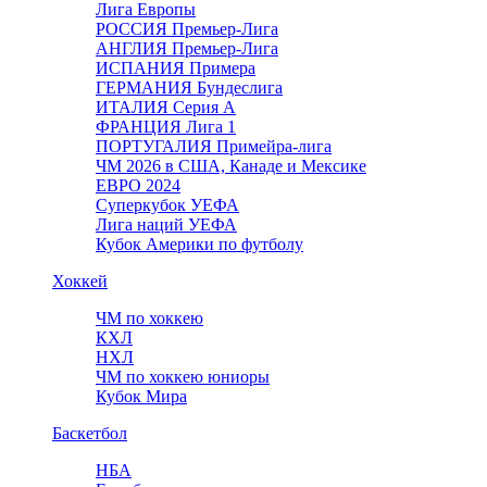
Лига Европы
РОССИЯ Премьер-Лига
АНГЛИЯ Премьер-Лига
ИСПАНИЯ Примера
ГЕРМАНИЯ Бундеслига
ИТАЛИЯ Серия А
ФРАНЦИЯ Лига 1
ПОРТУГАЛИЯ Примейра-лига
ЧМ 2026 в США, Канаде и Мексике
ЕВРО 2024
Суперкубок УЕФА
Лига наций УЕФА
Кубок Америки по футболу
Хоккей
ЧМ по хоккею
КХЛ
НХЛ
ЧМ по хоккею юниоры
Кубок Мира
Баскетбол
НБА