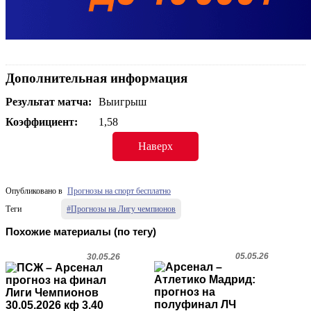
Дополнительная информация
Результат матча:
Выигрыш
Коэффициент:
1,58
Наверх
Опубликовано в
Прогнозы на спорт бесплатно
Теги
Прогнозы на Лигу чемпионов
Похожие материалы (по тегу)
05.05.26
30.05.26