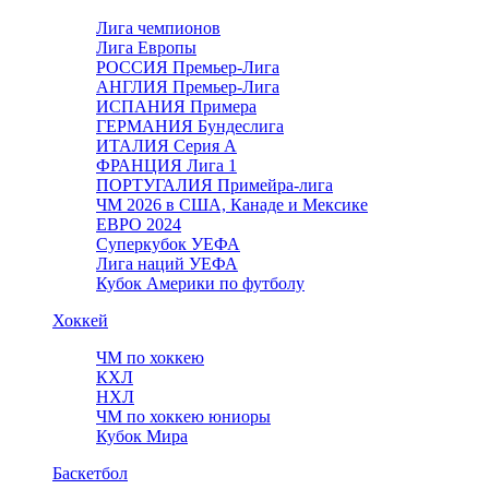
Лига чемпионов
Лига Европы
РОССИЯ Премьер-Лига
АНГЛИЯ Премьер-Лига
ИСПАНИЯ Примера
ГЕРМАНИЯ Бундеслига
ИТАЛИЯ Серия А
ФРАНЦИЯ Лига 1
ПОРТУГАЛИЯ Примейра-лига
ЧМ 2026 в США, Канаде и Мексике
ЕВРО 2024
Суперкубок УЕФА
Лига наций УЕФА
Кубок Америки по футболу
Хоккей
ЧМ по хоккею
КХЛ
НХЛ
ЧМ по хоккею юниоры
Кубок Мира
Баскетбол