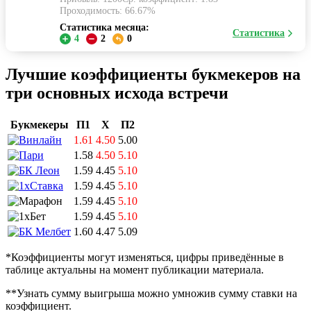
Проходимость: 66.67%
Статистика месяца:
Статистика
4
2
0
Лучшие коэффициенты букмекеров на
три основных исхода встречи
Букмекеры
П1
Х
П2
1.61
4.50
5.00
1.58
4.50
5.10
1.59
4.45
5.10
1.59
4.45
5.10
1.59
4.45
5.10
1.59
4.45
5.10
1.60
4.47
5.09
*Коэффициенты могут изменяться, цифры приведённые в
таблице актуальны на момент публикации материала.
**Узнать сумму выигрыша можно умножив сумму ставки на
коэффициент.