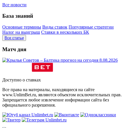
Все новости
База знаний
Основные термины
Виды ставок
Популярные стратегии
Налог на выигрыш
Ставки в нескольких БК
Все статьи
Матч дня
Доступно о ставках
Все права на материалы, находящиеся на сайте
www.UnlimBet.ru, являются объектом исключительных прав.
Запрещается любое извлечение информации сайта без
официального разрешения.