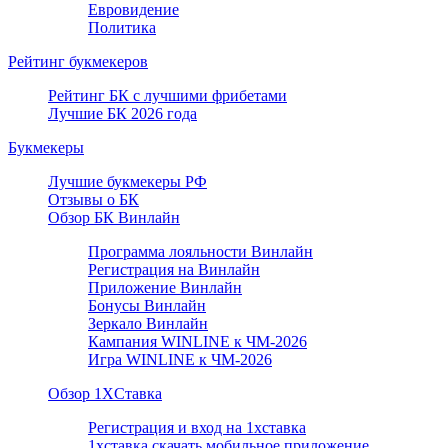
Евровидение
Политика
Рейтинг букмекеров
Рейтинг БК с лучшими фрибетами
Лучшие БК 2026 года
Букмекеры
Лучшие букмекеры РФ
Отзывы о БК
Обзор БК Винлайн
Программа лояльности Винлайн
Регистрация на Винлайн
Приложение Винлайн
Бонусы Винлайн
Зеркало Винлайн
Кампания WINLINE к ЧМ-2026
Игра WINLINE к ЧМ-2026
Обзор 1ХCтавка
Регистрация и вход на 1хставка
1хставка скачать мобильное приложение