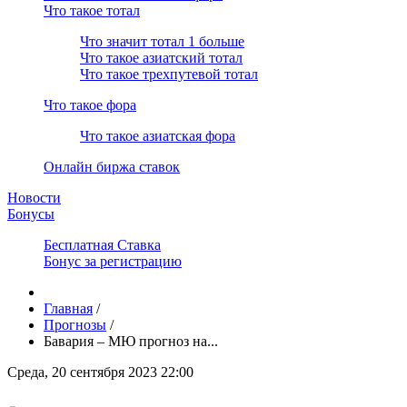
Что такое тотал
Что значит тотал 1 больше
Что такое азиатский тотал
Что такое трехпутевой тотал
Что такое фора
Что такое азиатская фора
Онлайн биржа ставок
Новости
Бонусы
Бесплатная Ставка
Бонус за регистрацию
Главная
/
Прогнозы
/
Бавария – МЮ прогноз на...
Среда, 20 сентября 2023 22:00