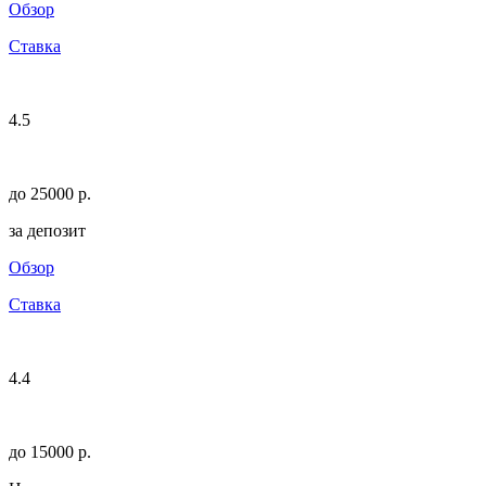
Обзор
Ставка
4.5
до 25000 p.
за депозит
Обзор
Ставка
4.4
до 15000 p.