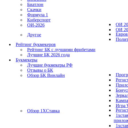
Биатлон
Скачки
Формула 1
Киберспорт
ОИ 20
ОИ-2026
ОИ 20
Евров
Другое
Полит
Рейтинг букмекеров
Рейтинг БК с лучшими фрибетами
Лучшие БК 2026 года
Букмекеры
Лучшие букмекеры РФ
Отзывы о БК
Прогр
Обзор БК Винлайн
Регис
Прило
Бонус
Зерка
Кампа
Игра 
Регис
Обзор 1ХCтавка
1хста
прило
1хста