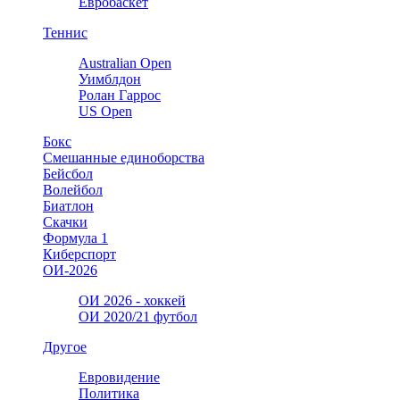
Евробаскет
Теннис
Australian Open
Уимблдон
Ролан Гаррос
US Open
Бокс
Cмешанные единоборства
Бейсбол
Волейбол
Биатлон
Скачки
Формула 1
Киберспорт
ОИ-2026
ОИ 2026 - хоккей
ОИ 2020/21 футбол
Другое
Евровидение
Политика