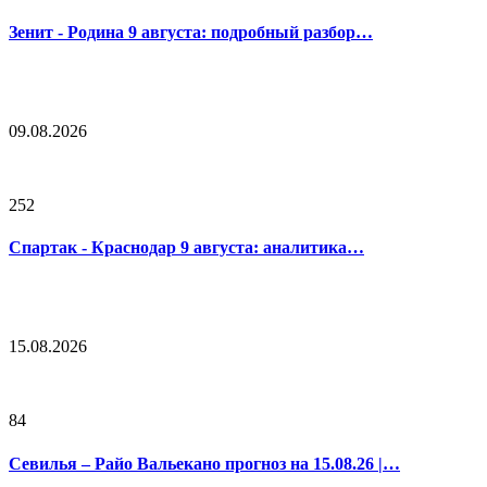
Зенит - Родина 9 августа: подробный разбор…
09.08.2026
252
Спартак - Краснодар 9 августа: аналитика…
15.08.2026
84
Севилья – Райо Вальекано прогноз на 15.08.26 |…