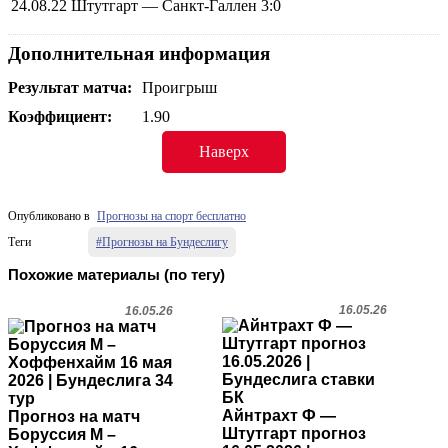
24.08.22
Штутгарт — Санкт-Галлен
3:0
Дополнительная информация
Результат матча:
Проигрыш
Коэффициент:
1.90
Наверх
Опубликовано в
Прогнозы на спорт бесплатно
Теги
Прогнозы на Бундеслигу
Похожие материалы (по тегу)
16.05.26
16.05.26
Айнтрахт Ф —
Прогноз на матч
Штутгарт прогноз
Боруссия М –