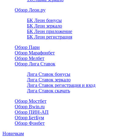
Обзор Леон.ру
БК Леон бонусы
БК Леон зеркало
БК Леон приложение
БК Леон регистрация
Обзор Пари
Обзор Марафонбет
Обзор Мелбет
Обзор Лига Ставок
Лига Ставок бонусы
Лига Ставок зеркало
Лига Ставок регистрация и вход
Лига Ставок скачать
Обзор Мостбет
Обзор Bwin.ru
Обзор ПИН-АП
Обзор БетБум
Обзор Фонбет
Новичкам