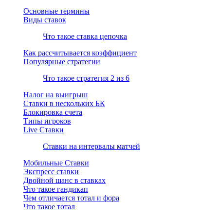
Основные термины
Виды ставок
Что такое ставка цепочка
Как рассчитывается коэффициент
Популярные стратегии
Что такое стратегия 2 из 6
Налог на выигрыш
Ставки в нескольких БК
Блокировка счета
Типы игроков
Live Ставки
Cтавки на интервалы матчей
Мобильные Ставки
Экспресс ставки
Двойной шанс в ставках
Что такое гандикап
Чем отличается тотал и фора
Что такое тотал