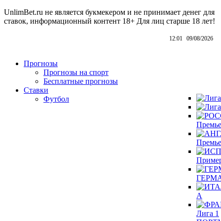
UnlimBet.ru не является букмекером и не принимает денег для
ставок, информационный контент
18+
Для лиц старше 18 лет!
12:01
09/08/2026
Прогнозы
Прогнозы на спорт
Бесплатные прогнозы
Ставки
Футбол
Премье
Премье
Приме
ГЕРМА
А
Лига 1