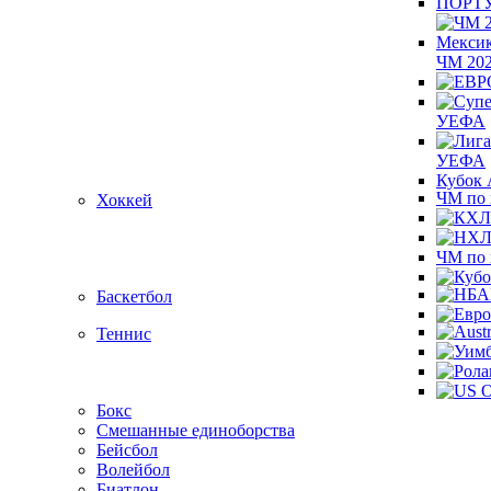
ПОРТУ
ЧМ 202
УЕФА
УЕФА
Кубок 
ЧМ по 
Хоккей
ЧМ по
Баскетбол
Теннис
Бокс
Cмешанные единоборства
Бейсбол
Волейбол
Биатлон