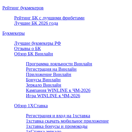
Рейтинг букмекеров
Рейтинг БК с лучшими фрибетами
Лучшие БК 2026 года
Букмекеры
Лучшие букмекеры РФ
Отзывы о БК
Обзор БК Винлайн
Программа лояльности Винлайн
Регистрация на Винлайн
Приложение Винлайн
Бонусы Винлайн
Зеркало Винлайн
Кампания WINLINE к ЧМ-2026
Игра WINLINE к ЧМ-2026
Обзор 1ХCтавка
Регистрация и вход на 1хставка
1хставка скачать мобильное приложение
1хставка бонусы и промокоды
1хСтавка зеркало