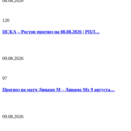
08.08.2026
120
ЦСКА – Ростов прогноз на 08.08.2026 | РПЛ…
09.08.2026
97
Прогноз на матч Динамо М – Динамо Мх 9 августа…
09.08.2026