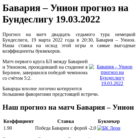
Бавария – Унион прогноз на
Бундеслигу 19.03.2022
Прогноз на матч двадцать седьмого тура немецкой
Бундеслиги, 19 марта 2022 года в 20:30, Бавария – Унион.
Наша ставка на исход этой игры и самые выгодные
коэффициенты букмекеров.
Матч первого круга БЛ между Баварией
и Унионом, проходивший на стадионе в
Берлине, завершился победой чемпиона
со счётом 5:2.
Баварцы вполне логично котируются
большими фаворитами предстоящей встречи.
Наш прогноз на матч Бавария – Унион
Коэффициент
Ставка
Букмекер
1.90
Победа Баварии с форой -2,0