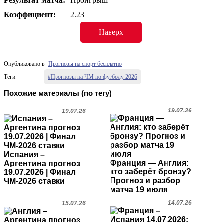
Результат матча:
Проигрыш
Коэффициент:
2.23
Наверх
Опубликовано в
Прогнозы на спорт бесплатно
Теги
Прогнозы на ЧМ по футболу 2026
Похожие материалы (по тегу)
19.07.26
19.07.26
Испания –
Франция — Англия:
Аргентина прогноз
кто заберёт бронзу?
19.07.2026 | Финал
Прогноз и разбор
ЧМ-2026 ставки
матча 19 июля
14.07.26
15.07.26