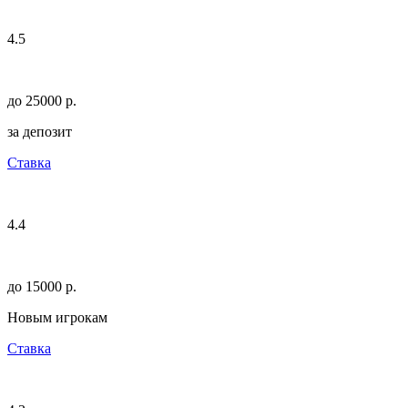
4.5
до 25000 p.
за депозит
Ставка
4.4
до 15000 p.
Новым игрокам
Ставка