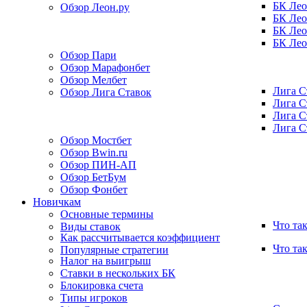
БК Лео
Обзор Леон.ру
БК Лео
БК Лео
БК Лео
Обзор Пари
Обзор Марафонбет
Обзор Мелбет
Лига С
Обзор Лига Ставок
Лига С
Лига С
Лига С
Обзор Мостбет
Обзор Bwin.ru
Обзор ПИН-АП
Обзор БетБум
Обзор Фонбет
Новичкам
Основные термины
Что та
Виды ставок
Как рассчитывается коэффициент
Что так
Популярные стратегии
Налог на выигрыш
Ставки в нескольких БК
Блокировка счета
Типы игроков