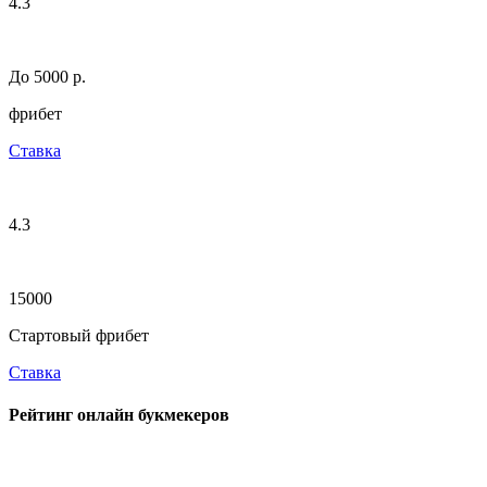
4.3
До 5000 р.
фрибет
Ставка
4.3
15000
Стартовый фрибет
Ставка
Рейтинг онлайн букмекеров