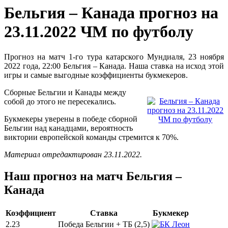
Бельгия – Канада прогноз на
23.11.2022 ЧМ по футболу
Прогноз на матч 1-го тура катарского Мундиаля, 23 ноября
2022 года, 22:00 Бельгия – Канада. Наша ставка на исход этой
игры и самые выгодные коэффициенты букмекеров.
Сборные Бельгии и Канады между
собой до этого не пересекались.
Букмекеры уверены в победе сборной
Бельгии над канадцами, вероятность
виктории европейской команды стремится к 70%.
Материал отредактирован 23.11.2022.
Наш прогноз на матч Бельгия –
Канада
Коэффициент
Ставка
Букмекер
2.23
Победа Бельгии + ТБ (2,5)