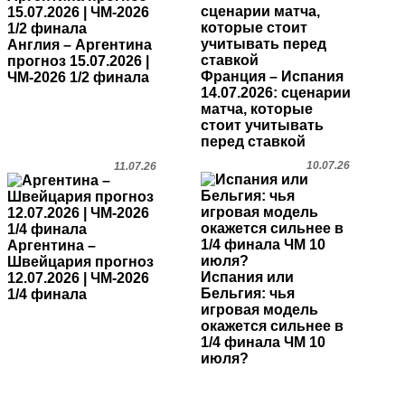
Англия – Аргентина
прогноз 15.07.2026 |
Франция – Испания
ЧМ-2026 1/2 финала
14.07.2026: сценарии
матча, которые
стоит учитывать
перед ставкой
10.07.26
11.07.26
Аргентина –
Швейцария прогноз
Испания или
12.07.2026 | ЧМ-2026
Бельгия: чья
1/4 финала
игровая модель
окажется сильнее в
1/4 финала ЧМ 10
июля?