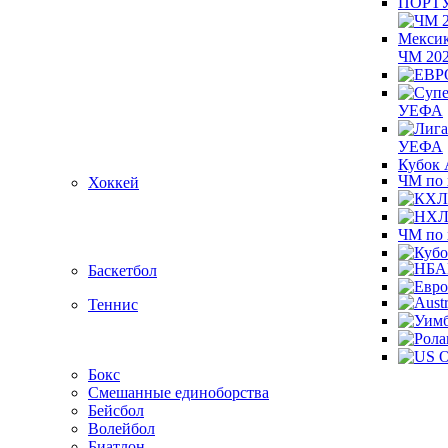
ПОРТУ
ЧМ 202
УЕФА
УЕФА
Кубок 
ЧМ по 
Хоккей
ЧМ по
Баскетбол
Теннис
Бокс
Cмешанные единоборства
Бейсбол
Волейбол
Биатлон