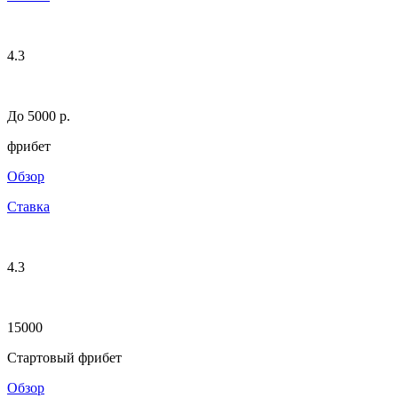
4.3
До 5000 р.
фрибет
Обзор
Ставка
4.3
15000
Стартовый фрибет
Обзор