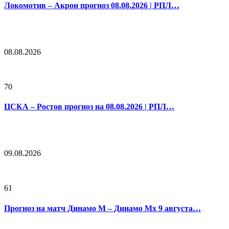
Локомотив – Акрон прогноз 08.08.2026 | РПЛ…
08.08.2026
70
ЦСКА – Ростов прогноз на 08.08.2026 | РПЛ…
09.08.2026
61
Прогноз на матч Динамо М – Динамо Мх 9 августа…