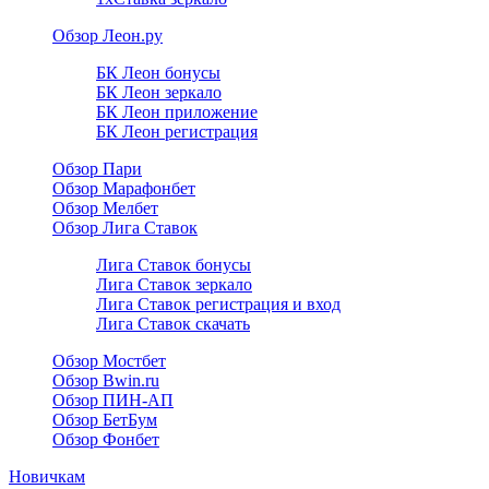
Обзор Леон.ру
БК Леон бонусы
БК Леон зеркало
БК Леон приложение
БК Леон регистрация
Обзор Пари
Обзор Марафонбет
Обзор Мелбет
Обзор Лига Ставок
Лига Ставок бонусы
Лига Ставок зеркало
Лига Ставок регистрация и вход
Лига Ставок скачать
Обзор Мостбет
Обзор Bwin.ru
Обзор ПИН-АП
Обзор БетБум
Обзор Фонбет
Новичкам