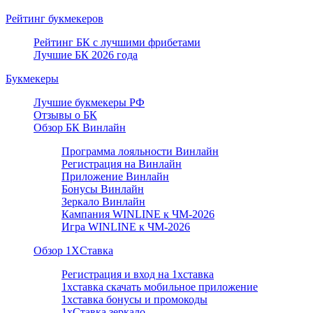
Рейтинг букмекеров
Рейтинг БК с лучшими фрибетами
Лучшие БК 2026 года
Букмекеры
Лучшие букмекеры РФ
Отзывы о БК
Обзор БК Винлайн
Программа лояльности Винлайн
Регистрация на Винлайн
Приложение Винлайн
Бонусы Винлайн
Зеркало Винлайн
Кампания WINLINE к ЧМ-2026
Игра WINLINE к ЧМ-2026
Обзор 1ХCтавка
Регистрация и вход на 1хставка
1хставка скачать мобильное приложение
1хставка бонусы и промокоды
1хСтавка зеркало