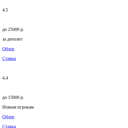
4.5
до 25000 p.
за депозит
Обзор
Ставка
4.4
до 15000 p.
Новым игрокам
Обзор
Ставка