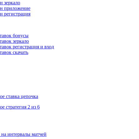
н зеркало
н приложение
н регистрация
тавок бонусы
тавок зеркало
тавок регистрация и вход
тавок скачать
кое ставка цепочка
ое стратегия 2 из 6
 на интервалы матчей