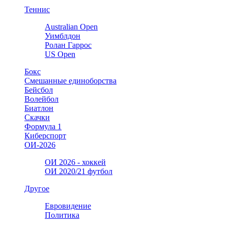
Теннис
Australian Open
Уимблдон
Ролан Гаррос
US Open
Бокс
Cмешанные единоборства
Бейсбол
Волейбол
Биатлон
Скачки
Формула 1
Киберспорт
ОИ-2026
ОИ 2026 - хоккей
ОИ 2020/21 футбол
Другое
Евровидение
Политика