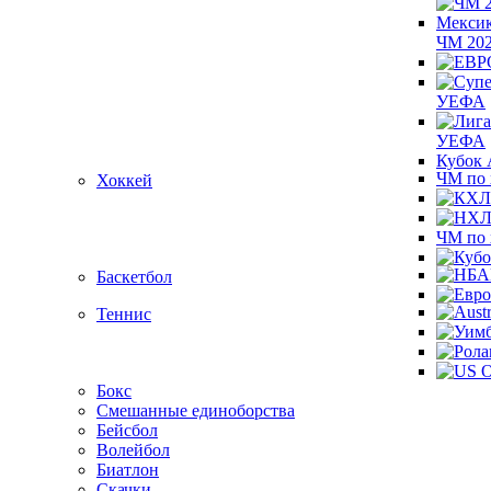
ЧМ 202
УЕФА
УЕФА
Кубок 
ЧМ по 
Хоккей
ЧМ по
Баскетбол
Теннис
Бокс
Cмешанные единоборства
Бейсбол
Волейбол
Биатлон
Скачки