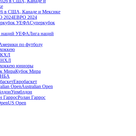
6 в США, Канаде и Мексике
ЕВРО 2024
Суперкубок
Лига наций
Америки по футболу
хоккею
КХЛ
НХЛ
 хоккею юниоры
Кубок Мира
НБА
Евробаскет
Australian Open
Уимблдон
Ролан Гаррос
US Open