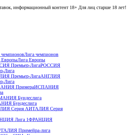
 ставок, информационный контент
18+
Для лиц старше 18 лет!
Лига чемпионов
Лига Европы
РОССИЯ
р-Лига
АНГЛИЯ
р-Лига
ИСПАНИЯ
ра
НИЯ Бундеслига
ИТАЛИЯ Серия
ФРАНЦИЯ
ГАЛИЯ Примейра-лига