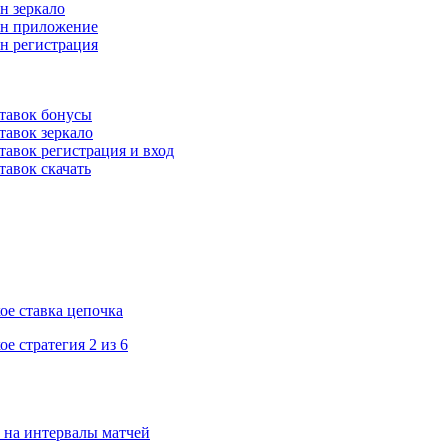
н зеркало
н приложение
н регистрация
тавок бонусы
тавок зеркало
тавок регистрация и вход
тавок скачать
кое ставка цепочка
ое стратегия 2 из 6
 на интервалы матчей