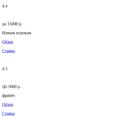
4.4
до 15000 p.
Новым игрокам
Обзор
Ставка
4.3
До 5000 р.
фрибет
Обзор
Ставка