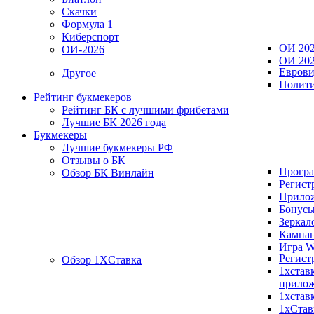
Скачки
Формула 1
Киберспорт
ОИ 202
ОИ-2026
ОИ 202
Еврови
Другое
Полит
Рейтинг букмекеров
Рейтинг БК с лучшими фрибетами
Лучшие БК 2026 года
Букмекеры
Лучшие букмекеры РФ
Отзывы о БК
Програ
Обзор БК Винлайн
Регист
Прило
Бонус
Зеркал
Кампа
Игра 
Регист
Обзор 1ХCтавка
1хстав
прило
1хстав
1хСтав