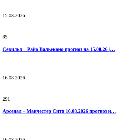
15.08.2026
85
Севилья – Райо Вальекано прогноз на 15.08.26 |…
16.08.2026
291
Арсенал – Манчестер Сити 16.08.2026 прогноз и…
16.08.2026