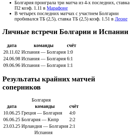
Болгария проиграла три матча из 4-х последних, ставка
П2 коэф. 1.11 в
Марафоне
В четырех последних матчах с участием Болгарии
пробивался ТБ (2,5), ставка ТБ (2,5) коэф. 1.51 в
Леоне
Личные встречи Болгарии и Испании
дата
команды
счёт
20.11.02
Испания — Болгария
1:0
24.06.98
Испания — Болгария
6:1
09.06.96
Испания — Болгария
1:1
Результаты крайних матчей
соперников
Болгария
дата
команды
счёт
10.06.25
Греция — Болгария
4:0
06.06.25
Болгария — Кипр
2:2
23.03.25
Ирландия — Болгария
2:1
Испания