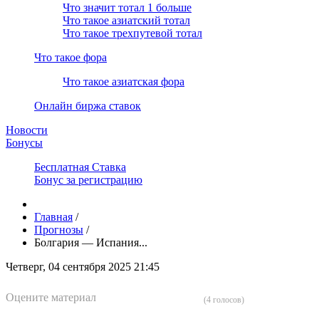
Что значит тотал 1 больше
Что такое азиатский тотал
Что такое трехпутевой тотал
Что такое фора
Что такое азиатская фора
Онлайн биржа ставок
Новости
Бонусы
Бесплатная Ставка
Бонус за регистрацию
Главная
/
Прогнозы
/
Болгария — Испания...
Четверг, 04 сентября 2025 21:45
Оцените материал
(4 голосов)