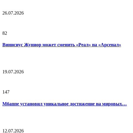
26.07.2026
82
Винисиус Жуниор может сменить «Реал» на «Арсенал»
19.07.2026
147
Мбаппе установил уникальное достижение на мировых…
12.07.2026