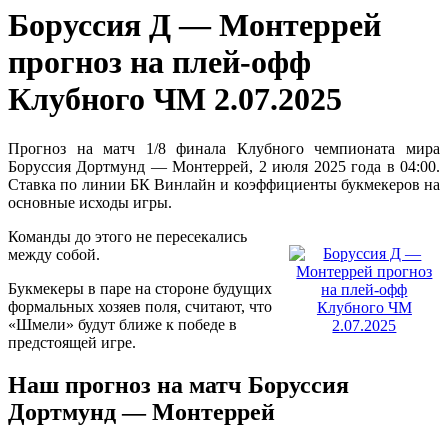
Боруссия Д — Монтеррей
прогноз на плей-офф
Клубного ЧМ 2.07.2025
Прогноз на матч 1/8 финала Клубного чемпионата мира
Боруссия Дортмунд — Монтеррей, 2 июля 2025 года в 04:00.
Ставка по линии БК Винлайн и коэффициенты букмекеров на
основные исходы игры.
Команды до этого не пересекались
между собой.
Букмекеры в паре на стороне будущих
формальных хозяев поля, считают, что
«Шмели» будут ближе к победе в
предстоящей игре.
Наш прогноз на матч Боруссия
Дортмунд — Монтеррей