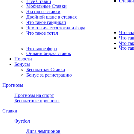
Cтавки
Live Ставки
Мобильные Ставки
Экспресс ставки
Двойной шанс в ставках
Что такое гандикап
Чем отличается тотал и фора
Что зн
Что такое тотал
Что та
Что та
Что так
Что такое фора
Онлайн биржа ставок
Новости
Бонусы
Бесплатная Ставка
Бонус за регистрацию
Прогнозы
Прогнозы на спорт
Бесплатные прогнозы
Ставки
Футбол
Лига чемпионов