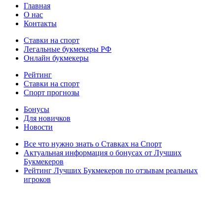
Главная
О нас
Контакты
Ставки на спорт
Легальные букмекеры РФ
Онлайн букмекеры
Рейтинг
Ставки на спорт
Спорт прогнозы
Бонусы
Для новичков
Новости
Все что нужно знать о Ставках на Спорт
Актуальная информация о бонусах от Лучших
Букмекеров
Рейтинг Лучших Букмекеров по отзывам реальных
игроков