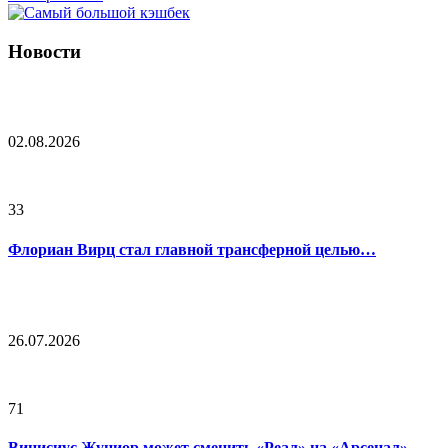
Новости
02.08.2026
33
Флориан Вирц стал главной трансферной целью…
26.07.2026
71
Винисиус Жуниор может сменить «Реал» на «Арсенал»