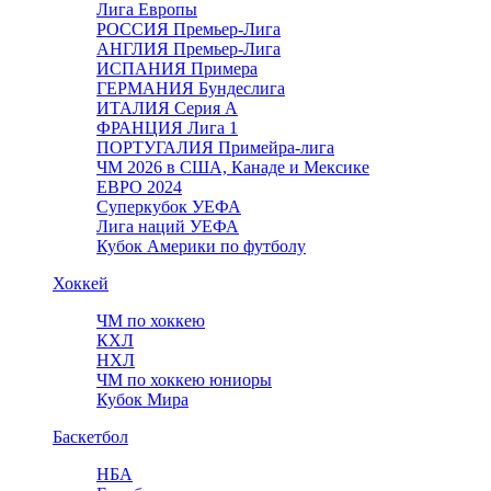
Лига Европы
РОССИЯ Премьер-Лига
АНГЛИЯ Премьер-Лига
ИСПАНИЯ Примера
ГЕРМАНИЯ Бундеслига
ИТАЛИЯ Серия А
ФРАНЦИЯ Лига 1
ПОРТУГАЛИЯ Примейра-лига
ЧМ 2026 в США, Канаде и Мексике
ЕВРО 2024
Суперкубок УЕФА
Лига наций УЕФА
Кубок Америки по футболу
Хоккей
ЧМ по хоккею
КХЛ
НХЛ
ЧМ по хоккею юниоры
Кубок Мира
Баскетбол
НБА