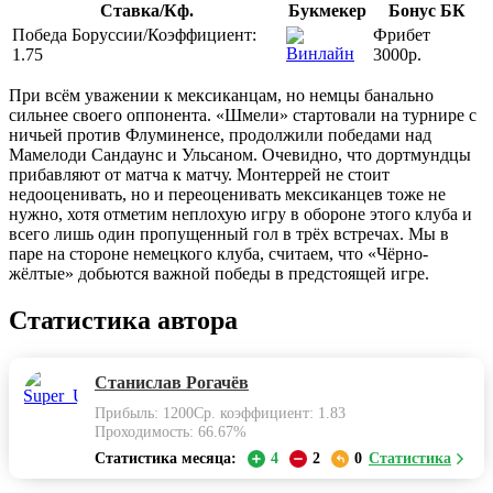
Ставка/Кф.
Букмекер
Бонус БК
Победа Боруссии/Коэффициент:
Фрибет
1.75
3000р.
При всём уважении к мексиканцам, но немцы банально
сильнее своего оппонента. «Шмели» стартовали на турнире с
ничьей против Флуминенсе, продолжили победами над
Мамелоди Сандаунс и Ульсаном. Очевидно, что дортмундцы
прибавляют от матча к матчу. Монтеррей не стоит
недооценивать, но и переоценивать мексиканцев тоже не
нужно, хотя отметим неплохую игру в обороне этого клуба и
всего лишь один пропущенный гол в трёх встречах. Мы в
паре на стороне немецкого клуба, считаем, что «Чёрно-
жёлтые» добьются важной победы в предстоящей игре.
Статистика автора
Станислав Рогачёв
Прибыль: 1200
Ср. коэффициент: 1.83
Проходимость: 66.67%
Статистика месяца:
4
2
0
Статистика