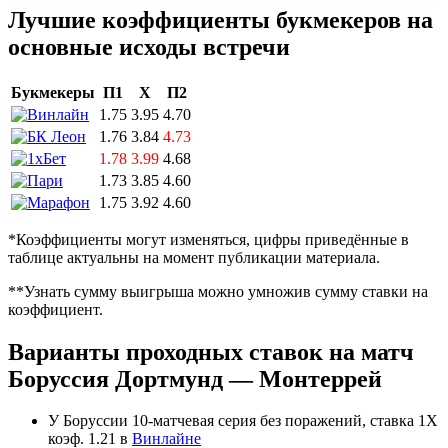
Лучшие коэффициенты букмекеров на
основные исходы встречи
Букмекеры
П1
Х
П2
1.75
3.95
4.70
1.76
3.84
4.73
1.78
3.99
4.68
1.73
3.85
4.60
1.75
3.92
4.60
*Коэффициенты могут изменяться, цифры приведённые в
таблице актуальны на момент публикации материала.
**Узнать сумму выигрыша можно умножив сумму ставки на
коэффициент.
Варианты проходных ставок на матч
Боруссия Дортмунд — Монтеррей
У Боруссии 10-матчевая серия без поражений, ставка 1Х
коэф. 1.21 в
Винлайне