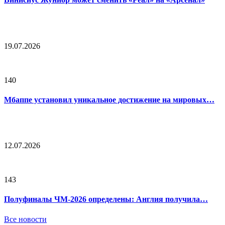
19.07.2026
140
Мбаппе установил уникальное достижение на мировых…
12.07.2026
143
Полуфиналы ЧМ-2026 определены: Англия получила…
Все новости