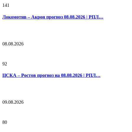
141
Локомотив – Акрон прогноз 08.08.2026 | РПЛ…
08.08.2026
92
ЦСКА – Ростов прогноз на 08.08.2026 | РПЛ…
09.08.2026
80