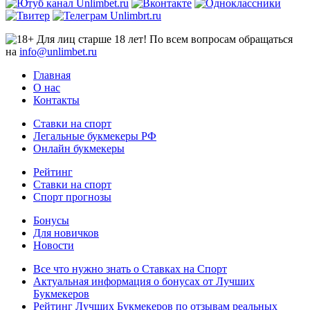
Для лиц старше 18 лет! По всем вопросам обращаться
на
info@unlimbet.ru
Главная
О нас
Контакты
Ставки на спорт
Легальные букмекеры РФ
Онлайн букмекеры
Рейтинг
Ставки на спорт
Спорт прогнозы
Бонусы
Для новичков
Новости
Все что нужно знать о Ставках на Спорт
Актуальная информация о бонусах от Лучших
Букмекеров
Рейтинг Лучших Букмекеров по отзывам реальных