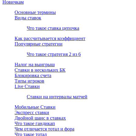
Новичкам
Основные термины
Виды ставок
Что такое ставка цепочка
Как рассчитывается коэффициент
Популярные стратегии
Что такое стратегия 2 из 6
Налог на выигрыш
Ставки в нескольких БК
Блокировка счета
Типы игроков
Live Ставки
Cтавки на интервалы матчей
Мобильные Ставки
Экспресс ставки
Двойной шанс в ставках
Что такое гандикап
Чем отличается тотал и фора
Что такое тотал