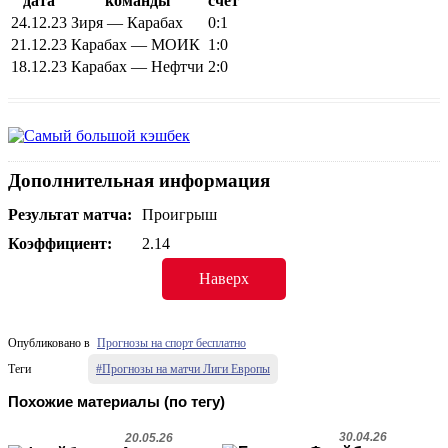
дата
команды
счёт
24.12.23
Зиря — Карабах
0:1
21.12.23
Карабах — МОИК
1:0
18.12.23
Карабах — Нефтчи
2:0
Дополнительная информация
Результат матча:
Проигрыш
Коэффициент:
2.14
Наверх
Опубликовано в
Прогнозы на спорт бесплатно
Теги
Прогнозы на матчи Лиги Европы
Похожие материалы (по тегу)
30.04.26
20.05.26