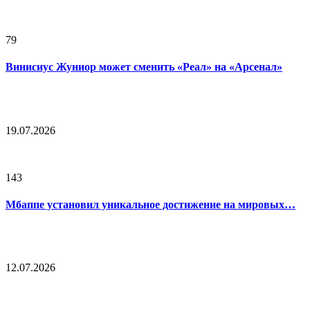
79
Винисиус Жуниор может сменить «Реал» на «Арсенал»
19.07.2026
143
Мбаппе установил уникальное достижение на мировых…
12.07.2026