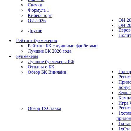
Скачки
Формула 1
Киберспорт
ОИ 20
ОИ-2026
ОИ 20
Евров
Другое
Полит
Рейтинг букмекеров
Рейтинг БК с лучшими фрибетами
Лучшие БК 2026 года
Букмекеры
Лучшие букмекеры РФ
Отзывы о БК
Прогр
Обзор БК Винлайн
Регис
Прило
Бонус
Зерка
Кампа
Игра 
Регис
Обзор 1ХCтавка
1хста
прило
1хста
1хСта