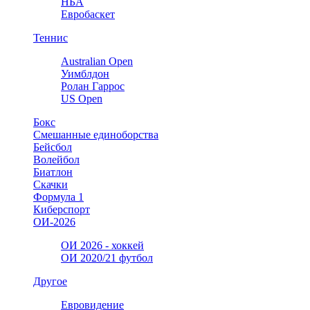
НБА
Евробаскет
Теннис
Australian Open
Уимблдон
Ролан Гаррос
US Open
Бокс
Cмешанные единоборства
Бейсбол
Волейбол
Биатлон
Скачки
Формула 1
Киберспорт
ОИ-2026
ОИ 2026 - хоккей
ОИ 2020/21 футбол
Другое
Евровидение