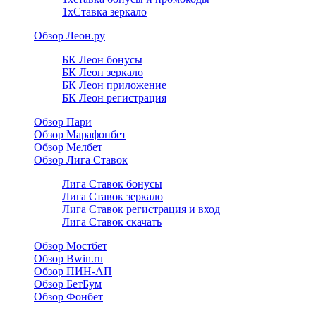
1хСтавка зеркало
Обзор Леон.ру
БК Леон бонусы
БК Леон зеркало
БК Леон приложение
БК Леон регистрация
Обзор Пари
Обзор Марафонбет
Обзор Мелбет
Обзор Лига Ставок
Лига Ставок бонусы
Лига Ставок зеркало
Лига Ставок регистрация и вход
Лига Ставок скачать
Обзор Мостбет
Обзор Bwin.ru
Обзор ПИН-АП
Обзор БетБум
Обзор Фонбет