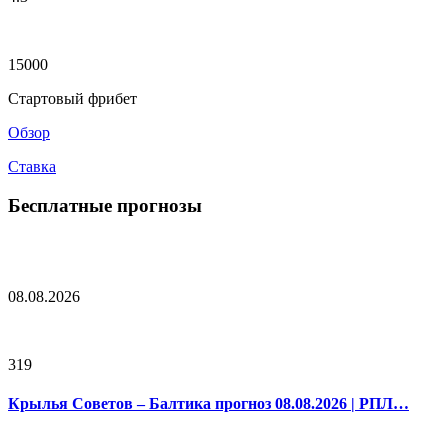
15000
Стартовый фрибет
Обзор
Ставка
Бесплатные прогнозы
08.08.2026
319
Крылья Советов – Балтика прогноз 08.08.2026 | РПЛ…