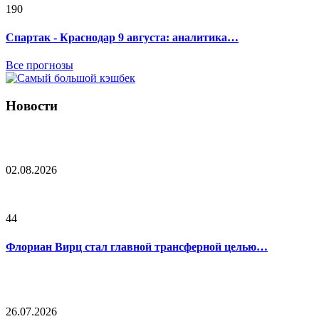
190
Спартак - Краснодар 9 августа: аналитика…
Все прогнозы
Новости
02.08.2026
44
Флориан Вирц стал главной трансферной целью…
26.07.2026