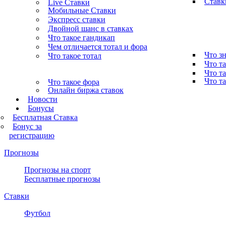
Cтавк
Live Ставки
Мобильные Ставки
Экспресс ставки
Двойной шанс в ставках
Что такое гандикап
Чем отличается тотал и фора
Что з
Что такое тотал
Что та
Что т
Что та
Что такое фора
Онлайн биржа ставок
Новости
Бонусы
Бесплатная Ставка
Бонус за
регистрацию
Прогнозы
Прогнозы на спорт
Бесплатные прогнозы
Ставки
Футбол