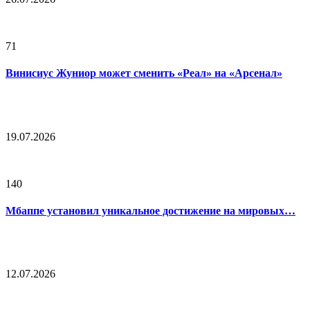
71
Винисиус Жуниор может сменить «Реал» на «Арсенал»
19.07.2026
140
Мбаппе установил уникальное достижение на мировых…
12.07.2026