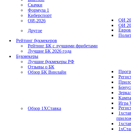
Скачки
Формула 1
Киберспорт
ОИ 20
ОИ-2026
ОИ 20
Евров
Другое
Полит
Рейтинг букмекеров
Рейтинг БК с лучшими фрибетами
Лучшие БК 2026 года
Букмекеры
Лучшие букмекеры РФ
Отзывы о БК
Прогр
Обзор БК Винлайн
Регис
Прило
Бонус
Зерка
Кампа
Игра 
Регис
Обзор 1ХCтавка
1хста
прило
1хста
1хСта