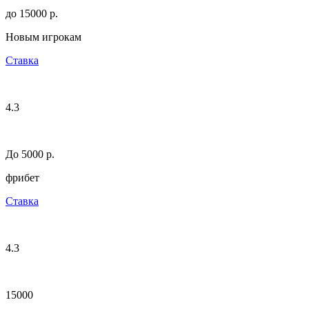
до 15000 p.
Новым игрокам
Ставка
4.3
До 5000 р.
фрибет
Ставка
4.3
15000