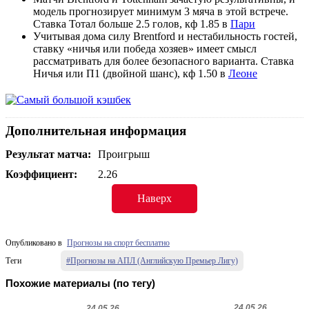
модель прогнозирует минимум 3 мяча в этой встрече.
Ставка Тотал больше 2.5 голов, кф 1.85 в
Пари
Учитывая дома силу Brentford и нестабильность гостей,
ставку «ничья или победа хозяев» имеет смысл
рассматривать для более безопасного варианта. Ставка
Ничья или П1 (двойной шанс), кф 1.50 в
Леоне
Дополнительная информация
Результат матча:
Проигрыш
Коэффициент:
2.26
Наверх
Опубликовано в
Прогнозы на спорт бесплатно
Теги
Прогнозы на АПЛ (Английскую Премьер Лигу)
Похожие материалы (по тегу)
24.05.26
24.05.26