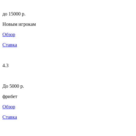
до 15000 p.
Новым игрокам
Обзор
Ставка
4.3
До 5000 р.
фрибет
Обзор
Ставка