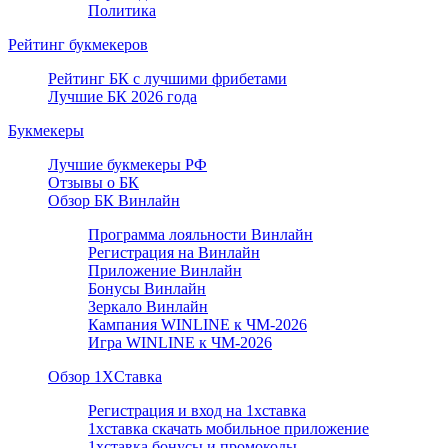
Политика
Рейтинг букмекеров
Рейтинг БК с лучшими фрибетами
Лучшие БК 2026 года
Букмекеры
Лучшие букмекеры РФ
Отзывы о БК
Обзор БК Винлайн
Программа лояльности Винлайн
Регистрация на Винлайн
Приложение Винлайн
Бонусы Винлайн
Зеркало Винлайн
Кампания WINLINE к ЧМ-2026
Игра WINLINE к ЧМ-2026
Обзор 1ХCтавка
Регистрация и вход на 1хставка
1хставка скачать мобильное приложение
1хставка бонусы и промокоды