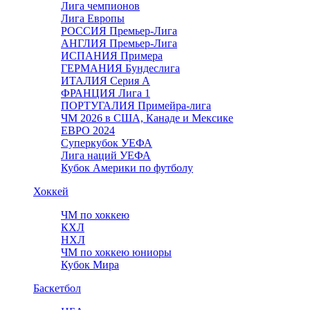
Лига чемпионов
Лига Европы
РОССИЯ Премьер-Лига
АНГЛИЯ Премьер-Лига
ИСПАНИЯ Примера
ГЕРМАНИЯ Бундеслига
ИТАЛИЯ Серия А
ФРАНЦИЯ Лига 1
ПОРТУГАЛИЯ Примейра-лига
ЧМ 2026 в США, Канаде и Мексике
ЕВРО 2024
Суперкубок УЕФА
Лига наций УЕФА
Кубок Америки по футболу
Хоккей
ЧМ по хоккею
КХЛ
НХЛ
ЧМ по хоккею юниоры
Кубок Мира
Баскетбол