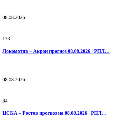
08.08.2026
133
Локомотив – Акрон прогноз 08.08.2026 | РПЛ…
08.08.2026
84
ЦСКА – Ростов прогноз на 08.08.2026 | РПЛ…