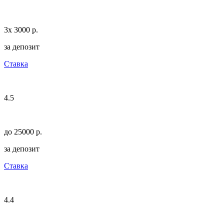
3х 3000 p.
за депозит
Ставка
4.5
до 25000 p.
за депозит
Ставка
4.4