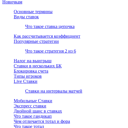
Новичкам
Основные термины
Виды ставок
Что такое ставка цепочка
Как рассчитывается коэффициент
Популярные стратегии
Что такое стратегия 2 из 6
Налог на выигрыш
Ставки в нескольких БК
Блокировка счета
Типы игроков
Live Ставки
Cтавки на интервалы матчей
Мобильные Ставки
Экспресс ставки
Двойной шанс в ставках
Что такое гандикап
Чем отличается тотал и фора
Что такое тотал