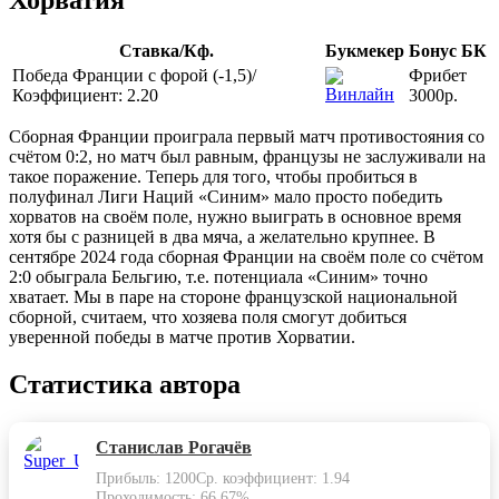
Ставка/Кф.
Букмекер
Бонус БК
Победа Франции с форой (-1,5)/
Фрибет
Коэффициент: 2.20
3000р.
Сборная Франции проиграла первый матч противостояния со
счётом 0:2, но матч был равным, французы не заслуживали на
такое поражение. Теперь для того, чтобы пробиться в
полуфинал Лиги Наций «Синим» мало просто победить
хорватов на своём поле, нужно выиграть в основное время
хотя бы с разницей в два мяча, а желательно крупнее. В
сентябре 2024 года сборная Франции на своём поле со счётом
2:0 обыграла Бельгию, т.е. потенциала «Синим» точно
хватает. Мы в паре на стороне французской национальной
сборной, считаем, что хозяева поля смогут добиться
уверенной победы в матче против Хорватии.
Статистика автора
Станислав Рогачёв
Прибыль: 1200
Ср. коэффициент: 1.94
Проходимость: 66.67%