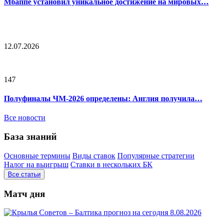
Мбаппе установил уникальное достижение на мировых…
12.07.2026
147
Полуфиналы ЧМ-2026 определены: Англия получила…
Все новости
База знаний
Основные термины
Виды ставок
Популярные стратегии
Налог на выигрыш
Ставки в нескольких БК
Все статьи
Матч дня