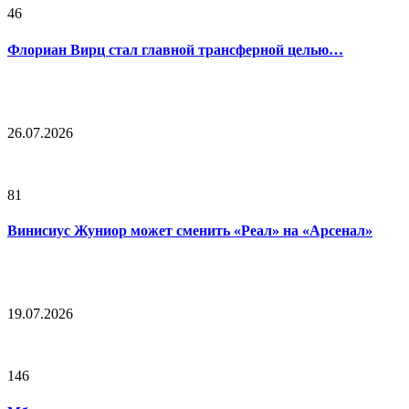
46
Флориан Вирц стал главной трансферной целью…
26.07.2026
81
Винисиус Жуниор может сменить «Реал» на «Арсенал»
19.07.2026
146