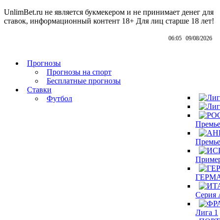
UnlimBet.ru не является букмекером и не принимает денег для
ставок, информационный контент
18+
Для лиц старше 18 лет!
06:05
09/08/2026
Прогнозы
Прогнозы на спорт
Бесплатные прогнозы
Ставки
Футбол
Премье
Премье
Приме
ГЕРМА
Серия 
Лига 1