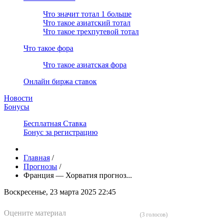
Что значит тотал 1 больше
Что такое азиатский тотал
Что такое трехпутевой тотал
Что такое фора
Что такое азиатская фора
Онлайн биржа ставок
Новости
Бонусы
Бесплатная Ставка
Бонус за регистрацию
Главная
/
Прогнозы
/
Франция — Хорватия прогноз...
Воскресенье, 23 марта 2025 22:45
Оцените материал
(3 голосов)