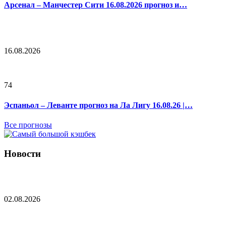
Арсенал – Манчестер Сити 16.08.2026 прогноз и…
16.08.2026
74
Эспаньол – Леванте прогноз на Ла Лигу 16.08.26 |…
Все прогнозы
Новости
02.08.2026