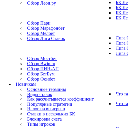
БК Ле
Обзор Леон.ру
БК Ле
БК Ле
БК Ле
Обзор Пари
Обзор Марафонбет
Обзор Мелбет
Лига 
Обзор Лига Ставок
Лига 
Лига 
Лига 
Обзор Мостбет
Обзор Bwin.ru
Обзор ПИН-АП
Обзор БетБум
Обзор Фонбет
Новичкам
Основные термины
Что т
Виды ставок
Как рассчитывается коэффициент
Что та
Популярные стратегии
Налог на выигрыш
Ставки в нескольких БК
Блокировка счета
Типы игроков