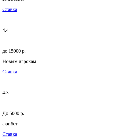
Ставка
4.4
до 15000 p.
Новым игрокам
Ставка
4.3
До 5000 р.
фрибет
Ставка