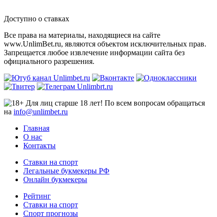
Доступно о ставках
Все права на материалы, находящиеся на сайте
www.UnlimBet.ru, являются объектом исключительных прав.
Запрещается любое извлечение информации сайта без
официального разрешения.
Для лиц старше 18 лет! По всем вопросам обращаться
на
info@unlimbet.ru
Главная
О нас
Контакты
Ставки на спорт
Легальные букмекеры РФ
Онлайн букмекеры
Рейтинг
Ставки на спорт
Спорт прогнозы