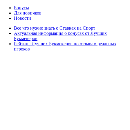
Бонусы
Для новичков
Новости
Все что нужно знать о Ставках на Спорт
Актуальная информация о бонусах от Лучших
Букмекеров
Рейтинг Лучших Букмекеров по отзывам реальных
игроков