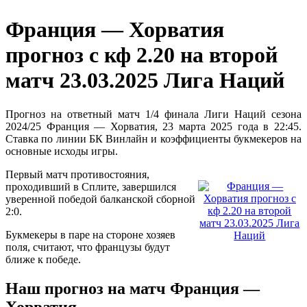
Франция — Хорватия
прогноз с кф 2.20 на второй
матч 23.03.2025 Лига Наций
Прогноз на ответный матч 1/4 финала Лиги Наций сезона
2024/25 Франция — Хорватия, 23 марта 2025 года в 22:45.
Ставка по линии БК Винлайн и коэффициенты букмекеров на
основные исходы игры.
Первый матч противостояния,
проходивший в Сплите, завершился
уверенной победой балканской сборной
2:0.
Букмекеры в паре на стороне хозяев
поля, считают, что французы будут
ближе к победе.
Наш прогноз на матч Франция —
Хорватия