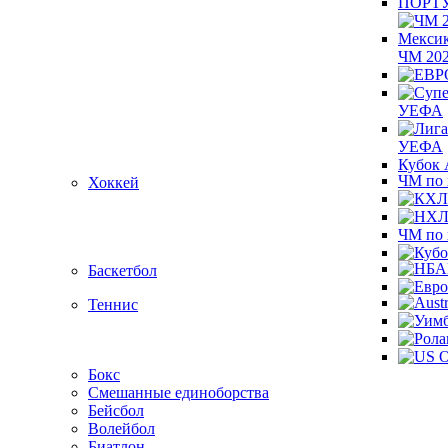
ПОРТУ
ЧМ 202
УЕФА
УЕФА
Кубок 
ЧМ по 
Хоккей
ЧМ по
Баскетбол
Теннис
Бокс
Cмешанные единоборства
Бейсбол
Волейбол
Биатлон