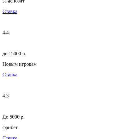
за депозит
Ставка
4.4
до 15000 p.
Новым игрокам
Ставка
4.3
До 5000 р.
фрибет
Ставка