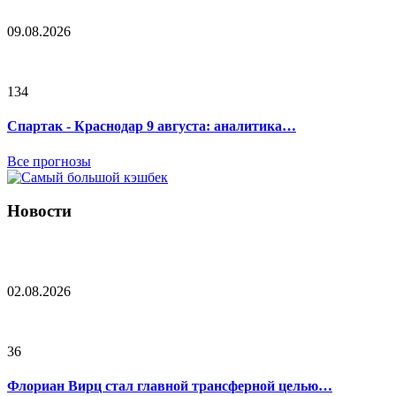
09.08.2026
134
Спартак - Краснодар 9 августа: аналитика…
Все прогнозы
Новости
02.08.2026
36
Флориан Вирц стал главной трансферной целью…