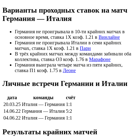
Варианты проходных ставок на матч
Германия — Италия
Германия не проигрывала в 10-ти крайних матчах в
основное время, ставка 1Х коэф. 1.21 в
Винлайне
Германия не проигрывала Италии в семи крайних
матчах, ставка 1Х коэф. 1.21 в
Пари
В трёх крайних матчах между командами забивали оба
коллектива, ставка ОЗ коэф. 1.76 в
Марафоне
Германия выиграла четыре матча из пяти крайних,
ставка П1 коэф. 1.75 в
Леоне
Личные встречи Германии и Италии
дата
команды
счёт
20.03.25
Италия — Германия
1:1
14.06.22
Германия — Италия
5:2
04.06.22
Италия — Германия
1:1
Результаты крайних матчей