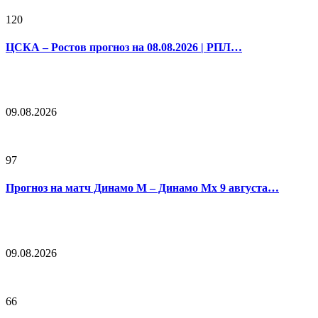
120
ЦСКА – Ростов прогноз на 08.08.2026 | РПЛ…
09.08.2026
97
Прогноз на матч Динамо М – Динамо Мх 9 августа…
09.08.2026
66