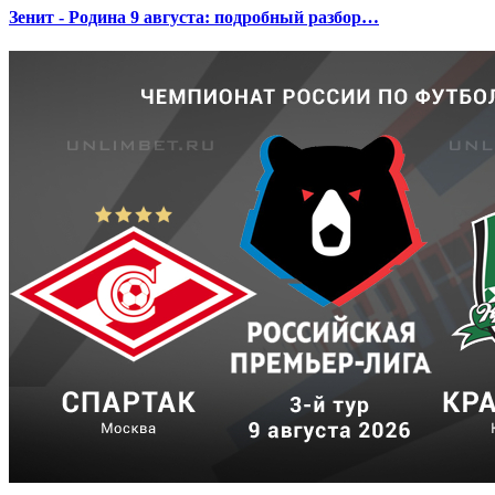
Зенит - Родина 9 августа: подробный разбор…