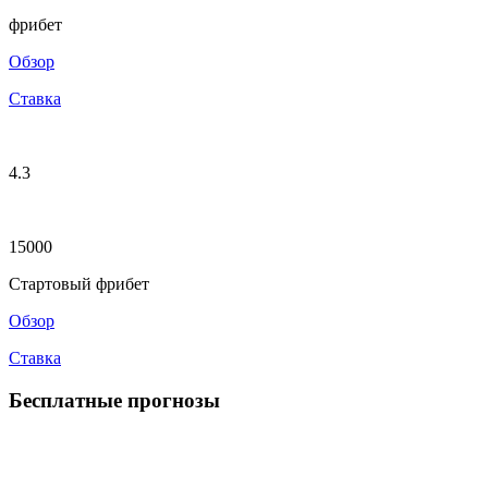
фрибет
Обзор
Ставка
4.3
15000
Стартовый фрибет
Обзор
Ставка
Бесплатные прогнозы