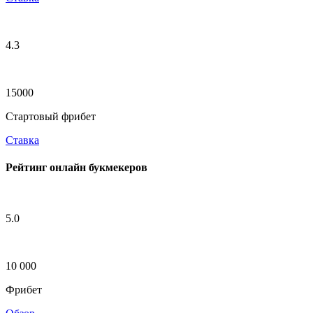
4.3
15000
Стартовый фрибет
Ставка
Рейтинг онлайн букмекеров
5.0
10 000
Фрибет