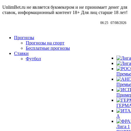
UnlimBet.ru не является букмекером и не принимает денег для
ставок, информационный контент
18+
Для лиц старше 18 лет!
06:25
07/08/2026
Прогнозы
Прогнозы на спорт
Бесплатные прогнозы
Ставки
Футбол
Премье
Премье
Приме
ГЕРМА
А
Лига 1