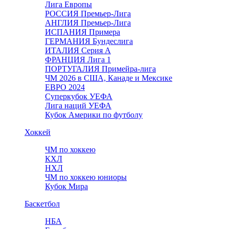
Лига Европы
РОССИЯ Премьер-Лига
АНГЛИЯ Премьер-Лига
ИСПАНИЯ Примера
ГЕРМАНИЯ Бундеслига
ИТАЛИЯ Серия А
ФРАНЦИЯ Лига 1
ПОРТУГАЛИЯ Примейра-лига
ЧМ 2026 в США, Канаде и Мексике
ЕВРО 2024
Суперкубок УЕФА
Лига наций УЕФА
Кубок Америки по футболу
Хоккей
ЧМ по хоккею
КХЛ
НХЛ
ЧМ по хоккею юниоры
Кубок Мира
Баскетбол
НБА