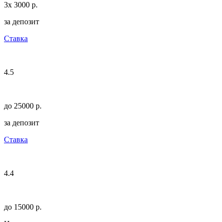
3х 3000 p.
за депозит
Ставка
4.5
до 25000 p.
за депозит
Ставка
4.4
до 15000 p.