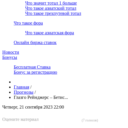
Что значит тотал 1 больше
Что такое азиатский тотал
Что такое трехпутевой тотал
Что такое фора
Что такое азиатская фора
Онлайн биржа ставок
Новости
Бонусы
Бесплатная Ставка
Бонус за регистрацию
Главная
/
Прогнозы
/
Глазго Рейнджерс – Бетис...
Четверг, 21 сентября 2023 22:00
Оцените материал
(7 голосов)