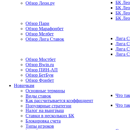
БК Лео
Обзор Леон.ру
БК Лео
БК Лео
БК Лео
Обзор Пари
Обзор Марафонбет
Обзор Мелбет
Лига С
Обзор Лига Ставок
Лига С
Лига С
Лига С
Обзор Мостбет
Обзор Bwin.ru
Обзор ПИН-АП
Обзор БетБум
Обзор Фонбет
Новичкам
Основные термины
Что та
Виды ставок
Как рассчитывается коэффициент
Что так
Популярные стратегии
Налог на выигрыш
Ставки в нескольких БК
Блокировка счета
Типы игроков