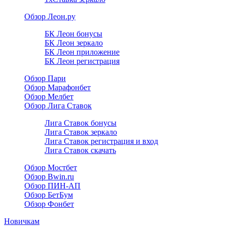
Обзор Леон.ру
БК Леон бонусы
БК Леон зеркало
БК Леон приложение
БК Леон регистрация
Обзор Пари
Обзор Марафонбет
Обзор Мелбет
Обзор Лига Ставок
Лига Ставок бонусы
Лига Ставок зеркало
Лига Ставок регистрация и вход
Лига Ставок скачать
Обзор Мостбет
Обзор Bwin.ru
Обзор ПИН-АП
Обзор БетБум
Обзор Фонбет
Новичкам