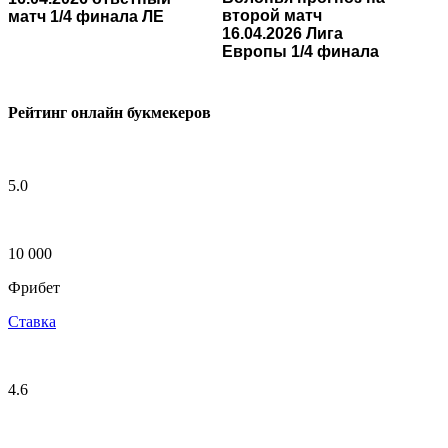
второй матч
матч 1/4 финала ЛЕ
16.04.2026 Лига
Европы 1/4 финала
Рейтинг онлайн букмекеров
5.0
10 000
Фрибет
Ставка
4.6