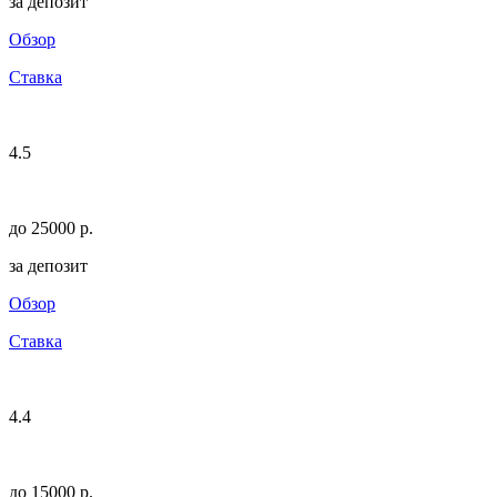
за депозит
Обзор
Ставка
4.5
до 25000 p.
за депозит
Обзор
Ставка
4.4
до 15000 p.