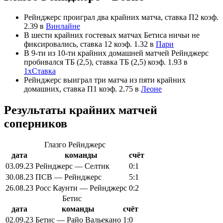
Рейнджерс проиграл два крайних матча, ставка П2 коэф.
2.39 в
Винлайне
В шести крайних гостевых матчах Бетиса ничьи не
фиксировались, ставка 12 коэф. 1.32 в
Пари
В 9-ти из 10-ти крайних домашней матчей Рейнджерс
пробивался ТБ (2,5), ставка ТБ (2,5) коэф. 1.93 в
1хСтавка
Рейнджерс выиграл три матча из пяти крайних
домашних, ставка П1 коэф. 2.75 в
Леоне
Результаты крайних матчей
соперников
Глазго Рейнджерс
дата
команды
счёт
03.09.23
Рейнджерс — Селтик
0:1
30.08.23
ПСВ — Рейнджерс
5:1
26.08.23
Росс Каунти — Рейнджерс
0:2
Бетис
дата
команды
счёт
02.09.23
Бетис — Райо Вальекано
1:0