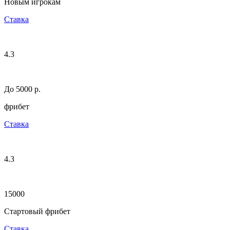
Новым игрокам
Ставка
4.3
До 5000 р.
фрибет
Ставка
4.3
15000
Стартовый фрибет
Ставка