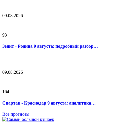
09.08.2026
93
Зенит - Родина 9 августа: подробный разбор…
09.08.2026
164
Спартак - Краснодар 9 августа: аналитика…
Все прогнозы