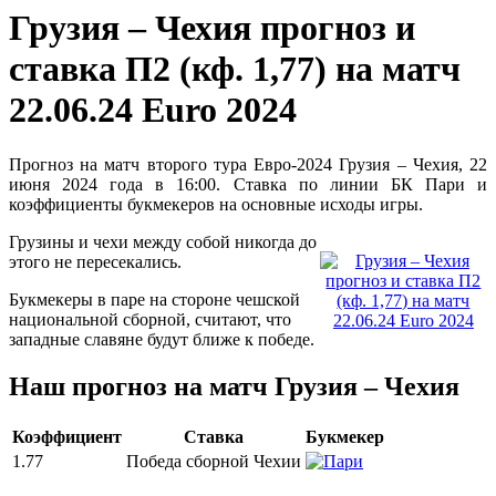
Грузия – Чехия прогноз и
ставка П2 (кф. 1,77) на матч
22.06.24 Euro 2024
Прогноз на матч второго тура Евро-2024 Грузия – Чехия, 22
июня 2024 года в 16:00. Ставка по линии БК Пари и
коэффициенты букмекеров на основные исходы игры.
Грузины и чехи между собой никогда до
этого не пересекались.
Букмекеры в паре на стороне чешской
национальной сборной, считают, что
западные славяне будут ближе к победе.
Наш прогноз на матч Грузия – Чехия
Коэффициент
Ставка
Букмекер
1.77
Победа сборной Чехии