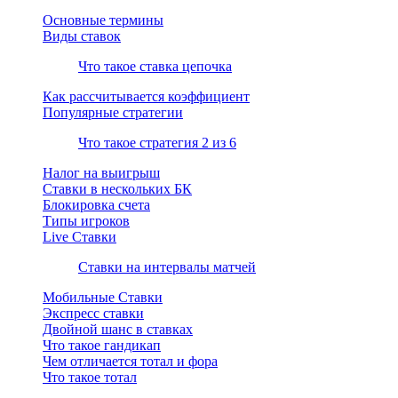
Основные термины
Виды ставок
Что такое ставка цепочка
Как рассчитывается коэффициент
Популярные стратегии
Что такое стратегия 2 из 6
Налог на выигрыш
Ставки в нескольких БК
Блокировка счета
Типы игроков
Live Ставки
Cтавки на интервалы матчей
Мобильные Ставки
Экспресс ставки
Двойной шанс в ставках
Что такое гандикап
Чем отличается тотал и фора
Что такое тотал