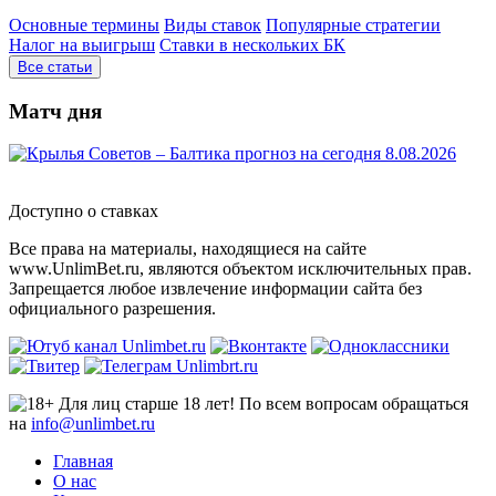
Основные термины
Виды ставок
Популярные стратегии
Налог на выигрыш
Ставки в нескольких БК
Все статьи
Матч дня
Доступно о ставках
Все права на материалы, находящиеся на сайте
www.UnlimBet.ru, являются объектом исключительных прав.
Запрещается любое извлечение информации сайта без
официального разрешения.
Для лиц старше 18 лет! По всем вопросам обращаться
на
info@unlimbet.ru
Главная
О нас