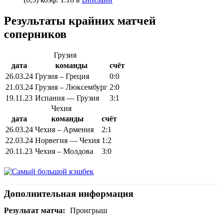
Результаты крайних матчей
соперников
Грузия
дата
команды
счёт
26.03.24
Грузия – Греция
0:0
21.03.24
Грузия – Люксембург
2:0
19.11.23
Испания — Грузия
3:1
Чехия
дата
команды
счёт
26.03.24
Чехия – Армения
2:1
22.03.24
Норвегия — Чехия
1:2
20.11.23
Чехия – Молдова
3:0
Дополнительная информация
Результат матча:
Проигрыш