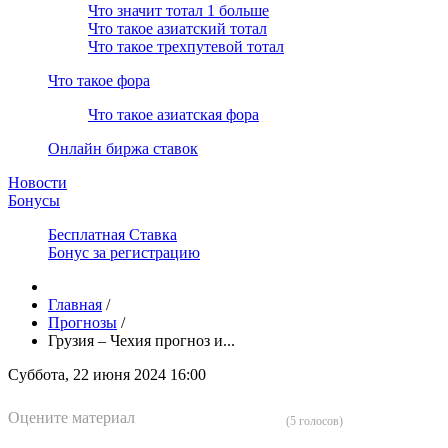
Что значит тотал 1 больше
Что такое азиатский тотал
Что такое трехпутевой тотал
Что такое фора
Что такое азиатская фора
Онлайн биржа ставок
Новости
Бонусы
Бесплатная Ставка
Бонус за регистрацию
Главная
/
Прогнозы
/
Грузия – Чехия прогноз и...
Суббота, 22 июня 2024 16:00
Оцените материал
(5 голосов)