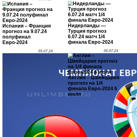
Нидерланды —
Испания – Франция
Турция прогноз
прогноз на 9.07.24
6.07.24 матч 1/4
полуфинал
финала Евро-2024
Евро-2024
06.07.24
05.07.24
Англия – Швейцария
прогноз на 1/4
финала Евро-2024 6
июля