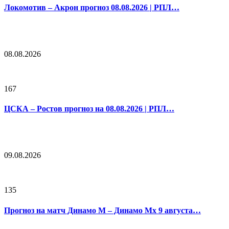
Локомотив – Акрон прогноз 08.08.2026 | РПЛ…
08.08.2026
167
ЦСКА – Ростов прогноз на 08.08.2026 | РПЛ…
09.08.2026
135
Прогноз на матч Динамо М – Динамо Мх 9 августа…