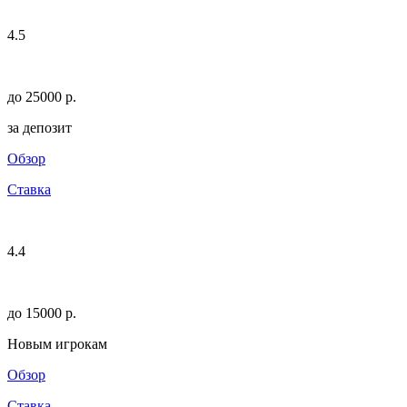
4.5
до 25000 p.
за депозит
Обзор
Ставка
4.4
до 15000 p.
Новым игрокам
Обзор
Ставка