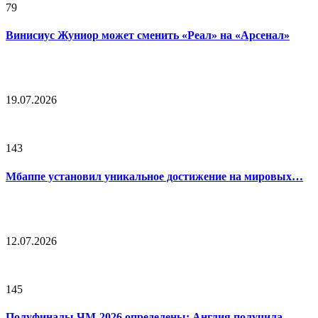
79
Винисиус Жуниор может сменить «Реал» на «Арсенал»
19.07.2026
143
Мбаппе установил уникальное достижение на мировых…
12.07.2026
145
Полуфиналы ЧМ-2026 определены: Англия получила…