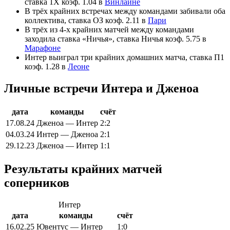
ставка 1Х коэф. 1.04 в
Винлайне
В трёх крайних встречах между командами забивали оба
коллектива, ставка ОЗ коэф. 2.11 в
Пари
В трёх из 4-х крайних матчей между командами
заходила ставка «Ничья», ставка Ничья коэф. 5.75 в
Марафоне
Интер выиграл три крайних домашних матча, ставка П1
коэф. 1.28 в
Леоне
Личные встречи Интера и Дженоа
дата
команды
счёт
17.08.24
Дженоа — Интер
2:2
04.03.24
Интер — Дженоа
2:1
29.12.23
Дженоа — Интер
1:1
Результаты крайних матчей
соперников
Интер
дата
команды
счёт
16.02.25
Ювентус — Интер
1:0