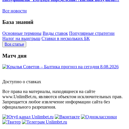
Все новости
База знаний
Основные термины
Виды ставок
Популярные стратегии
Налог на выигрыш
Ставки в нескольких БК
Все статьи
Матч дня
Доступно о ставках
Все права на материалы, находящиеся на сайте
www.UnlimBet.ru, являются объектом исключительных прав.
Запрещается любое извлечение информации сайта без
официального разрешения.