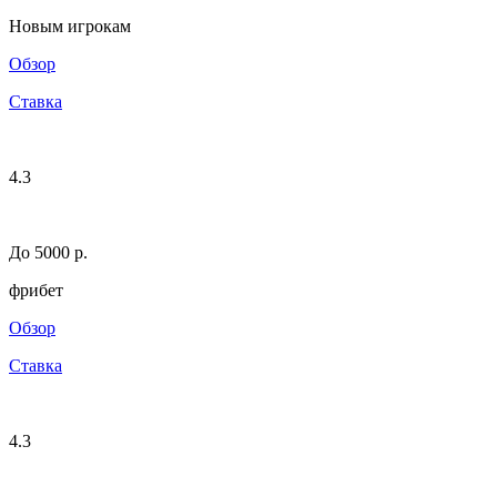
Новым игрокам
Обзор
Ставка
4.3
До 5000 р.
фрибет
Обзор
Ставка
4.3