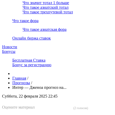
Что значит тотал 1 больше
Что такое азиатский тотал
Что такое трехпутевой тотал
Что такое фора
Что такое азиатская фора
Онлайн биржа ставок
Новости
Бонусы
Бесплатная Ставка
Бонус за регистрацию
Главная
/
Прогнозы
/
Интер — Дженоа прогноз на...
Суббота, 22 февраля 2025 22:45
Оцените материал
(2 голосов)