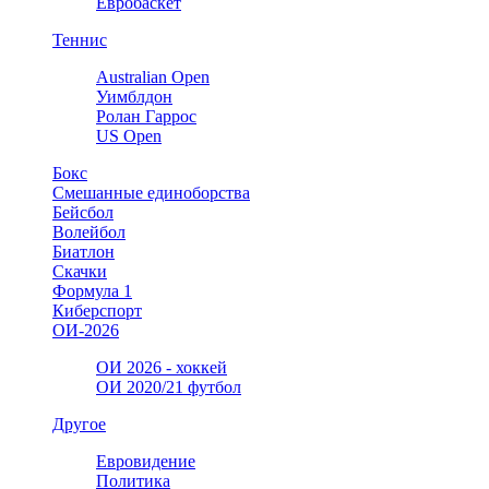
Евробаскет
Теннис
Australian Open
Уимблдон
Ролан Гаррос
US Open
Бокс
Cмешанные единоборства
Бейсбол
Волейбол
Биатлон
Скачки
Формула 1
Киберспорт
ОИ-2026
ОИ 2026 - хоккей
ОИ 2020/21 футбол
Другое
Евровидение
Политика