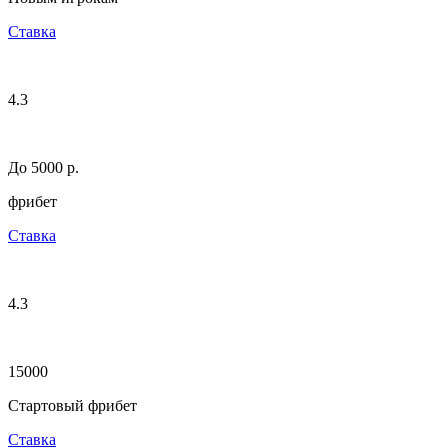
Ставка
4.3
До 5000 р.
фрибет
Ставка
4.3
15000
Стартовый фрибет
Ставка