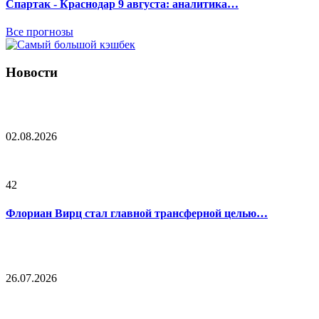
Спартак - Краснодар 9 августа: аналитика…
Все прогнозы
Новости
02.08.2026
42
Флориан Вирц стал главной трансферной целью…
26.07.2026