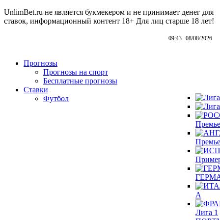
UnlimBet.ru не является букмекером и не принимает денег для
ставок, информационный контент
18+
Для лиц старше 18 лет!
09:43
08/08/2026
Прогнозы
Прогнозы на спорт
Бесплатные прогнозы
Ставки
Футбол
Премье
Премье
Приме
ГЕРМА
А
Лига 1