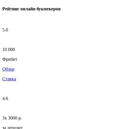
Рейтинг онлайн букмекеров
5.0
10 000
Фрибет
Обзор
Ставка
4.6
3х 3000 p.
за депозит