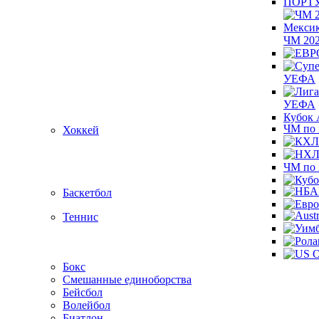
ПОРТУ
ЧМ 202
УЕФА
УЕФА
Кубок 
ЧМ по 
Хоккей
ЧМ по
Баскетбол
Теннис
Бокс
Cмешанные единоборства
Бейсбол
Волейбол
Биатлон