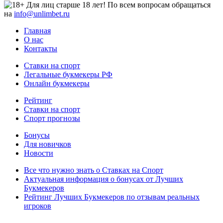
Для лиц старше 18 лет! По всем вопросам обращаться
на
info@unlimbet.ru
Главная
О нас
Контакты
Ставки на спорт
Легальные букмекеры РФ
Онлайн букмекеры
Рейтинг
Ставки на спорт
Спорт прогнозы
Бонусы
Для новичков
Новости
Все что нужно знать о Ставках на Спорт
Актуальная информация о бонусах от Лучших
Букмекеров
Рейтинг Лучших Букмекеров по отзывам реальных
игроков