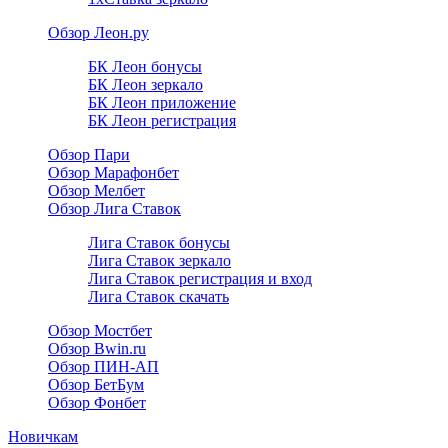
Обзор Леон.ру
БК Леон бонусы
БК Леон зеркало
БК Леон приложение
БК Леон регистрация
Обзор Пари
Обзор Марафонбет
Обзор Мелбет
Обзор Лига Ставок
Лига Ставок бонусы
Лига Ставок зеркало
Лига Ставок регистрация и вход
Лига Ставок скачать
Обзор Мостбет
Обзор Bwin.ru
Обзор ПИН-АП
Обзор БетБум
Обзор Фонбет
Новичкам