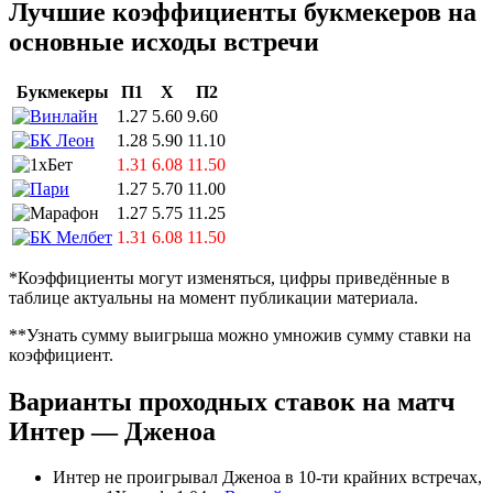
Лучшие коэффициенты букмекеров на
основные исходы встречи
Букмекеры
П1
Х
П2
1.27
5.60
9.60
1.28
5.90
11.10
1.31
6.08
11.50
1.27
5.70
11.00
1.27
5.75
11.25
1.31
6.08
11.50
*Коэффициенты могут изменяться, цифры приведённые в
таблице актуальны на момент публикации материала.
**Узнать сумму выигрыша можно умножив сумму ставки на
коэффициент.
Варианты проходных ставок на матч
Интер — Дженоа
Интер не проигрывал Дженоа в 10-ти крайних встречах,