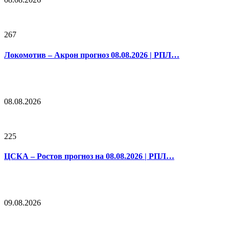
267
Локомотив – Акрон прогноз 08.08.2026 | РПЛ…
08.08.2026
225
ЦСКА – Ростов прогноз на 08.08.2026 | РПЛ…
09.08.2026