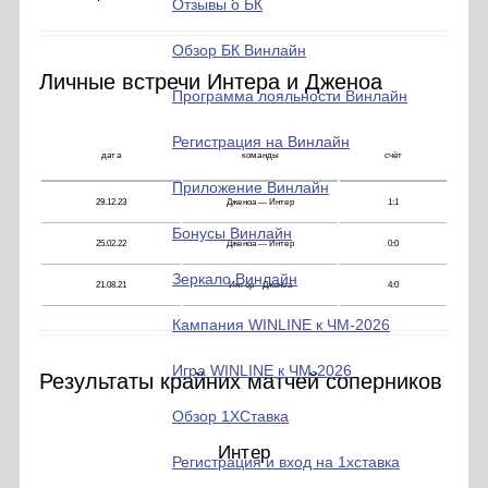
Отзывы о БК
Обзор БК Винлайн
Личные встречи Интера и Дженоа
Программа лояльности Винлайн
Регистрация на Винлайн
дата
команды
счёт
Приложение Винлайн
29.12.23
Дженоа — Интер
1:1
Бонусы Винлайн
25.02.22
Дженоа — Интер
0:0
Зеркало Винлайн
21.08.21
Интер – Дженоа
4:0
Кампания WINLINE к ЧМ-2026
Игра WINLINE к ЧМ-2026
Результаты крайних матчей соперников
Обзор 1ХCтавка
Интер
Регистрация и вход на 1хставка