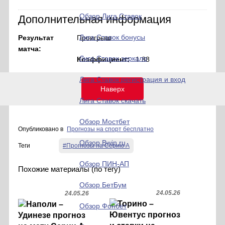
Обзор Лига Ставок
Дополнительная информация
Лига Ставок бонусы
Результат
Проигрыш
матча:
Лига Ставок зеркало
Коэффициент:
1.88
Лига Ставок регистрация и вход
Наверх
Лига Ставок скачать
Обзор Мостбет
Опубликовано в
Прогнозы на спорт бесплатно
Обзор Bwin.ru
Теги
Прогнозы на Серию А
Обзор ПИН-АП
Похожие материалы (по тегу)
Обзор БетБум
24.05.26
24.05.26
Обзор Фонбет