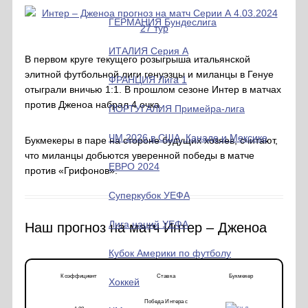
ГЕРМАНИЯ Бундеслига
ИТАЛИЯ Серия А
В первом круге текущего розыгрыша итальянской
элитной футбольной лиги генуэзцы и миланцы в Генуе
ФРАНЦИЯ Лига 1
отыграли вничью 1:1. В прошлом сезоне Интер в матчах
против Дженоа набрал 4 очка.
ПОРТУГАЛИЯ Примейра-лига
ЧМ 2026 в США, Канаде и Мексике
Букмекеры в паре на стороне будущих хозяев, считают,
что миланцы добьются уверенной победы в матче
ЕВРО 2024
против «Грифонов».
Суперкубок УЕФА
Лига наций УЕФА
Наш прогноз на матч Интер – Дженоа
Кубок Америки по футболу
Коэффициент
Ставка
Букмекер
Хоккей
Победа Интера с