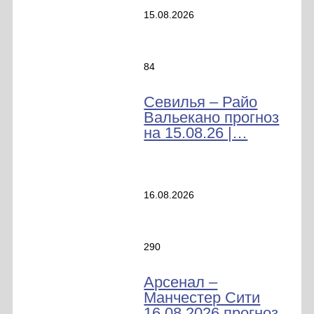
15.08.2026
84
Севилья – Райо
Вальекано прогноз
на 15.08.26 |…
16.08.2026
290
Арсенал –
Манчестер Сити
16.08.2026 прогноз