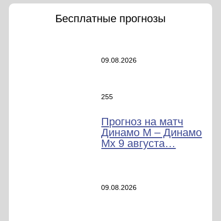
Бесплатные прогнозы
09.08.2026
255
Прогноз на матч
Динамо М – Динамо
Мх 9 августа…
09.08.2026