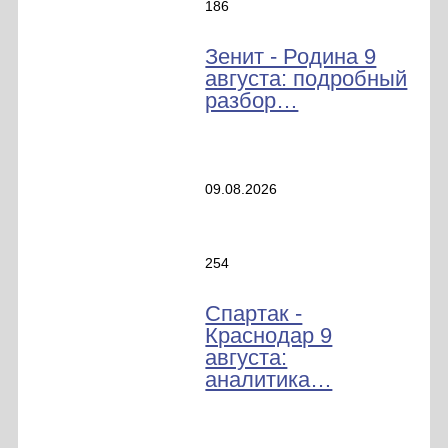
186
Зенит - Родина 9
августа: подробный
разбор…
09.08.2026
254
Спартак -
Краснодар 9
августа:
аналитика…