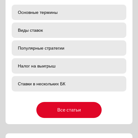
Основные термины
Виды ставок
Популярные стратегии
Налог на выигрыш
Ставки в нескольких БК
Все статьи