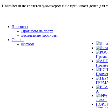
UnlimBet.ru не является букмекером и не принимает денег для
Прогнозы
Прогнозы на спорт
Бесплатные прогнозы
Ставки
Футбол
Премье
Премье
Приме
ГЕРМА
А
Лига 1
ПОРТУ