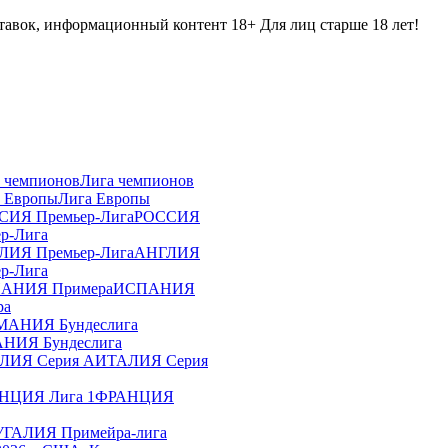
 ставок, информационный контент
18+
Для лиц старше 18 лет!
Лига чемпионов
Лига Европы
РОССИЯ
р-Лига
АНГЛИЯ
р-Лига
ИСПАНИЯ
ра
НИЯ Бундеслига
ИТАЛИЯ Серия
ФРАНЦИЯ
ГАЛИЯ Примейра-лига