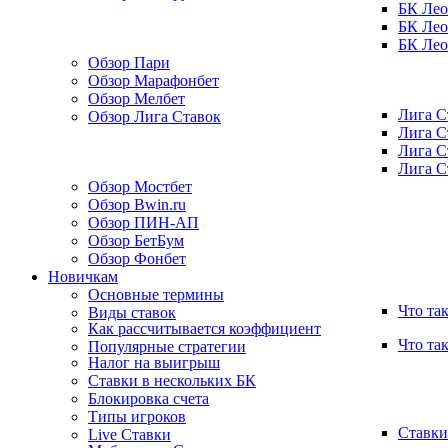
БК Лео
БК Лео
БК Лео
Обзор Пари
Обзор Марафонбет
Обзор Мелбет
Лига С
Обзор Лига Ставок
Лига С
Лига С
Лига С
Обзор Мостбет
Обзор Bwin.ru
Обзор ПИН-АП
Обзор БетБум
Обзор Фонбет
Новичкам
Основные термины
Что та
Виды ставок
Как рассчитывается коэффициент
Что так
Популярные стратегии
Налог на выигрыш
Ставки в нескольких БК
Блокировка счета
Типы игроков
Cтавки
Live Ставки