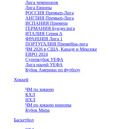
Лига чемпионов
Лига Европы
РОССИЯ Премьер-Лига
АНГЛИЯ Премьер-Лига
ИСПАНИЯ Примера
ГЕРМАНИЯ Бундеслига
ИТАЛИЯ Серия А
ФРАНЦИЯ Лига 1
ПОРТУГАЛИЯ Примейра-лига
ЧМ 2026 в США, Канаде и Мексике
ЕВРО 2024
Суперкубок УЕФА
Лига наций УЕФА
Кубок Америки по футболу
Хоккей
ЧМ по хоккею
КХЛ
НХЛ
ЧМ по хоккею юниоры
Кубок Мира
Баскетбол