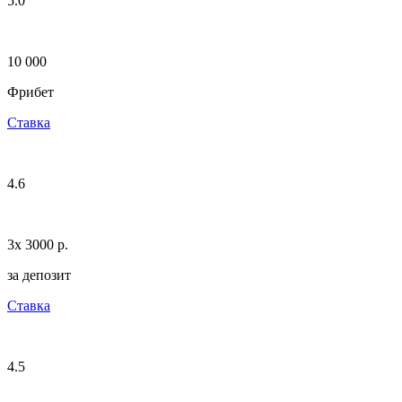
5.0
10 000
Фрибет
Ставка
4.6
3х 3000 p.
за депозит
Ставка
4.5