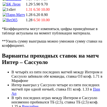
1.29
5.90
9.70
1.31
6.50
10.00
1.28
6.20
8.90
1.28
6.50
10.00
*Коэффициенты могут изменяться, цифры приведённые в
таблице актуальны на момент публикации материала.
**Узнать сумму выигрыша можно умножив сумму ставки на
коэффициент.
Варианты проходных ставок на матч
Интер – Сассуоло
В четырёх из пяти последних матчей между Интером и
Сассуоло забивали обе команды, ставка ОЗ коэф. 1.71 в
Марафоне
Интер выиграл у Сассуоло четыре из пяти последних
матчей при одной ничьей, ставка П1 коэф. 1.33 в
Пин
Ап
В трёх последних играх между Интером и Сассуоло
неизменно пробивался ТБ (2,5), ставка ТБ (2,5) коэф.
1.25 в
Винлайне