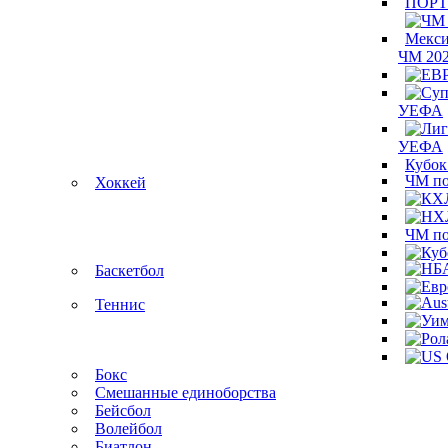
ПОРТ
ЧМ 202
УЕФА
УЕФА
Кубок
ЧМ по
Хоккей
ЧМ по
Баскетбол
Теннис
Бокс
Cмешанные единоборства
Бейсбол
Волейбол
Биатлон