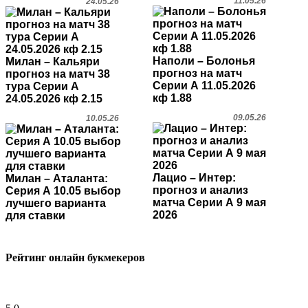
11.05.26
24.05.26
Наполи – Болонья
Милан – Кальяри
прогноз на матч
прогноз на матч 38
Серии А 11.05.2026
тура Серии А
кф 1.88
24.05.2026 кф 2.15
09.05.26
10.05.26
Лацио – Интер:
Милан – Аталанта:
прогноз и анализ
Серия А 10.05 выбор
матча Серии А 9 мая
лучшего варианта
2026
для ставки
Рейтинг онлайн букмекеров