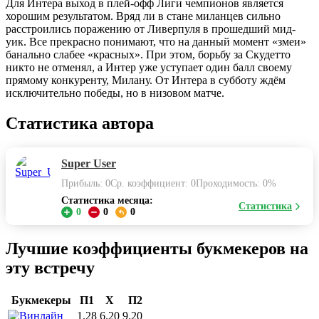
Для Интера выход в плей-офф Лиги чемпионов является
хорошим результатом. Вряд ли в стане миланцев сильно
расстроились поражению от Ливерпуля в прошедший мид-
уик. Все прекрасно понимают, что на данный момент «змеи»
банально слабее «красных». При этом, борьбу за Скудетто
никто не отменял, а Интер уже уступает один балл своему
прямому конкуренту, Милану. От Интера в субботу ждём
исключительно победы, но в низовом матче.
Статистика автора
Super User
Прибыль: 0
Ср. коэффициент: 0
Проходимость: 0%
Статистика месяца:
Статистика
0
0
0
Лучшие коэффициенты букмекеров на
эту встречу
Букмекеры
П1
Х
П2
1.28
6.20
9.20