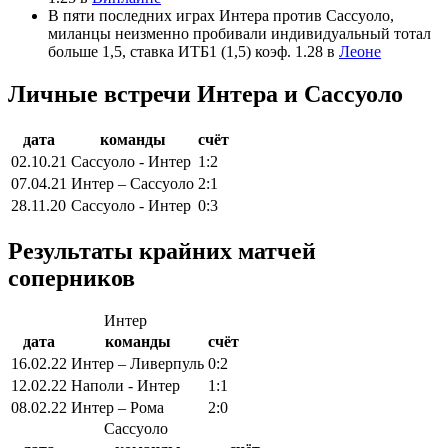
В пяти последних играх Интера против Сассуоло,
миланцы неизменно пробивали индивидуальный тотал
больше 1,5, ставка ИТБ1 (1,5) коэф. 1.28 в
Леоне
Личные встречи Интера и Сассуоло
дата
команды
счёт
02.10.21
Сассуоло - Интер
1:2
07.04.21
Интер – Сассуоло
2:1
28.11.20
Сассуоло - Интер
0:3
Результаты крайних матчей
соперников
Интер
дата
команды
счёт
16.02.22
Интер – Ливерпуль
0:2
12.02.22
Наполи - Интер
1:1
08.02.22
Интер – Рома
2:0
Сассуоло