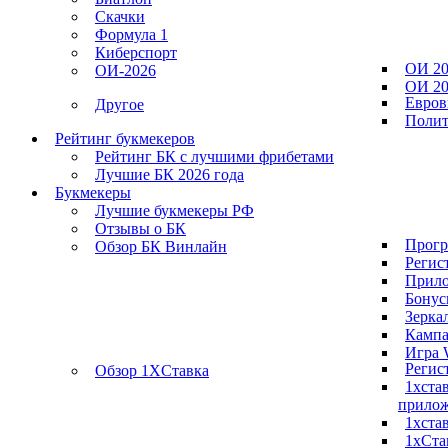
Скачки
Формула 1
Киберспорт
ОИ 20
ОИ-2026
ОИ 20
Евров
Другое
Полит
Рейтинг букмекеров
Рейтинг БК с лучшими фрибетами
Лучшие БК 2026 года
Букмекеры
Лучшие букмекеры РФ
Отзывы о БК
Прогр
Обзор БК Винлайн
Регис
Прило
Бонус
Зерка
Кампа
Игра 
Регис
Обзор 1ХCтавка
1хста
прило
1хста
1хСта