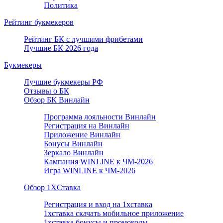
Политика
Рейтинг букмекеров
Рейтинг БК с лучшими фрибетами
Лучшие БК 2026 года
Букмекеры
Лучшие букмекеры РФ
Отзывы о БК
Обзор БК Винлайн
Программа лояльности Винлайн
Регистрация на Винлайн
Приложение Винлайн
Бонусы Винлайн
Зеркало Винлайн
Кампания WINLINE к ЧМ-2026
Игра WINLINE к ЧМ-2026
Обзор 1ХCтавка
Регистрация и вход на 1хставка
1хставка скачать мобильное приложение
1хставка бонусы и промокоды