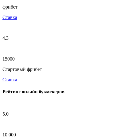
фрибет
Ставка
4.3
15000
Стартовый фрибет
Ставка
Рейтинг онлайн букмекеров
5.0
10 000