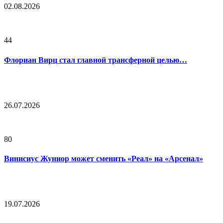
02.08.2026
44
Флориан Вирц стал главной трансферной целью…
26.07.2026
80
Винисиус Жуниор может сменить «Реал» на «Арсенал»
19.07.2026