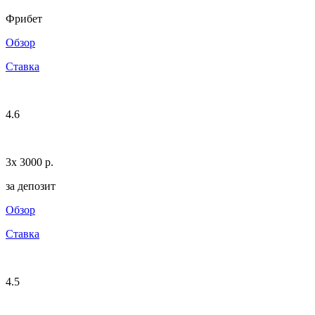
Фрибет
Обзор
Ставка
4.6
3х 3000 p.
за депозит
Обзор
Ставка
4.5