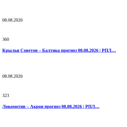
08.08.2026
360
Крылья Советов – Балтика прогноз 08.08.2026 | РПЛ…
08.08.2026
323
Локомотив – Акрон прогноз 08.08.2026 | РПЛ…