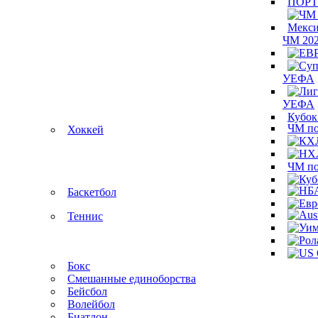
ПОРТ
ЧМ 202
УЕФА
УЕФА
Кубок
ЧМ по
Хоккей
ЧМ по
Баскетбол
Теннис
Бокс
Cмешанные единоборства
Бейсбол
Волейбол
Биатлон