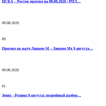
ЦСКА – Ростов прогноз на 08.08.2026 | РПЛ…
09.08.2026
89
Прогноз на матч Динамо М – Динамо Мх 9 августа…
09.08.2026
61
Зенит - Родина 9 августа: подробный разбор…