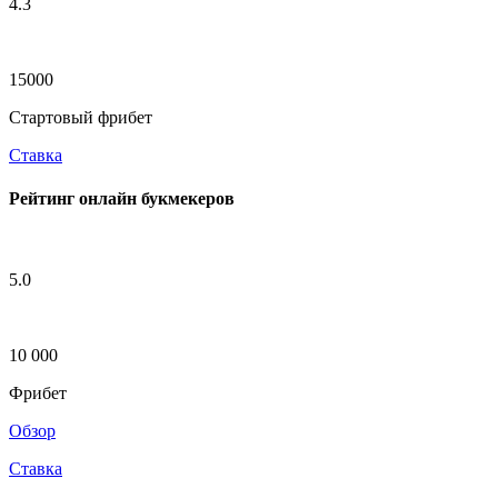
4.3
15000
Стартовый фрибет
Ставка
Рейтинг онлайн букмекеров
5.0
10 000
Фрибет
Обзор
Ставка