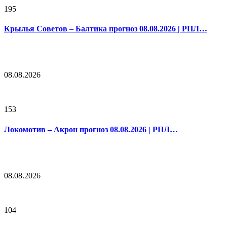
195
Крылья Советов – Балтика прогноз 08.08.2026 | РПЛ…
08.08.2026
153
Локомотив – Акрон прогноз 08.08.2026 | РПЛ…
08.08.2026
104