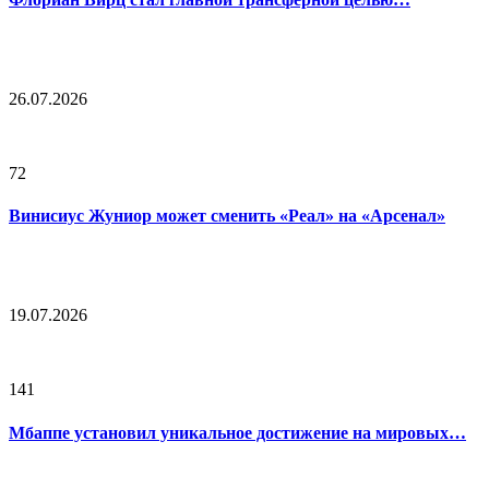
26.07.2026
72
Винисиус Жуниор может сменить «Реал» на «Арсенал»
19.07.2026
141
Мбаппе установил уникальное достижение на мировых…