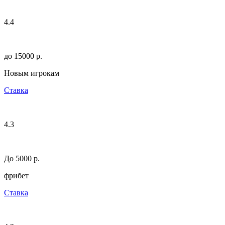
4.4
до 15000 p.
Новым игрокам
Ставка
4.3
До 5000 р.
фрибет
Ставка