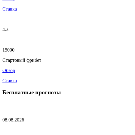
Ставка
4.3
15000
Стартовый фрибет
Обзор
Ставка
Бесплатные прогнозы
08.08.2026