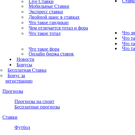
Cтавк
Live Ставки
Мобильные Ставки
Экспресс ставки
Двойной шанс в ставках
Что такое гандикап
Чем отличается тотал и фора
Что з
Что такое тотал
Что та
Что т
Что та
Что такое фора
Онлайн биржа ставок
Новости
Бонусы
Бесплатная Ставка
Бонус за
регистрацию
Прогнозы
Прогнозы на спорт
Бесплатные прогнозы
Ставки
Футбол