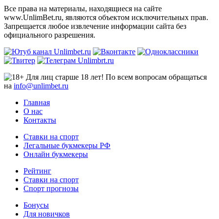
Все права на материалы, находящиеся на сайте
www.UnlimBet.ru, являются объектом исключительных прав.
Запрещается любое извлечение информации сайта без
официального разрешения.
Для лиц старше 18 лет! По всем вопросам обращаться
на
info@unlimbet.ru
Главная
О нас
Контакты
Ставки на спорт
Легальные букмекеры РФ
Онлайн букмекеры
Рейтинг
Ставки на спорт
Спорт прогнозы
Бонусы
Для новичков