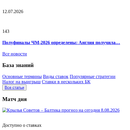
12.07.2026
143
Полуфиналы ЧМ-2026 определены: Англия получила…
Все новости
База знаний
Основные термины
Виды ставок
Популярные стратегии
Налог на выигрыш
Ставки в нескольких БК
Все статьи
Матч дня
Доступно о ставках