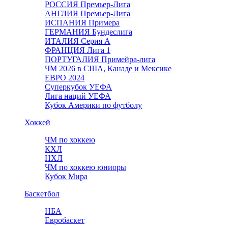
РОССИЯ Премьер-Лига
АНГЛИЯ Премьер-Лига
ИСПАНИЯ Примера
ГЕРМАНИЯ Бундеслига
ИТАЛИЯ Серия А
ФРАНЦИЯ Лига 1
ПОРТУГАЛИЯ Примейра-лига
ЧМ 2026 в США, Канаде и Мексике
ЕВРО 2024
Суперкубок УЕФА
Лига наций УЕФА
Кубок Америки по футболу
Хоккей
ЧМ по хоккею
КХЛ
НХЛ
ЧМ по хоккею юниоры
Кубок Мира
Баскетбол
НБА
Евробаскет