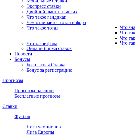
Мобильные Ставки
Экспресс ставки
Двойной шанс в ставках
Что такое гандикап
Чем отличается тотал и фора
Что зн
Что такое тотал
Что та
Что та
Что так
Что такое фора
Онлайн биржа ставок
Новости
Бонусы
Бесплатная Ставка
Бонус за регистрацию
Прогнозы
Прогнозы на спорт
Бесплатные прогнозы
Ставки
Футбол
Лига чемпионов
Лига Европы