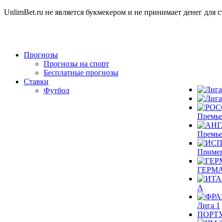
UnlimBet.ru не является букмекером и не принимает денег для
Прогнозы
Прогнозы на спорт
Бесплатные прогнозы
Ставки
Футбол
Премье
Премье
Приме
ГЕРМА
А
Лига 1
ПОРТУ