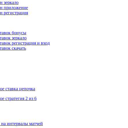
н зеркало
н приложение
н регистрация
тавок бонусы
тавок зеркало
тавок регистрация и вход
тавок скачать
кое ставка цепочка
ое стратегия 2 из 6
 на интервалы матчей