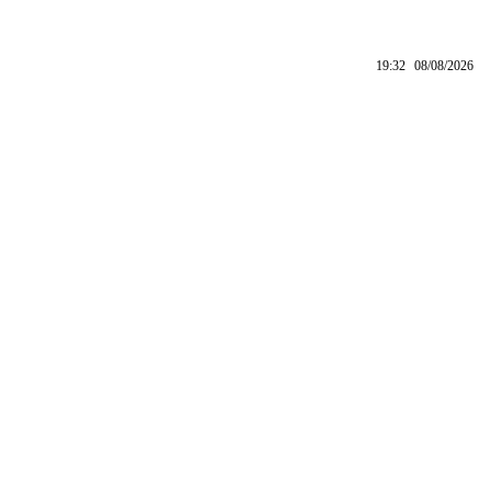
19:32
08/08/2026