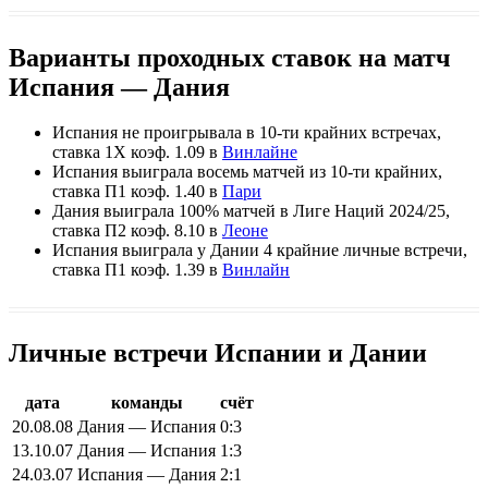
Варианты проходных ставок на матч
Испания — Дания
Испания не проигрывала в 10-ти крайних встречах,
ставка 1Х коэф. 1.09 в
Винлайне
Испания выиграла восемь матчей из 10-ти крайних,
ставка П1 коэф. 1.40 в
Пари
Дания выиграла 100% матчей в Лиге Наций 2024/25,
ставка П2 коэф. 8.10 в
Леоне
Испания выиграла у Дании 4 крайние личные встречи,
ставка П1 коэф. 1.39 в
Винлайн
Личные встречи Испании и Дании
дата
команды
счёт
20.08.08
Дания — Испания
0:3
13.10.07
Дания — Испания
1:3
24.03.07
Испания — Дания
2:1