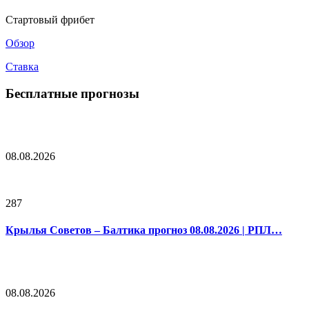
Стартовый фрибет
Обзор
Ставка
Бесплатные прогнозы
08.08.2026
287
Крылья Советов – Балтика прогноз 08.08.2026 | РПЛ…
08.08.2026