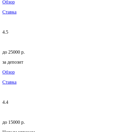
Обзор
Ставка
4.5
до 25000 p.
за депозит
Обзор
Ставка
4.4
до 15000 p.