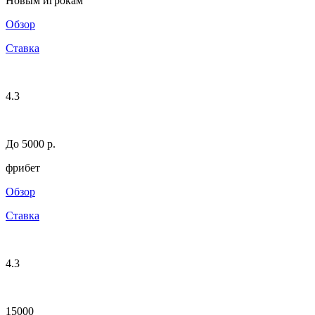
Новым игрокам
Обзор
Ставка
4.3
До 5000 р.
фрибет
Обзор
Ставка
4.3
15000