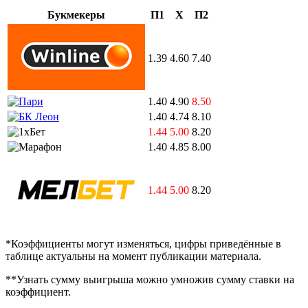
Букмекеры
П1
Х
П2
1.39
4.60
7.40
1.40
4.90
8.50
1.40
4.74
8.10
1.44
5.00
8.20
1.40
4.85
8.00
1.44
5.00
8.20
*Коэффициенты могут изменяться, цифры приведённые в
таблице актуальны на момент публикации материала.
**Узнать сумму выигрыша можно умножив сумму ставки на
коэффициент.