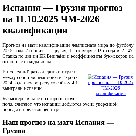
Испания — Грузия прогноз
на 11.10.2025 ЧМ-2026
квалификация
Прогноз на матч квалификации чемпионата мира по футболу
2026 года Испания — Грузия, 11 октября 2025 года в 21:45.
Ставка по линии БК Винлайн и коэффициенты букмекеров на
основные исходы игры.
В последний раз соперники играли
между собой на чемпионате Европы
2024 года и ту встречу со счётом 4:1
выиграли испанцы.
Букмекеры в паре на стороне хозяев
поля, считают, что испанцы добьются очень уверенной
победы в предстоящей игре.
Наш прогноз на матч Испания —
Грузия