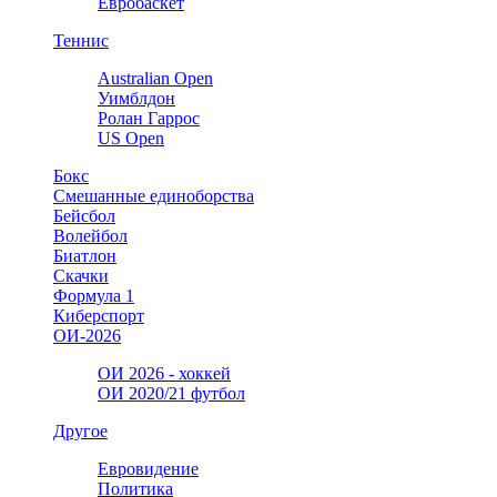
Евробаскет
Теннис
Australian Open
Уимблдон
Ролан Гаррос
US Open
Бокс
Cмешанные единоборства
Бейсбол
Волейбол
Биатлон
Скачки
Формула 1
Киберспорт
ОИ-2026
ОИ 2026 - хоккей
ОИ 2020/21 футбол
Другое
Евровидение
Политика