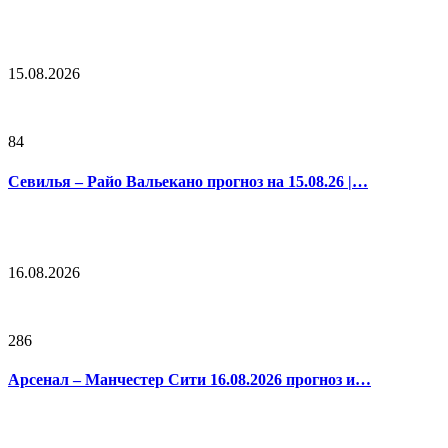
15.08.2026
84
Севилья – Райо Вальекано прогноз на 15.08.26 |…
16.08.2026
286
Арсенал – Манчестер Сити 16.08.2026 прогноз и…