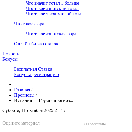
Что значит тотал 1 больше
Что такое азиатский тотал
Что такое трехпутевой тотал
Что такое фора
Что такое азиатская фора
Онлайн биржа ставок
Новости
Бонусы
Бесплатная Ставка
Бонус за регистрацию
Главная
/
Прогнозы
/
Испания — Грузия прогноз...
Суббота, 11 октября 2025 21:45
Оцените материал
(1 Голосовать)