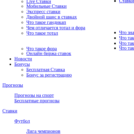
Cтавки
Live Ставки
Мобильные Ставки
Экспресс ставки
Двойной шанс в ставках
Что такое гандикап
Чем отличается тотал и фора
Что зн
Что такое тотал
Что та
Что та
Что так
Что такое фора
Онлайн биржа ставок
Новости
Бонусы
Бесплатная Ставка
Бонус за регистрацию
Прогнозы
Прогнозы на спорт
Бесплатные прогнозы
Ставки
Футбол
Лига чемпионов