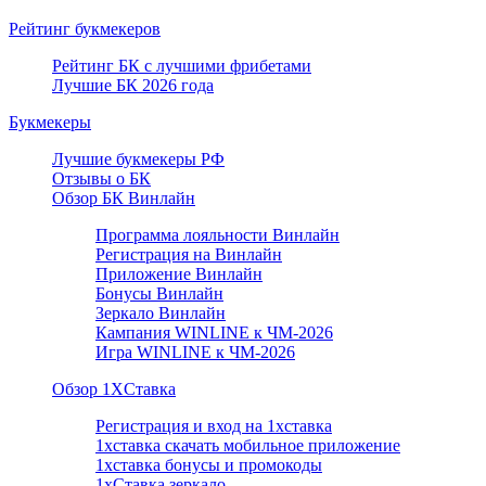
Рейтинг букмекеров
Рейтинг БК с лучшими фрибетами
Лучшие БК 2026 года
Букмекеры
Лучшие букмекеры РФ
Отзывы о БК
Обзор БК Винлайн
Программа лояльности Винлайн
Регистрация на Винлайн
Приложение Винлайн
Бонусы Винлайн
Зеркало Винлайн
Кампания WINLINE к ЧМ-2026
Игра WINLINE к ЧМ-2026
Обзор 1ХCтавка
Регистрация и вход на 1хставка
1хставка скачать мобильное приложение
1хставка бонусы и промокоды
1хСтавка зеркало