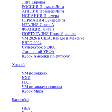
Лига Европы
РОССИЯ Премьер-Лига
АНГЛИЯ Премьер-Лига
ИСПАНИЯ Примера
ГЕРМАНИЯ Бундеслига
ИТАЛИЯ Серия А
ФРАНЦИЯ Лига 1
ПОРТУГАЛИЯ Примейра-лига
ЧМ 2026 в США, Канаде и Мексике
ЕВРО 2024
Суперкубок УЕФА
Лига наций УЕФА
Кубок Америки по футболу
Хоккей
ЧМ по хоккею
КХЛ
НХЛ
ЧМ по хоккею юниоры
Кубок Мира
Баскетбол
НБА