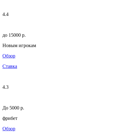
4.4
до 15000 p.
Новым игрокам
Обзор
Ставка
4.3
До 5000 р.
фрибет
Обзор