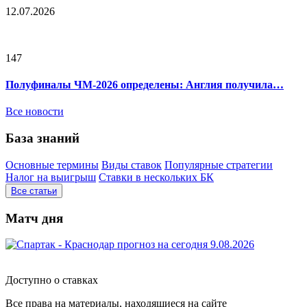
12.07.2026
147
Полуфиналы ЧМ-2026 определены: Англия получила…
Все новости
База знаний
Основные термины
Виды ставок
Популярные стратегии
Налог на выигрыш
Ставки в нескольких БК
Все статьи
Матч дня
Доступно о ставках
Все права на материалы, находящиеся на сайте