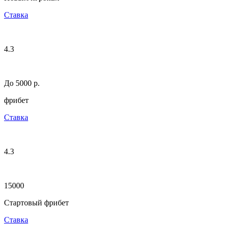
Ставка
4.3
До 5000 р.
фрибет
Ставка
4.3
15000
Стартовый фрибет
Ставка