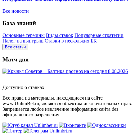
Все новости
База знаний
Основные термины
Виды ставок
Популярные стратегии
Налог на выигрыш
Ставки в нескольких БК
Все статьи
Матч дня
Доступно о ставках
Все права на материалы, находящиеся на сайте
www.UnlimBet.ru, являются объектом исключительных прав.
Запрещается любое извлечение информации сайта без
официального разрешения.