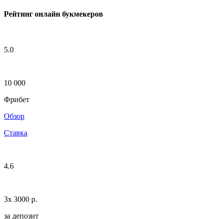
Рейтинг онлайн букмекеров
5.0
10 000
Фрибет
Обзор
Ставка
4.6
3х 3000 p.
за депозит