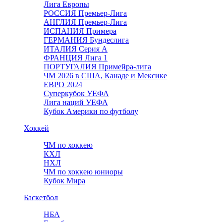
Лига Европы
РОССИЯ Премьер-Лига
АНГЛИЯ Премьер-Лига
ИСПАНИЯ Примера
ГЕРМАНИЯ Бундеслига
ИТАЛИЯ Серия А
ФРАНЦИЯ Лига 1
ПОРТУГАЛИЯ Примейра-лига
ЧМ 2026 в США, Канаде и Мексике
ЕВРО 2024
Суперкубок УЕФА
Лига наций УЕФА
Кубок Америки по футболу
Хоккей
ЧМ по хоккею
КХЛ
НХЛ
ЧМ по хоккею юниоры
Кубок Мира
Баскетбол
НБА