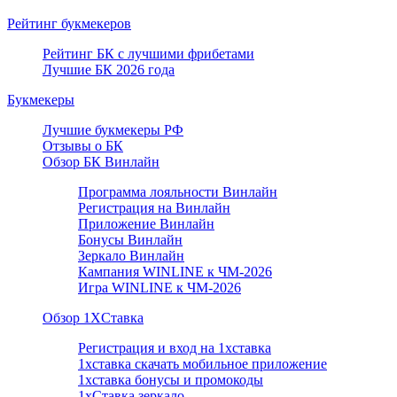
Рейтинг букмекеров
Рейтинг БК с лучшими фрибетами
Лучшие БК 2026 года
Букмекеры
Лучшие букмекеры РФ
Отзывы о БК
Обзор БК Винлайн
Программа лояльности Винлайн
Регистрация на Винлайн
Приложение Винлайн
Бонусы Винлайн
Зеркало Винлайн
Кампания WINLINE к ЧМ-2026
Игра WINLINE к ЧМ-2026
Обзор 1ХCтавка
Регистрация и вход на 1хставка
1хставка скачать мобильное приложение
1хставка бонусы и промокоды
1хСтавка зеркало