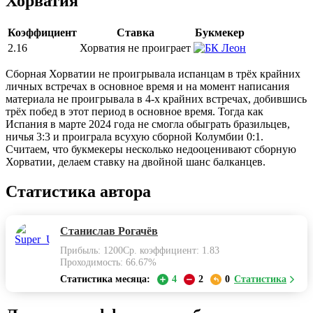
Хорватия
Коэффициент
Ставка
Букмекер
2.16
Хорватия не проиграет
Сборная Хорватии не проигрывала испанцам в трёх крайних
личных встречах в основное время и на момент написания
материала не проигрывала в 4-х крайних встречах, добившись
трёх побед в этот период в основное время. Тогда как
Испания в марте 2024 года не смогла обыграть бразильцев,
ничья 3:3 и проиграла всухую сборной Колумбии 0:1.
Считаем, что букмекеры несколько недооценивают сборную
Хорватии, делаем ставку на двойной шанс балканцев.
Статистика автора
Станислав Рогачёв
Прибыль: 1200
Ср. коэффициент: 1.83
Проходимость: 66.67%
Статистика месяца:
4
2
0
Статистика