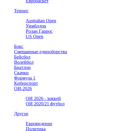
Евробаскет
Теннис
Australian Open
Уимблдон
Ролан Гаррос
US Open
Бокс
Cмешанные единоборства
Бейсбол
Волейбол
Биатлон
Скачки
Формула 1
Киберспорт
ОИ-2026
ОИ 2026 - хоккей
ОИ 2020/21 футбол
Другое
Евровидение
Политика