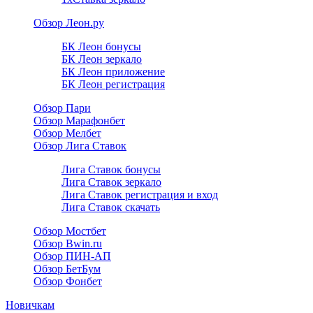
Обзор Леон.ру
БК Леон бонусы
БК Леон зеркало
БК Леон приложение
БК Леон регистрация
Обзор Пари
Обзор Марафонбет
Обзор Мелбет
Обзор Лига Ставок
Лига Ставок бонусы
Лига Ставок зеркало
Лига Ставок регистрация и вход
Лига Ставок скачать
Обзор Мостбет
Обзор Bwin.ru
Обзор ПИН-АП
Обзор БетБум
Обзор Фонбет
Новичкам