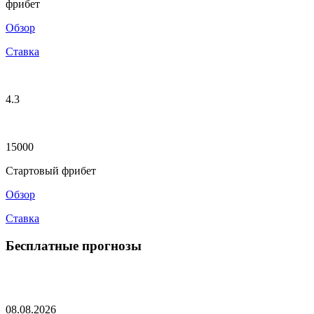
фрибет
Обзор
Ставка
4.3
15000
Стартовый фрибет
Обзор
Ставка
Бесплатные прогнозы
08.08.2026