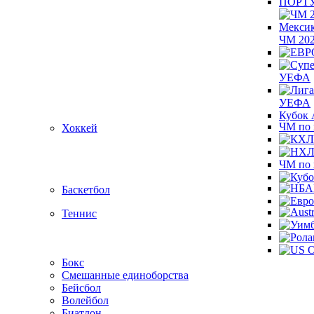
ПОРТУ
ЧМ 202
УЕФА
УЕФА
Кубок 
ЧМ по 
Хоккей
ЧМ по
Баскетбол
Теннис
Бокс
Cмешанные единоборства
Бейсбол
Волейбол
Биатлон