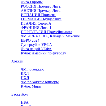
Лига Европы
РОССИЯ Премьер-Лига
АНГЛИЯ Премьер-Лига
ИСПАНИЯ Примера
ГЕРМАНИЯ Бундеслига
ИТАЛИЯ Серия А
ФРАНЦИЯ Лига 1
ПОРТУГАЛИЯ Примейра-лига
ЧМ 2026 в США, Канаде и Мексике
ЕВРО 2024
Суперкубок УЕФА
Лига наций УЕФА
Кубок Америки по футболу
Хоккей
ЧМ по хоккею
КХЛ
НХЛ
ЧМ по хоккею юниоры
Кубок Мира
Баскетбол
НБА