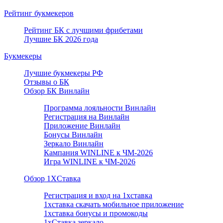
Рейтинг букмекеров
Рейтинг БК с лучшими фрибетами
Лучшие БК 2026 года
Букмекеры
Лучшие букмекеры РФ
Отзывы о БК
Обзор БК Винлайн
Программа лояльности Винлайн
Регистрация на Винлайн
Приложение Винлайн
Бонусы Винлайн
Зеркало Винлайн
Кампания WINLINE к ЧМ-2026
Игра WINLINE к ЧМ-2026
Обзор 1ХCтавка
Регистрация и вход на 1хставка
1хставка скачать мобильное приложение
1хставка бонусы и промокоды
1хСтавка зеркало