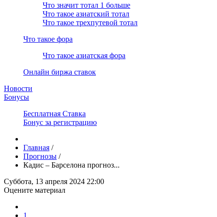
Что значит тотал 1 больше
Что такое азиатский тотал
Что такое трехпутевой тотал
Что такое фора
Что такое азиатская фора
Онлайн биржа ставок
Новости
Бонусы
Бесплатная Ставка
Бонус за регистрацию
Главная
/
Прогнозы
/
Кадис – Барселона прогноз...
Суббота, 13 апреля 2024 22:00
Оцените материал
1