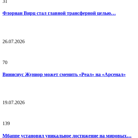
31
Флориан Вирц стал главной трансферной целью…
26.07.2026
70
Винисиус Жуниор может сменить «Реал» на «Арсенал»
19.07.2026
139
Мбаппе установил уникальное достижение на мировых…