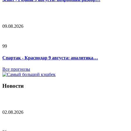
09.08.2026
99
Спартак - Краснодар 9 августа: аналитика…
Все прогнозы
Новости
02.08.2026