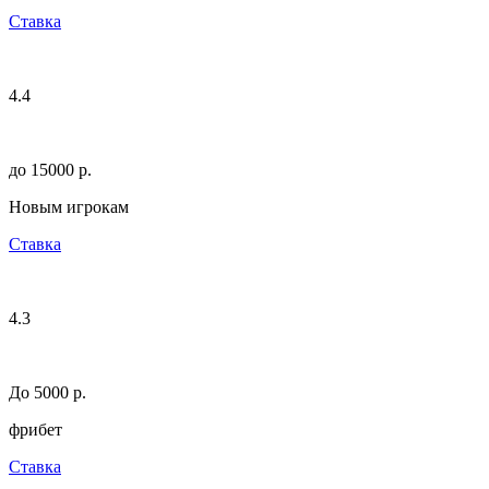
Ставка
4.4
до 15000 p.
Новым игрокам
Ставка
4.3
До 5000 р.
фрибет
Ставка