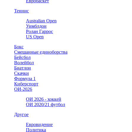
Евробаскет
Теннис
Australian Open
Уимблдон
Ролан Гаррос
US Open
Бокс
Cмешанные единоборства
Бейсбол
Волейбол
Биатлон
Скачки
Формула 1
Киберспорт
ОИ-2026
ОИ 2026 - хоккей
ОИ 2020/21 футбол
Другое
Евровидение
Политика