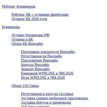
Рейтинг букмекеров
Рейтинг БК с лучшими фрибетами
Лучшие БК 2026 года
Букмекеры
Лучшие букмекеры РФ
Отзывы о БК
Обзор БК Винлайн
Программа лояльности Винлайн
Регистрация на Винлайн
Приложение Винлайн
Бонусы Винлайн
Зеркало Винлайн
Кампания WINLINE к ЧМ-2026
Игра WINLINE к ЧМ-2026
Обзор 1ХCтавка
Регистрация и вход на 1хставка
1хставка скачать мобильное приложение
1хставка бонусы и промокоды
1хСтавка зеркало