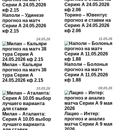
Торино – Ювентус
Наполи – Удинезе
прогноз и ставки на
прогноз на матч
Серию А 24.05.2026
Серии А 24.05.2026
кф 2.06
кф 2.15
11.05.26
24.05.26
Наполи – Болонья
Милан – Кальяри
прогноз на матч
прогноз на матч 38
Серии А 11.05.2026
тура Серии А
кф 1.88
24.05.2026 кф 2.15
09.05.26
10.05.26
Лацио – Интер:
Милан – Аталанта:
прогноз и анализ
Серия А 10.05 выбор
матча Серии А 9 мая
лучшего варианта
2026
для ставки