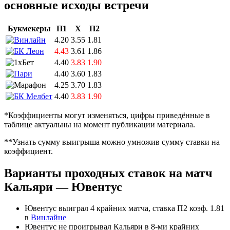
основные исходы встречи
Букмекеры
П1
Х
П2
4.20
3.55
1.81
4.43
3.61
1.86
4.40
3.83
1.90
4.40
3.60
1.83
4.25
3.70
1.83
4.40
3.83
1.90
*Коэффициенты могут изменяться, цифры приведённые в
таблице актуальны на момент публикации материала.
**Узнать сумму выигрыша можно умножив сумму ставки на
коэффициент.
Варианты проходных ставок на матч
Кальяри — Ювентус
Ювентус выиграл 4 крайних матча, ставка П2 коэф. 1.81
в
Винлайне
Ювентус не проигрывал Кальяри в 8-ми крайних