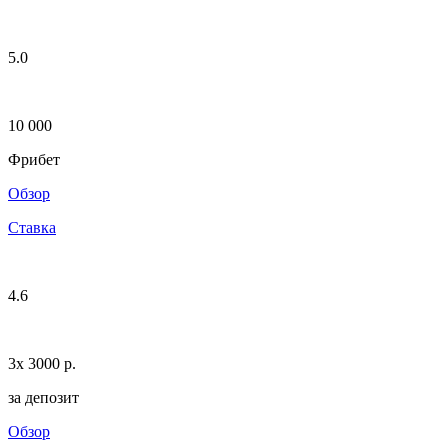
5.0
10 000
Фрибет
Обзор
Ставка
4.6
3х 3000 p.
за депозит
Обзор