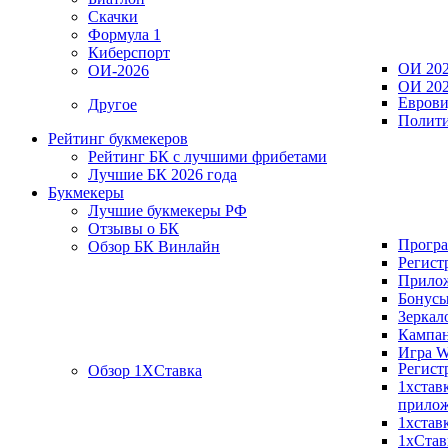
Скачки
Формула 1
Киберспорт
ОИ 202
ОИ-2026
ОИ 202
Еврови
Другое
Полит
Рейтинг букмекеров
Рейтинг БК с лучшими фрибетами
Лучшие БК 2026 года
Букмекеры
Лучшие букмекеры РФ
Отзывы о БК
Програ
Обзор БК Винлайн
Регист
Прило
Бонус
Зеркал
Кампа
Игра 
Регист
Обзор 1ХCтавка
1хстав
прило
1хстав
1хСтав