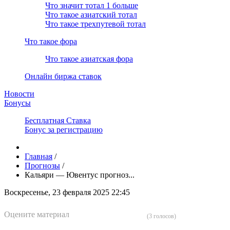
Что значит тотал 1 больше
Что такое азиатский тотал
Что такое трехпутевой тотал
Что такое фора
Что такое азиатская фора
Онлайн биржа ставок
Новости
Бонусы
Бесплатная Ставка
Бонус за регистрацию
Главная
/
Прогнозы
/
Кальяри — Ювентус прогноз...
Воскресенье, 23 февраля 2025 22:45
Оцените материал
(3 голосов)