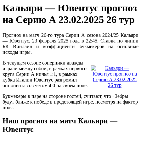
Кальяри — Ювентус прогноз
на Серию А 23.02.2025 26 тур
Прогноз на матч 26-го тура Серии А сезона 2024/25 Кальяри
— Ювентус, 23 февраля 2025 года в 22:45. Ставка по линии
БК Винлайн и коэффициенты букмекеров на основные
исходы игры.
В текущем сезоне соперники дважды
играли между собой, в рамках первого
круга Серии А ничья 1:1, в рамках
кубка Италии Ювентус разгромил
оппонента со счётом 4:0 на своём поле.
Букмекеры в паре на стороне гостей, считают, что «Зебры»
будут ближе к победе в предстоящей игре, несмотря на фактор
поля.
Наш прогноз на матч Кальяри —
Ювентус