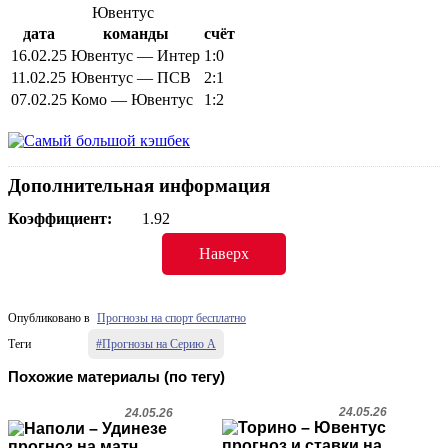
Ювентус
дата
команды
счёт
16.02.25
Ювентус — Интер
1:0
11.02.25
Ювентус — ПСВ
2:1
07.02.25
Комо — Ювентус
1:2
Дополнительная информация
Коэффициент:
1.92
Наверх
Опубликовано в
Прогнозы на спорт бесплатно
Теги
Прогнозы на Серию А
Похожие материалы (по тегу)
24.05.26
24.05.26